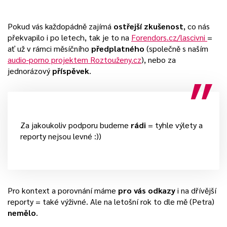
Pokud vás každopádně zajímá
ostřejší zkušenost
, co nás
překvapilo i po letech, tak je to na
Forendors.cz/lascivni
=
ať už v rámci měsíčního
předplatného
(společně s naším
audio-porno projektem
Roztouženy.cz
), nebo za
jednorázový
příspěvek
.
Za jakoukoliv podporu budeme
rádi
= tyhle výlety a
reporty nejsou levné :))
Pro kontext a porovnání máme
pro vás odkazy
i na dřívější
reporty = také výživné. Ale na letošní rok to dle mě (Petra)
nemělo
.