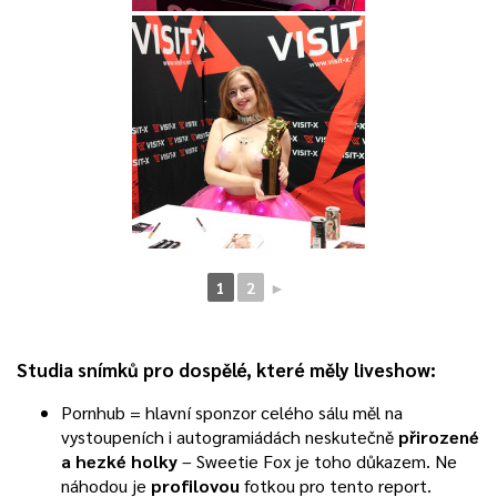
1
2
►
Studia snímků pro dospělé, které měly liveshow:
Pornhub = hlavní sponzor celého sálu měl na
vystoupeních i autogramiádách neskutečně
přirozené
a hezké holky
– Sweetie Fox je toho důkazem. Ne
náhodou je
profilovou
fotkou pro tento report.