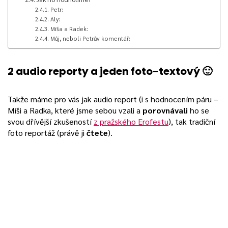
Petr:
Aly:
Míša a Radek:
Můj, neboli Petrův komentář:
2 audio reporty a jeden foto-textový 🙂
Takže máme pro vás jak audio report (i s hodnocením páru –
Míši a Radka, které jsme sebou vzali a
porovnávali
ho se
svou dřívější zkušeností
z pražského Erofestu
), tak tradiční
foto reportáž (právě ji
čtete
).