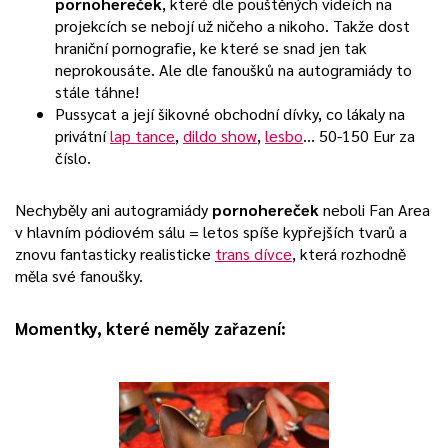
pornohereček
, které dle pouštěných videích na
projekcích se nebojí už ničeho a nikoho. Takže dost
hraniční pornografie, ke které se snad jen tak
neprokousáte. Ale dle fanoušků na autogramiády to
stále táhne!
Pussycat a její šikovné obchodní dívky, co lákaly na
privátní
lap tance
,
dildo show
,
lesbo
… 50-150 Eur za
číslo.
Nechyběly ani autogramiády
pornohereček
neboli Fan Area
v hlavním pódiovém sálu = letos spíše kypřejších tvarů a
znovu fantasticky realisticke
trans dívce
, která rozhodně
měla své fanoušky.
Momentky, které neměly zařazení: