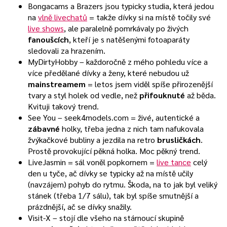
Bongacams a Brazers jsou typicky studia, která jedou
na
vlně livechatů
= takže dívky si na místě točily své
live shows
, ale paralelně pomrkávaly po živých
fanoušcích
, kteří je s natěšenými fotoaparáty
sledovali za hrazením.
MyDirtyHobby – každoročně z mého pohledu více a
více předělané dívky a ženy, které nebudou už
mainstreamem
= letos jsem viděl spíše přirozenější
tvary a styl holek od vedle, než
přifouknuté
až běda.
Kvituji takový trend.
See You – seek4models.com = živé, autentické a
zábavné
holky, třeba jedna z nich tam nafukovala
žvýkačkové bubliny a jezdila na retro
brusličkách
.
Prostě provokující pěkná holka. Moc pěkný trend.
LiveJasmin = sál voněl popkornem =
live tance
celý
den u tyče, ač dívky se typicky až na místě učily
(navzájem) pohyb do rytmu. Škoda, na to jak byl veliký
stánek (třeba 1/7 sálu), tak byl spíše smutnější a
prázdnější, ač se dívky snažily.
Visit-X – stojí dle všeho na stárnoucí skupině