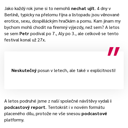
Jako každý rok jsme si to nemohli
nechat ujít
. 4 dny v
Berlíně, typicky na přelomu října a listopadu jsou věnované
erotice, sexu, dospěláckým hračkám a pornu. Kam jinam my
bychom mohli chodit na firemný výjezdy, než sem? A letos
se sem
Petr
podíval po 7., Aly po 3., ale celkově se tento
festival konal už 27x.
Neskutečný
posun v letech, ale také v explicitnosti!
A letos podruhé jsme z naší společné návštěvy vydali
i
podcastový report
. Tentokrát i v novém formátu
placeného dílu, protože ne vše snesou
podcastové
platformy.