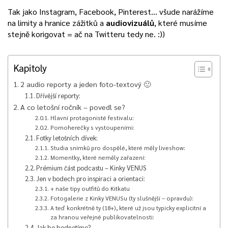
Tak jako Instagram, Facebook, Pinterest… všude narážíme
na limity a hranice zážitků a
audiovizuálů
, které musíme
stejně korigovat = ač na Twitteru tedy ne. :))
Kapitoly
2 audio reporty a jeden foto-textový 🙂
Dřívější reporty:
A co letošní ročník – povedl se?
Hlavní protagonisté festivalu:
Pornoherečky s vystoupeními:
Fotky letošních dívek:
Studia snímků pro dospělé, které měly liveshow:
Momentky, které neměly zařazení:
Prémium část podcastu – Kinky VENUS
Jen v bodech pro inspiraci a orientaci:
+ naše tipy outfitů do Kitkatu
Fotogalerie z Kinky VENUSu (ty slušnější – opravdu):
A teď konkrétně ty (18+), které už jsou typicky explicitní a
za hranou veřejné publikovatelnosti:
Jak ho hodnotíme?