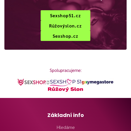
Sexshop51.cz
Růžovýslon.cz
Sexshop.cz
Spolupracujeme:
Základní info
Hledáme