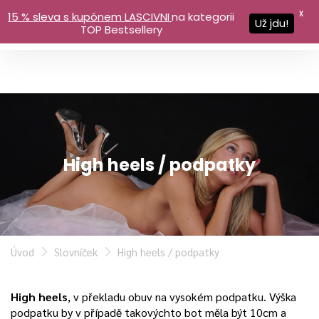
X
15 % sleva s kupónem LASCIVNI
na kategorii
Už jdu!
TOP Bestsellery
High heels / podpatky
Úvod
Slovníček
High heels / podpatky
High heels
, v překladu obuv na vysokém podpatku. Výška
podpatku by v případě takovýchto bot měla být 10cm a