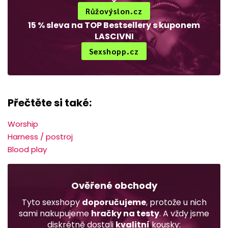
Růžovýslon.cz
15 % sleva na TOP Bestsellery s kuponem
LASCIVNI
Sexshopp.cz
Přečtěte si také:
Worship
Harness / postroj
Blood play
Ověřené obchody
Tyto sexshopy
doporučujeme
, protože u nich
sami nakupujeme
hračky na testy
. A vždy jsme
diskrétně dostali
kvalitní
kousky: