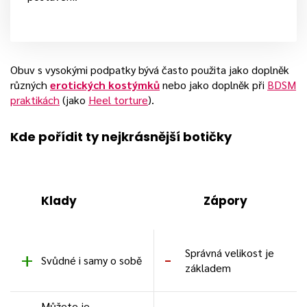
Obuv s vysokými podpatky bývá často použita jako doplněk
různých
erotických kostýmků
nebo jako doplněk při
BDSM
praktikách
(jako
Heel torture
).
Kde pořídit ty nejkrásnější botičky
Klady
Zápory
Správná velikost je
Svůdné i samy o sobě
základem
Můžete je