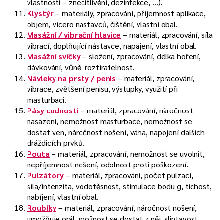
vlastnosti – znecitlivění, dezinfekce, …).
Klystýr
– materiály, zpracování, příjemnost aplikace,
objem, vícero nástavců, čištění, vlastní obal.
Masážní / vibrační hlavice
– materiál, zpracování, síla
vibrací, doplňující nástavce, napájení, vlastní obal.
Masážní svíčky
– složení, zpracování, délka hoření,
dávkování, vůně, roztíratelnost.
Návleky na prsty / penis
– materiál, zpracování,
vibrace, zvětšení penisu, výstupky, využití při
masturbaci.
Pásy cudnosti
– materiál, zpracování, nàročnost
nasazení, nemožnost masturbace, nemožnost se
dostat ven, náročnost nošení, váha, napojení dalších
dráždicích prvků.
Pouta
– materiál, zpracování, nemožnost se uvolnit,
nepříjemnost nošení, odolnost proti poškození.
Pulzátory
– materiál, zpracování, počet pulzací,
síla/intenzita, vodotěsnost, stimulace bodu g, tichost,
nabíjení, vlastní obal.
Roubíky
– materiál, zpracování, náročnost nošení,
umožňuje orál, možnost se dostat z něj, slintavost,