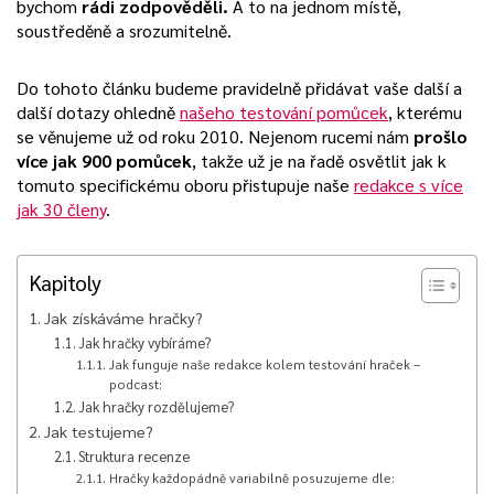
bychom
rádi zodpověděli.
A to na jednom místě,
soustředěně a srozumitelně.
Do tohoto článku budeme pravidelně přidávat vaše další a
další dotazy ohledně
našeho testování pomůcek
, kterému
se věnujeme už od roku 2010. Nejenom rucemi nám
prošlo
více jak 900 pomůcek
, takže už je na řadě osvětlit jak k
tomuto specifickému oboru přistupuje naše
redakce s více
jak 30 členy
.
Kapitoly
Jak získáváme hračky?
Jak hračky vybíráme?
Jak funguje naše redakce kolem testování hraček –
podcast:
Jak hračky rozdělujeme?
Jak testujeme?
Struktura recenze
Hračky každopádně variabilně posuzujeme dle: