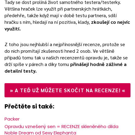
Tady se dost prolíná život samotného testera/testerky.
Většina hraček lze využít při partnerských hrátkách,
předehře, takže když mají v době testu partnera, sdílí
hračku s ním, hledají na ní pozitiva, klady,
zkoušejí co nejvíc
využití.
Z toho jsou nejhlubší a nejpřínosnější recenze, protože se
do nich promítají zkušenosti hned 2 osob. Ve většině
případů tomu tak u našich recenzentů opravdu je, takže se
drží spíše v párech a díky tomu
přinášejí hodně záživné a
detailní testy.
»
A TEĎ UŽ MŮŽETE SKOČIT NA RECENZE!
«
Přečtěte si také:
Packer
Opravdu vznešený sen = RECENZE skleněného dilda
Noble Dream od Sexy Elephanta