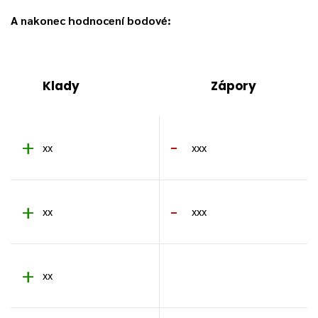
A nakonec hodnocení bodové:
Klady
Zápory
xx
xxx
xx
xxx
xx