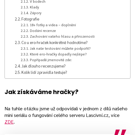
V bodech
Klady
Zápory
Fotografie
18+ fotky a videa – doplnění
Dodání recenze
Zachování vašeho hlasu a přirozenosti
Co u ero-hraček konkrétně hodnotíme?
Jak naše testování můžete podpořit?
Které ero-hračky dopadly nejlépe?
Popřípadě jmenovitě zde:
Jak dlouho recenzujeme?
Kolik lidí zpravidla testuje?
Jak získáváme hračky?
Na tuhle otázku jsme už odpovídali v jednom z dílů našeho
mini seriálu o fungování celého serveru Lascivní.cz, více
ZDE
.