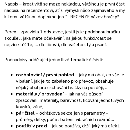
Nadpis – kreativitě se meze nekladou, většinou je první část
nadpisu na recenzentovi, ať si vymyslí něco zajímavého a my
k tomu většinou doplníme jen “- RECENZE název hračky”.
Perex – zpravidla 1 odstavec, jestli jste podobnou hračku
zkoušeli, jaká máte očekávání, na jakou funkci/část se
nejvíce těšíte, … dle libosti, dle vašeho stylu psaní.
Podnadpisy oddělující jednotlivé tematické části:
rozbalování / první pohled
– jaký má obal, co vše je
v balení, jak je to zabaleno pro převoz, obsahuje
nějaký obal pro uschování hračky na později, …
materiály / provedení
– jak na vás působí
zpracování, materiály, barevnost, lícování jednotlivých
kousků, vůně, …
pár čísel
– odrážková sekce jen s parametry –
průměry, délky, počet baterií, vibračních režimů…
použití v praxi
– jak se používá, drží, jaký má efekt,