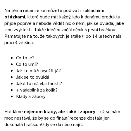
Na téma recenze se můžete podívat i základními
otázkami
, které bude mít každý, kdo k danému produktu
přijde poprvé a nebude vědět nic o něm, jak se ovládá, jaké
jsou zvyklosti. Takže ideální začátečník s první hračkou.
Pamatujte na to, že takových je stále (i po 14 letech naší
práce) většina.
Co to je?
Co to umí?
Jak to můžu využít já?
Jak se to ovládá
Jaké to má vlastnosti?
+ variabilně za kolik?
Klady a zápory
Hledáme
nejenom klady, ale také i zápory
– už se nám
moc nestává, že by se do finální recenze dostala jen
dokonalá hračka. Vždy se dá něco najít.