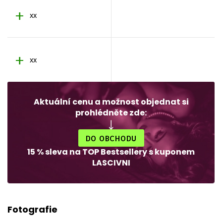
xx
xx
Aktuální cenu a možnost objednat si
prohlédněte zde:
DO OBCHODU
15 % sleva na TOP Bestsellery s kuponem
LASCIVNI
Fotografie