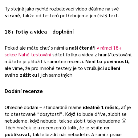
Ty stejně jako rychlé rozbalovací video děláme na své
straně
, takže od testerů potřebujeme jen čistý text.
18+ fotky a videa – doplnění
Pokud ale máte chuť s námi a
naši čtenáři
v rámci 18+
sekce Nahé testování
sdílet fotky a videa z hraní/testování,
můžete je přiložit k samotné recenzi.
Není to povinností,
ale víme, že pro mnohé testery je to vzrušující
sdílení
svého zážitku
i jich samotných.
Dodání recenze
Ohledně dodání – standardně máme
ideálně 1 měsíc,
ať je
to otestované “dosytosti”. Když to bude dříve, zlobit se
nebudeme, když nebude, tak se zlobit taky nebudeme 🙂
Těch hraček je u recenzentů tolik, že je
stále co
publikovat
, takže brzdit nás nebudete. A sami z praxe