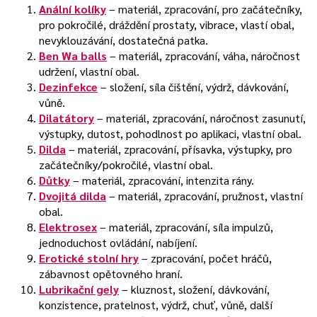
Anální kolíky
– materiál, zpracování, pro začátečníky,
pro pokročilé, dráždění prostaty, vibrace, vlastí obal,
nevyklouzávání, dostatečná patka.
Ben Wa balls
– materiál, zpracování, váha, náročnost
udržení, vlastní obal.
Dezinfekce
– složení, síla čištění, výdrž, dávkování,
vůně.
Dilatátory
– materiál, zpracování, náročnost zasunutí,
výstupky, dutost, pohodlnost po aplikaci, vlastní obal.
Dilda
– materiál, zpracování, přísavka, výstupky, pro
začátečníky/pokročilé, vlastní obal.
Důtky
– materiál, zpracování, intenzita rány.
Dvojitá dilda
– materiál, zpracování, pružnost, vlastní
obal.
Elektrosex
– materiál, zpracování, síla impulzů,
jednoduchost ovládání, nabíjení.
Erotické stolní hry
– zpracování, počet hráčů,
zábavnost opětovného hraní.
Lubrikační gely
– kluznost, složení, dávkování,
konzistence, pratelnost, výdrž, chuť, vůně, další