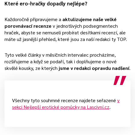
Které ero-hračky dopadly nejlépe?
Každoročně připravujeme a
aktulizujeme naše velké
porovnávací recenze
v jednotlivých podsegmentech
hraček, abyste se nemuseli probírat desítkami recenzí, ale
máte už jasnější přehled, které jsou za naší redakci ty TOP.
Tyto velké články v měsíčních intervalec procházíme,
rozšiřujeme a když se podaří, tak i doplňujeme o nové
skvělé kousky, ze kterých
jsme v redakci opravdu nadšení
.
Všechny tyto souhrnné recenze najdete seřazené
v
sekci Nejlepší erotické pomůcky na Lascivní.cz
.