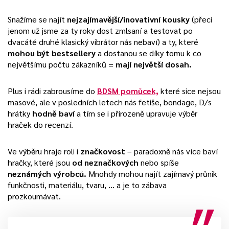
Snažíme se najít
nejzajímavější/inovativní kousky
(přeci
jenom už jsme za ty roky dost zmlsaní a testovat po
dvacáté druhé klasický vibrátor nás nebaví) a ty, které
mohou být bestsellery
a dostanou se díky tomu k co
největšímu počtu zákazníků =
mají největší dosah.
Plus i rádi zabrousíme do
BDSM pomůcek,
které sice nejsou
masové, ale v posledních letech nás fetiše, bondage, D/s
hrátky
hodně baví
a tím se i přirozeně upravuje výběr
hraček do recenzí.
Ve výběru hraje roli i
značkovost
– paradoxně nás více baví
hračky, které jsou
od neznačkových
nebo spíše
neznámých výrobců.
Mnohdy mohou najít zajímavý průnik
funkčnosti, materiálu, tvaru, … a je to zábava
prozkoumávat.