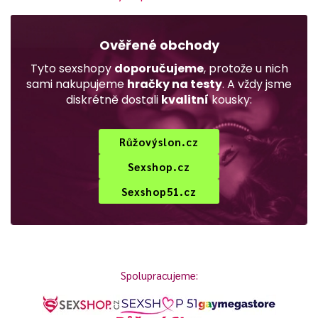
Ověřené obchody
Tyto sexshopy
doporučujeme
, protože u nich
sami nakupujeme
hračky na testy
. A vždy jsme
diskrétně dostali
kvalitní
kousky:
Růžovýslon.cz
Sexshop.cz
Sexshop51.cz
Spolupracujeme: