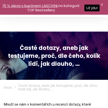
X
15 % sleva s kupónem LASCIVNI
na kategorii
Už jdu!
TOP Bestsellery
Časté dotazy, aneb jak
testujeme, proč, dle čeho, kolik
lidí, jak dlouho, …
Časté dotazy, aneb jak testujeme, proč, dle čeho,
Úvod
kolik lidí, jak dlouho, …
Množí se nám v komentářích u recenzí dotazy, které