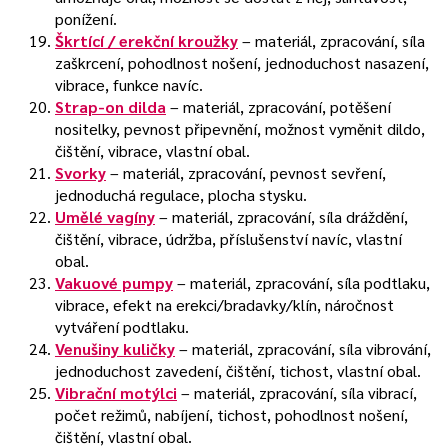
ponížení.
Škrtící / erekční kroužky
– materiál, zpracování, síla
zaškrcení, pohodlnost nošení, jednoduchost nasazení,
vibrace, funkce navíc.
Strap-on dilda
– materiál, zpracování, potěšení
nositelky, pevnost připevnění, možnost vyměnit dildo,
čištění, vibrace, vlastní obal.
Svorky
– materiál, zpracování, pevnost sevření,
jednoduchá regulace, plocha stysku.
Umělé vagíny
– materiál, zpracování, síla dráždění,
čištění, vibrace, údržba, příslušenství navíc, vlastní
obal.
Vakuové pumpy
– materiál, zpracování, síla podtlaku,
vibrace, efekt na erekci/bradavky/klín, náročnost
vytváření podtlaku.
Venušiny kuličky
– materiál, zpracování, síla vibrování,
jednoduchost zavedení, čištění, tichost, vlastní obal.
Vibrační motýlci
– materiál, zpracování, síla vibrací,
počet režimů, nabíjení, tichost, pohodlnost nošení,
čištění, vlastní obal.