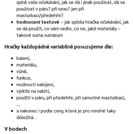
splnil vaše očekávání, jak se dá i jinak používat, dá se
používat v páru? při sexu? jen při
masturbaci/předehře?
hodnocení textové
– jak splnila hračka očekávání, jak
se dá použít, co vám sedlo, co ne, jaké materiály –
takové suma sumárum
Hračky každopádně variabilně
posuzujeme dle:
balení,
materiálu,
vůně,
funkce,
možností nabíjení,
výdrže na nabití,
použití v páru, při předehře, při samotné masturbaci,
…
a nakonec i podle ceny, která je pro mnohé taky
důležitá.
V bodech