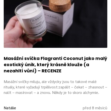
Masážní svíčka Flagranti Coconut jako malý
exotický únik, který krásně klouže (a
nezahltí vůní) – RECENZE
Masážní svíčky miluju, ale vždycky jsou to takové malé
rituály, které vyžadují trpělivost:zapálit – čekat – zhasnout –
nalít – masírovat – a znovu. Někdy je to skoro alchymie.
Natálie
před 8 měsíců