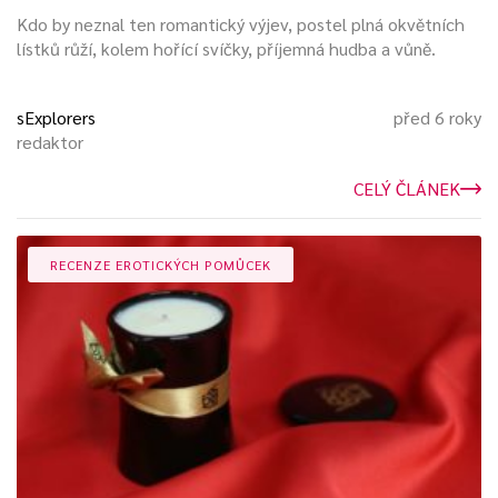
Kdo by neznal ten romantický výjev, postel plná okvětních
lístků růží, kolem hořící svíčky, příjemná hudba a vůně.
sExplorers
před 6 roky
redaktor
CELÝ ČLÁNEK
RECENZE EROTICKÝCH POMŮCEK