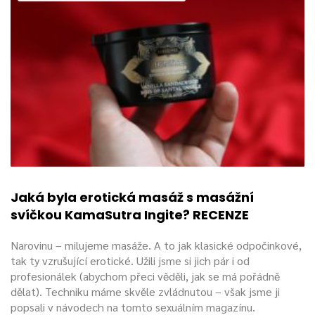
Jaká byla erotická masáž s masážní
svíčkou KamaSutra Ingite? RECENZE
Narovinu – milujeme masáže. A to jak klasické odpočinkové,
tak ty vzrušující erotické. Užili jsme si jich pár i od
profesionálek (abychom přeci věděli, jak se má pořádně
dělat). Techniku máme skvěle zvládnutou – však jsme ji
popsali v návodech na tomto sexuálním magazínu.