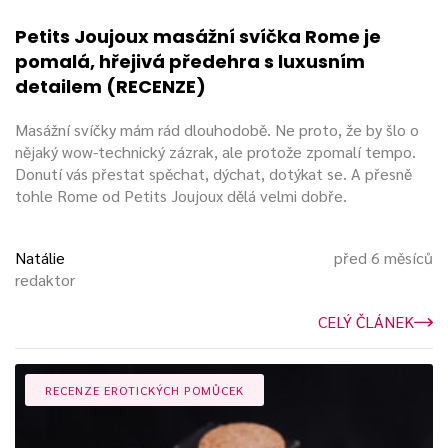
Petits Joujoux masážní svíčka Rome je
pomalá, hřejivá předehra s luxusním
detailem (RECENZE)
Masážní svíčky mám rád dlouhodobě. Ne proto, že by šlo o
nějaký wow-technický zázrak, ale protože zpomalí tempo.
Donutí vás přestat spěchat, dýchat, dotýkat se. A přesně
tohle Rome od Petits Joujoux dělá velmi dobře.
Natálie
před 6 měsíců
redaktor
CELÝ ČLÁNEK
RECENZE EROTICKÝCH POMŮCEK