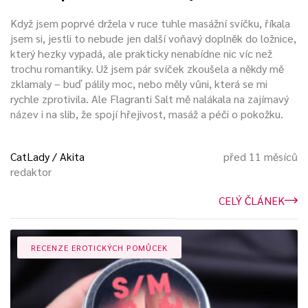
Když jsem poprvé držela v ruce tuhle masážní svíčku, říkala
jsem si, jestli to nebude jen další voňavý doplněk do ložnice,
který hezky vypadá, ale prakticky nenabídne nic víc než
trochu romantiky. Už jsem pár svíček zkoušela a někdy mě
zklamaly – buď pálily moc, nebo měly vůni, která se mi
rychle zprotivila. Ale Flagranti Salt mě nalákala na zajímavý
název i na slib, že spojí hřejivost, masáž a péči o pokožku.
CatLady / Akita
před 11 měsíců
redaktor
CELÝ ČLÁNEK
RECENZE EROTICKÝCH POMŮCEK