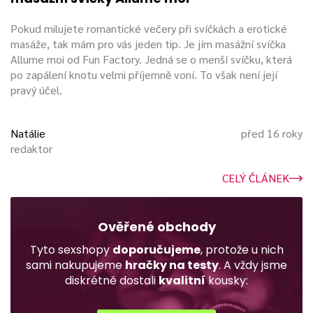
Pokud milujete romantické večery při svíčkách a erotické
masáže, tak mám pro vás jeden tip. Je jím masážní svíčka
Allume moi od Fun Factory. Jedná se o menší svíčku, která
po zapálení knotu velmi příjemně voní. To však není její
pravý účel.
Natálie
před 16 roky
redaktor
CELÝ ČLÁNEK
Ověřené obchody
Tyto sexshopy
doporučujeme
, protože u nich
sami nakupujeme
hračky na testy
. A vždy jsme
diskrétně dostali
kvalitní
kousky: