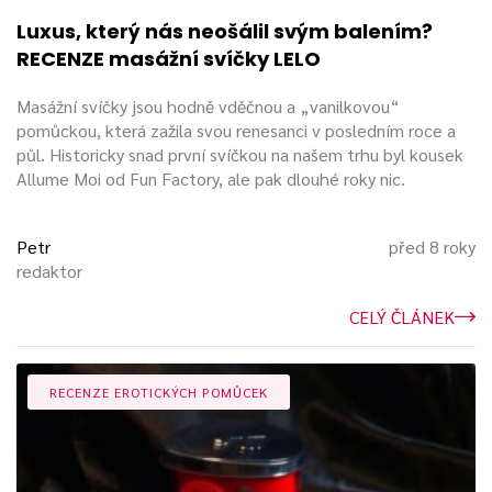
Luxus, který nás neošálil svým balením?
RECENZE masážní svíčky LELO
Masážní svíčky jsou hodně vděčnou a „vanilkovou“
pomůckou, která zažila svou renesanci v posledním roce a
půl. Historicky snad první svíčkou na našem trhu byl kousek
Allume Moi od Fun Factory, ale pak dlouhé roky nic.
Petr
před 8 roky
redaktor
CELÝ ČLÁNEK
RECENZE EROTICKÝCH POMŮCEK