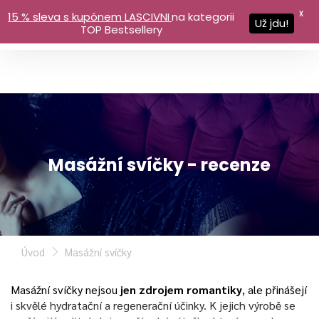
X
15 % sleva s kupónem LASCIVNI
na kategorii
Už jdu!
TOP Bestsellery
Masážní svíčky - recenze
Úvod
Masážní svíčky
Masážní svíčky nejsou
jen zdrojem romantiky
, ale přinášejí
i skvělé hydratační a regenerační účinky. K jejich výrobě se