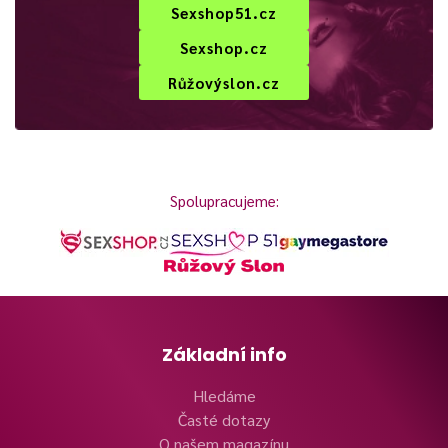
Sexshop51.cz
Sexshop.cz
Růžovýslon.cz
Spolupracujeme:
Základní info
Hledáme
Časté dotazy
O našem magazínu