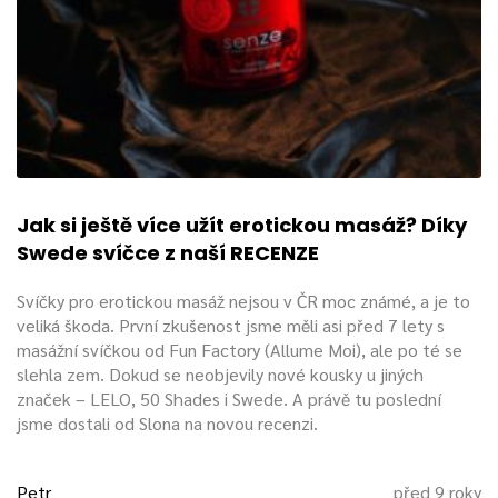
Jak si ještě více užít erotickou masáž? Díky
Swede svíčce z naší RECENZE
Svíčky pro erotickou masáž nejsou v ČR moc známé, a je to
veliká škoda. První zkušenost jsme měli asi před 7 lety s
masážní svíčkou od Fun Factory (Allume Moi), ale po té se
slehla zem. Dokud se neobjevily nové kousky u jiných
značek – LELO, 50 Shades i Swede. A právě tu poslední
jsme dostali od Slona na novou recenzi.
Petr
před 9 roky