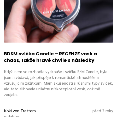
BDSM svíčka Candle – RECENZE vosk a
chaos, takže hravé chvíle s následky
Když jsem se rozhodla vyzkoušet svíčku S/M Candle, byla
jsem zvědavá, jak přispěje k romantické atmosféře a
vzrušujícím zážitkům. Mám zkušenosti s různými typy svíček,
ale tato slibovala unikátní nízkoteplotní vosk, což mě
zaujalo.
Koki von Trattern
před 2 roky
redaktor