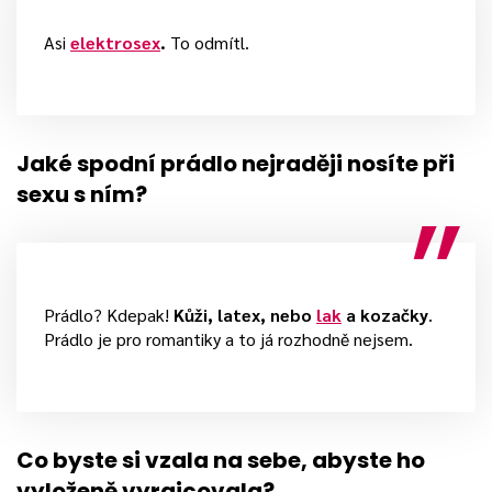
Asi
elektrosex
.
To odmítl.
Jaké spodní prádlo nejraději nosíte při
sexu s ním?
Prádlo? Kdepak!
Kůži, latex, nebo
lak
a kozačky
.
Prádlo je pro romantiky a to já rozhodně nejsem.
Co byste si vzala na sebe, abyste ho
vyloženě vyrajcovala?