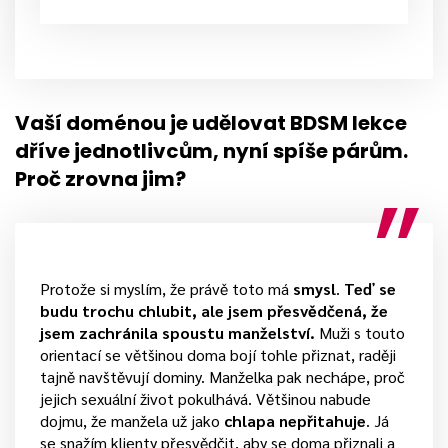
Vaší doménou je udělovat BDSM lekce
dříve jednotlivcům, nyní spíše párům.
Proč zrovna jim?
Protože si myslím, že právě toto má
smysl
.
Teď se
budu trochu chlubit, ale jsem přesvědčená, že
jsem zachránila spoustu manželství.
Muži s touto
orientací se většinou doma bojí tohle přiznat, raději
tajně navštěvují dominy. Manželka pak nechápe, proč
jejich sexuální život pokulhává. Většinou nabude
dojmu, že manžela už jako
chlapa nepřitahuje
. Já
se snažím klienty přesvědčit, aby se doma přiznali a