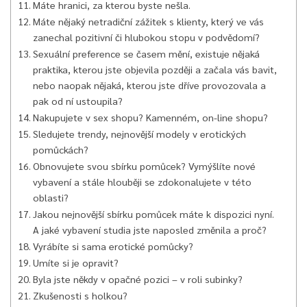
Máte hranici, za kterou byste nešla.
Máte nějaký netradiční zážitek s klienty, který ve vás
zanechal pozitivní či hlubokou stopu v podvědomí?
Sexuální preference se časem mění, existuje nějaká
praktika, kterou jste objevila později a začala vás bavit,
nebo naopak nějaká, kterou jste dříve provozovala a
pak od ní ustoupila?
Nakupujete v sex shopu? Kamenném, on-line shopu?
Sledujete trendy, nejnovější modely v erotických
pomůckách?
Obnovujete svou sbírku pomůcek? Vymýšlíte nové
vybavení a stále hlouběji se zdokonalujete v této
oblasti?
Jakou nejnovější sbírku pomůcek máte k dispozici nyní.
A jaké vybavení studia jste naposled změnila a proč?
Vyrábíte si sama erotické pomůcky?
Umíte si je opravit?
Byla jste někdy v opačné pozici – v roli subinky?
Zkušenosti s holkou?