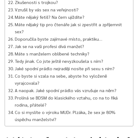
Zkušenosti s trojkou?
Vzrušil by vás sex na veřejnosti?
Máte nějaký fetiš? Na čem ujíždíte?
Máte nějaký tip pro čtenáře jak si zpestřit a zpříjemnit
sex?
Doporučila byste zajímavé místo, praktiku…
Jak se na vaši profesi dívá manžel?
Máte s manželem oblíbené techniky?
Tedy jinak. Co jste ještě nevyzkoušela s ním?
Jaké spodní prádlo nejraději nosíte při sexu s ním?
Co byste si vzala na sebe, abyste ho vyloženě
vyrajcovala?
A naopak. Jaké spodní prádlo vás vzrušuje na něm?
Prolíná se BDSM do klasického vztahu, co na to říká
rodina, přátelé?
Co si myslíte o výroku MUDr. Plzáka, že sex je 80%
úspěchu manželství?