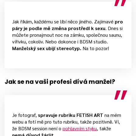
Jak říkám, každému se líbí něco jiného. Zajímavé
pro
páry je podle mě změna prostředí k sexu
. Dnes si
můžete pronajmout noc na zámku, společnou saunu,
vířivku, cokoliv. Nebo dokonce i BDSM studio.
Manželský sex ubijí stereotyp.
Na to pozor!
Jak se na vaši profesi dívá manžel?
Je fotograf,
spravuje rubriku FETISH ART
na mém
webu a fotí mě pro tuto rubriku, takže pozitivně. Ví,
že BDSM session není o
pohlavním styku
, takže
nemá důvod žárlit.