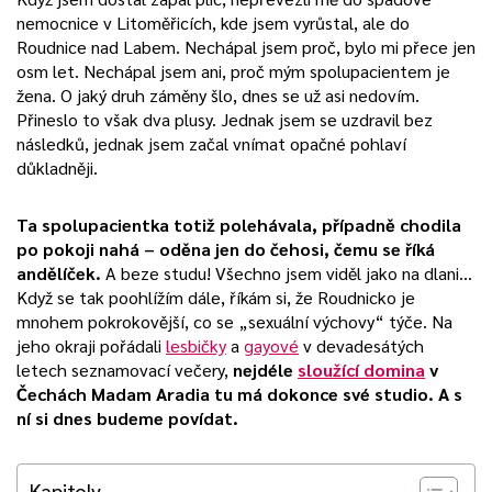
nemocnice v Litoměřicích, kde jsem vyrůstal, ale do
Roudnice nad Labem. Nechápal jsem proč, bylo mi přece jen
osm let. Nechápal jsem ani, proč mým spolupacientem je
žena. O jaký druh záměny šlo, dnes se už asi nedovím.
Přineslo to však dva plusy. Jednak jsem se uzdravil bez
následků, jednak jsem začal vnímat opačné pohlaví
důkladněji.
Ta spolupacientka totiž polehávala, případně chodila
po pokoji nahá – oděna jen do čehosi, čemu se říká
andělíček.
A beze studu! Všechno jsem viděl jako na dlani…
Když se tak poohlížím dále, říkám si, že Roudnicko je
mnohem pokrokovější, co se „sexuální výchovy“ týče. Na
jeho okraji pořádali
lesbičky
a
gayové
v devadesátých
letech seznamovací večery,
nejdéle
sloužící domina
v
Čechách Madam Aradia tu má dokonce své studio. A s
ní si dnes budeme povídat.
Kapitoly