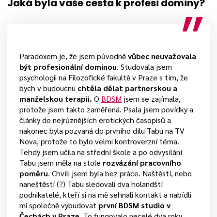
Jaká byla vaše cesta k profesi dominy?
Paradoxem je, že jsem původně
vůbec neuvažovala
být profesionální dominou
. Studovala jsem
psychologii na Filozofické fakultě v Praze s tím, že
bych v budoucnu
chtěla dělat partnerskou a
manželskou terapii.
O
BDSM
jsem se zajímala,
protože jsem takto zaměřená. Psala jsem povídky a
články do nejrůznějších erotických časopisů a
nakonec byla pozvaná do prvního dílu Tabu na TV
Nova, protože to bylo velmi kontroverzní téma.
Tehdy jsem učila na střední škole a po odvysílání
Tabu jsem měla na stole
rozvázání pracovního
poměru
. Chvíli jsem byla bez práce. Naštěstí, nebo
naneštěstí (?) Tabu sledovali dva holandští
podnikatelé, kteří si na mě sehnali kontakt a nabídli
mi společně vybudovat
první BDSM studio v
Čechách v Praze
. To fungovalo necelé dva roky.