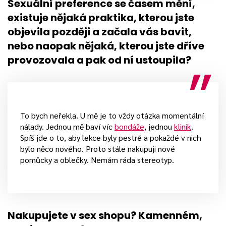
Sexuální preference se časem mění,
existuje nějaká praktika, kterou jste
objevila později a začala vás bavit,
nebo naopak nějaká, kterou jste dříve
provozovala a pak od ní ustoupila?
To bych neřekla. U mě je to vždy otázka momentální
nálady. Jednou mě baví víc
bondáže
, jednou
klinik
.
Spíš jde o to, aby lekce byly pestré a pokaždé v nich
bylo něco nového. Proto stále nakupuji nové
pomůcky a oblečky. Nemám ráda stereotyp.
Nakupujete v sex shopu? Kamenném,