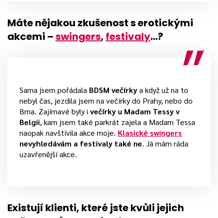
Máte nějakou zkušenost s erotickými
akcemi –
swingers
,
festivaly
…?
Sama jsem pořádala
BDSM večírky
a když už na to
nebyl čas, jezdila jsem na večírky do Prahy, nebo do
Brna. Zajímavé byly i
večírky u Madam Tessy v
Belgii
, kam jsem také parkrát zajela a Madam Tessa
naopak navštívila akce moje.
Klasické swingers
nevyhledávám a festivaly také ne
. Já mám ráda
uzavřenější akce.
Existují klienti, které jste kvůli jejich