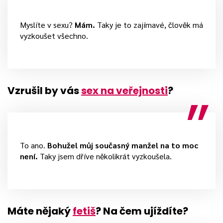
Myslíte v sexu?
Mám.
Taky je to zajímavé, člověk má
vyzkoušet všechno.
Vzrušil by vás
sex na veřejnosti
?
To ano.
Bohužel můj současný manžel na to moc
není.
Taky jsem dříve několikrát vyzkoušela.
Máte nějaký
fetiš
? Na čem ujíždíte?