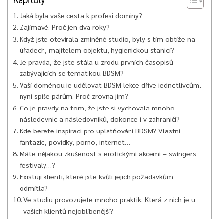
Jaká byla vaše cesta k profesi dominy?
Zajímavé. Proč jen dva roky?
Když jste otevírala zmíněné studio, byly s tím obtíže na
úřadech, majitelem objektu, hygienickou stanicí?
Je pravda, že jste stála u zrodu prvních časopisů
zabývajících se tematikou BDSM?
Vaší doménou je udělovat BDSM lekce dříve jednotlivcům,
nyní spíše párům. Proč zrovna jim?
Co je pravdy na tom, že jste si vychovala mnoho
následovnic a následovníků, dokonce i v zahraničí?
Kde berete inspiraci pro uplatňování BDSM? Vlastní
fantazie, povídky, porno, internet…
Máte nějakou zkušenost s erotickými akcemi – swingers,
festivaly…?
Existují klienti, které jste kvůli jejich požadavkům
odmítla?
Ve studiu provozujete mnoho praktik. Která z nich je u
vašich klientů nejoblíbenější?