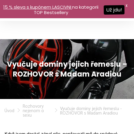
X
15 % sleva s kupónem LASCIVNI
na kategorii
Už jdu!
TOP Bestsellery
Vyučuje dominy jejich řemeslu –
ROZHOVOR s Madam Aradiou
Rozhovory
Vyučuje dominy jejich řemeslu -
Úvod
nejenom o
ROZHOVOR s Madam Aradiou
sexu
Když jsem dostal zápal plic, nepřevezli mě do spádové