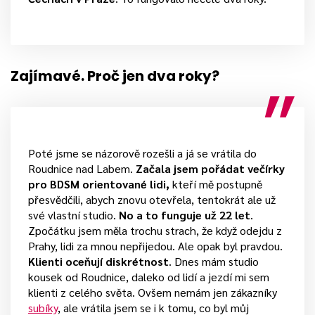
Zajímavé. Proč jen dva roky?
Poté jsme se názorově rozešli a já se vrátila do
Roudnice nad Labem.
Začala jsem pořádat večírky
pro BDSM orientované lidi,
kteří mě postupně
přesvědčili, abych znovu otevřela, tentokrát ale už
své vlastní studio.
No a to funguje už 22 let
.
Zpočátku jsem měla trochu strach, že když odejdu z
Prahy, lidi za mnou nepřijedou. Ale opak byl pravdou.
Klienti oceňují diskrétnost
. Dnes mám studio
kousek od Roudnice, daleko od lidí a jezdí mi sem
klienti z celého světa. Ovšem nemám jen zákazníky
subíky
, ale vrátila jsem se i k tomu, co byl můj