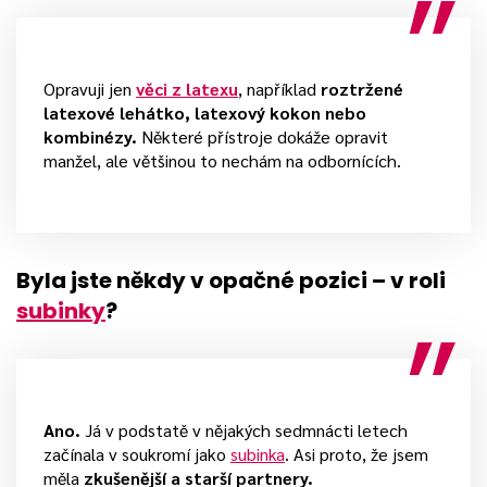
Opravuji jen
věci z latexu
, například
roztržené
latexové lehátko, latexový kokon nebo
kombinézy.
Některé přístroje dokáže opravit
manžel, ale většinou to nechám na odbornících.
Byla jste někdy v opačné pozici – v roli
subinky
?
Ano.
Já v podstatě v nějakých sedmnácti letech
začínala v soukromí jako
subinka
. Asi proto, že jsem
měla
zkušenější a starší partnery.