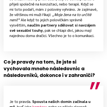
přijeli společně na konzultaci, nebo terapii. Když se
mi toto podaří, mám z poloviny vyhráno. Je zajímavé,
že většinou mi muži říkají:
„Moje žena na to určitě
není!“
Ale když to jejich polovičkám správně
vysvětlím,
naučím partnery sdělovat si navzájem
své sexuální touhy
, pak se chlapi diví, jakou mají
najednou doma dračici. Všechno je to o komunikaci.
Co je pravdy na tom, že jste si
vychovala mnoho následovnic a
následovníků, dokonce i v zahraničí?
Je to pravda.
Spousta našich domin začínala u
mě
, buď jako
komtesy
, nebo se přijely alespoň