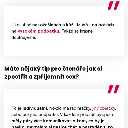
Já osobně
na
kožešinách a kůži
. Manžel
na botách
na
vysokém podpatku
. Takže se krásně
doplňujeme.
Máte nějaký tip pro čtenáře jak si
zpestřit a zpříjemnit sex?
To je
individuální
. Někdo má rád hračky,
jiný oblečky
,
nebo boty na podpatku. V každém případě by spolu
měly páry více komunikovat o tom, co by je
bavilo, navzájem si naslouchat a nestydět si to