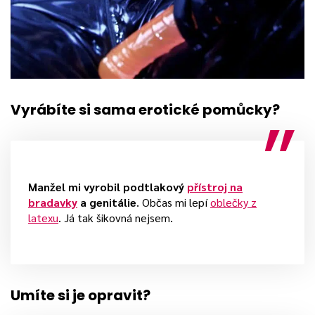
Vyrábíte si sama erotické pomůcky?
Manžel mi vyrobil podtlakový
přístroj na
bradavky
a genitálie
. Občas mi lepí
oblečky z
latexu
. Já tak šikovná nejsem.
Umíte si je opravit?