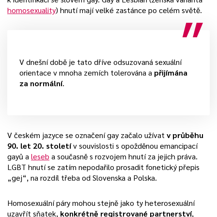
homosexuality
) hnutí mají velké zastánce po celém světě.
V dnešní době je tato dříve odsuzovaná sexuální
orientace v mnoha zemích tolerována a
přijímána
za normální
.
V českém jazyce se označení gay začalo užívat
v průběhu
90. let 20. století
v souvislosti s opožděnou emancipací
gayů a
leseb
a současně s rozvojem hnutí za jejich práva.
LGBT hnutí se zatím nepodařilo prosadit fonetický přepis
„gej“, na rozdíl třeba od Slovenska a Polska.
Homosexuální páry mohou stejně jako ty heterosexuální
uzavřít sňatek,
konkrétně registrované partnerství
,