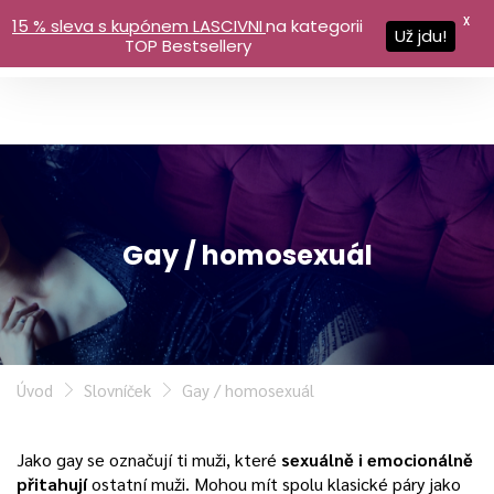
X
15 % sleva s kupónem LASCIVNI
na kategorii
Už jdu!
TOP Bestsellery
Gay / homosexuál
Úvod
Slovníček
Gay / homosexuál
Jako gay se označují ti muži, které
sexuálně i emocionálně
přitahují
ostatní muži. Mohou mít spolu klasické páry jako