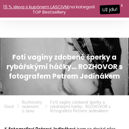
X
15 % sleva s kupónem LASCIVNI
na kategorii
Už jdu!
TOP Bestsellery
Fotí vagíny zdobené šperky a
rybářskými háčky… ROZHOVOR s
fotografem Petrem Jedinákem
Rozhovory
Fotí vagíny zdobené šperky a
Úvod
nejenom
rybářskými háčky... ROZHOVOR s
o sexu
fotografem Petrem Jedinákem
K
fotografovi Petrovi Jedinákovi
jsem se dostal přes