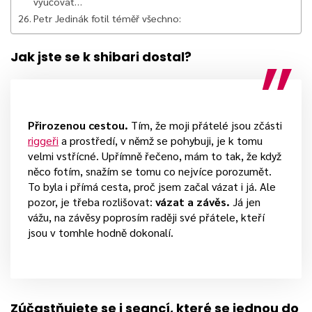
vyučovat…
Petr Jedinák fotil téměř všechno:
Jak jste se k shibari dostal?
Přirozenou cestou.
Tím, že moji přátelé jsou zčásti
riggeři
a prostředí, v němž se pohybuji, je k tomu
velmi vstřícné. Upřímně řečeno, mám to tak, že když
něco fotím, snažím se tomu co nejvíce porozumět.
To byla i přímá cesta, proč jsem začal vázat i já. Ale
pozor, je třeba rozlišovat:
vázat a závěs.
Já jen
vážu, na závěsy poprosím raději své přátele, kteří
jsou v tomhle hodně dokonalí.
Zúčastňujete se i seancí, které se jednou do