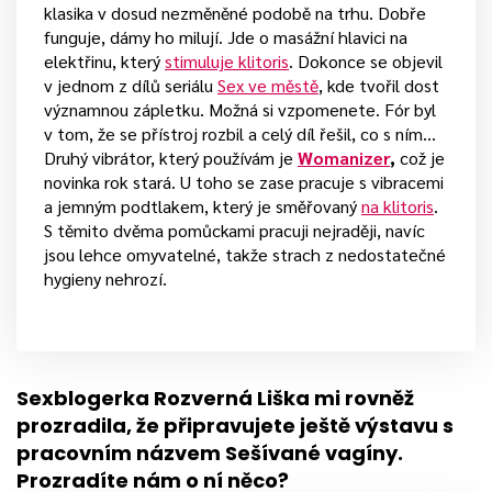
klasika v dosud nezměněné podobě na trhu. Dobře
funguje, dámy ho milují. Jde o masážní hlavici na
elektřinu, který
stimuluje klitoris
. Dokonce se objevil
v jednom z dílů seriálu
Sex ve městě
, kde tvořil dost
významnou zápletku. Možná si vzpomenete. Fór byl
v tom, že se přístroj rozbil a celý díl řešil, co s ním…
Druhý vibrátor, který používám je
Womanizer
,
což je
novinka rok stará. U toho se zase pracuje s vibracemi
a jemným podtlakem, který je směřovaný
na klitoris
.
S těmito dvěma pomůckami pracuji nejraději, navíc
jsou lehce omyvatelné, takže strach z nedostatečné
hygieny nehrozí.
Sexblogerka Rozverná Liška mi rovněž
prozradila, že připravujete ještě výstavu s
pracovním názvem Sešívané vagíny.
Prozradíte nám o ní něco?