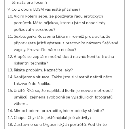
témata pro focení?
Co z oboru BDSM vás ještě přitahuje?
Vidím kolem sebe, že používáte řadu erotických
pomůcek. Máte nějakou, kterou jste si naposledy
pořizoval v sexshopu?
Sexblogerka Rozverná Liška mi rovněž prozradila, že
připravujete ještě výstavu s pracovním názvem Sešívané
vagíny. Prozradíte nám o ní něco?
A opět se zeptám možná dosti naivně: Není to trochu
riskantní technika?
Říkáte problém. Naznačíte jaký?
Nepříjemná situace. Takže jste si vlastně nafotil něco
takzvaně do šuplíku.
Určitě. Říká se, že například Berlín je novou metropolí
umělců, zejména svobodně se vyjadřujících fotografů
vůbec…
Mimochodem, prozradíte, kde modelky sháníte?
Chápu. Chystáte ještě nějaké jiné aktivity?
Zastavme se u Orgasmických portrétů. Pod tímto