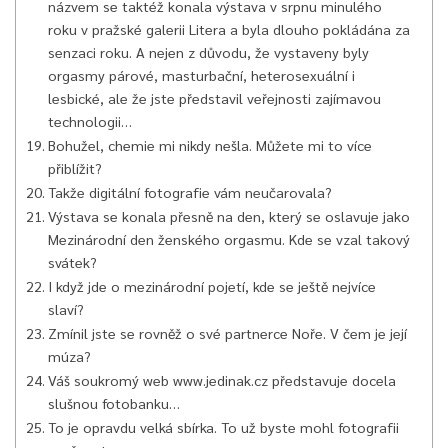
názvem se taktéž konala výstava v srpnu minulého
roku v pražské galerii Litera a byla dlouho pokládána za
senzaci roku. A nejen z důvodu, že vystaveny byly
orgasmy párové, masturbační, heterosexuální i
lesbické, ale že jste představil veřejnosti zajímavou
technologii…
Bohužel, chemie mi nikdy nešla. Můžete mi to více
přiblížit?
Takže digitální fotografie vám neučarovala?
Výstava se konala přesně na den, který se oslavuje jako
Mezinárodní den ženského orgasmu. Kde se vzal takový
svátek?
I když jde o mezinárodní pojetí, kde se ještě nejvíce
slaví?
Zmínil jste se rovněž o své partnerce Noře. V čem je její
múza?
Váš soukromý web www.jedinak.cz představuje docela
slušnou fotobanku…
To je opravdu velká sbírka. To už byste mohl fotografii