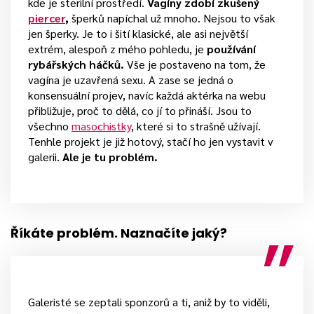
kde je sterilní prostředí.
Vagíny zdobí zkušený
piercer
,
šperků napíchal už mnoho. Nejsou to však
jen šperky. Je to i šití klasické, ale asi největší
extrém, alespoň z mého pohledu, je
používání
rybářských háčků.
Vše je postaveno na tom, že
vagína je uzavřená sexu. A zase se jedná o
konsensuální projev, navíc každá aktérka na webu
přibližuje, proč to dělá, co jí to přináší. Jsou to
všechno
masochistky
, které si to strašně užívají.
Tenhle projekt je již hotový, stačí ho jen vystavit v
galerii.
Ale je tu problém.
Říkáte problém. Naznačíte jaký?
Galeristé se zeptali sponzorů a ti, aniž by to viděli,