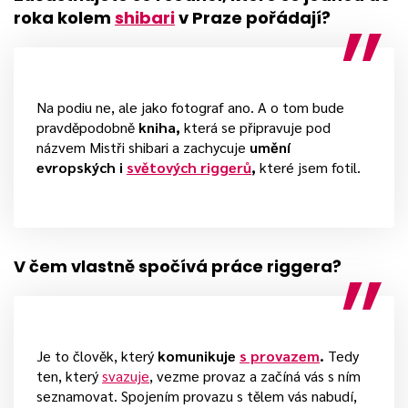
roka kolem
shibari
v Praze pořádají?
Na podiu ne, ale jako fotograf ano. A o tom bude
pravděpodobně
kniha,
která se připravuje pod
názvem Mistři shibari a zachycuje
umění
evropských i
světových riggerů
,
které jsem fotil.
V čem vlastně spočívá práce riggera?
Je to člověk, který
komunikuje
s provazem
.
Tedy
ten, který
svazuje
, vezme provaz a začíná vás s ním
seznamovat. Spojením provazu s tělem vás nabudí,