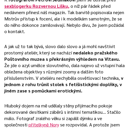
sexblogerku Rozvernou Lišku,
o níž pár řádek před
nedávnem přinesl náš magazín. Tak barvitě popisovala nejen
Mistrův přístup k focení, ale i k modelkám samotným, že se
do něho dokonce zamilovávají. Nebylo divu, že jsem požádal
o kontakt.
A jak už to tak bývá, slovo dalo slovo a já mohl navštívit
prostorný ateliér, který se nachází
nedaleko pražského
Poštovního muzea s překrásným výhledem na Vltavu.
Že jde o azyl umělce slovutného, dala najevo už vstupní hala
obležena objektivy s různými zoomy a dalším foto
příslušenstvím. V ateliéru nechyběla osvětlovací technika,
v
jednom z rohu trůnil stolek s fetišistickými doplňky, v
jiném zase s pomůckami erotickými.
Hluboký dojem na mě udělaly stěny přijímacího pokoje
dekorované desítkami záběrů s intimní tematikou… Stačilo
málo. Fotograf zralého věku si zapálil dýmku a ve
společnosti
přítelkyně Nory
se rozpovídal. A protože jsem