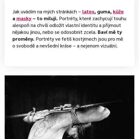
Jak uvádím na mých stránkách –
latex
, guma,
kůže
a
masky
– to miluji.
Portréty, které zachycují touhu
alespoň na chvíli odložit vlastní identitu a přijmout
nějakou jinou, nebo se odosobnit zcela.
Baví mě ty
proměny.
Portréty ve fetiš kostýmech jsou pro mě
o svobodě a nevšední kráse – a nejenom vizuální.