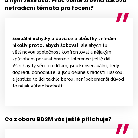
A nyní zeširoka. Proč volíte zrovna taková
netradiční témata pro focení?
Sexuální úchylky a deviace a libůstky snímám
nikoliv proto, abych šokoval,
ale abych tu
většinovou společnost konfrontoval a nějakým
způsobem posunul hranice tolerance ještě dál.
Všechny ty věci, co dělám, jsou konsensuální, tedy
dopředu dohodnuté, a jsou dělané s radostí i láskou,
a jestliže to lidi takhle berou, není sebemenší důvod
to nějak vůbec hodnotit.
Co z oboru BDSM vás ještě přitahuje?