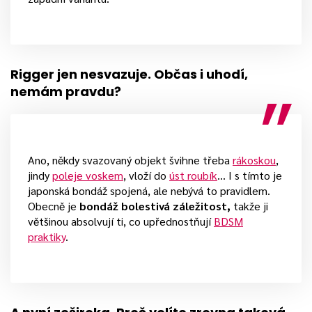
Rigger jen nesvazuje. Občas i uhodí,
nemám pravdu?
Ano, někdy svazovaný objekt švihne třeba
rákoskou
,
jindy
poleje voskem
, vloží do
úst roubík
… I s tímto je
japonská bondáž spojená, ale nebývá to pravidlem.
Obecně je
bondáž bolestivá záležitost,
takže ji
většinou absolvují ti, co upřednostňují
BDSM
praktiky
.