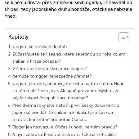
se k němu dostal přes zmíněnou sexblogerku, již zasvětil do
shibari, tedy japonského druhu bondáže, otázka se nabízela
hned.
Kapitoly
Jak jste se k shibari dostal?
Zúčastňujete se i seancí, které se jednou do roka kolem
shibari v Praze pořádají?
V čem vlastně spočívá práce riggera?
Nemůže to rigger nebezpečně přehnat?
Jak jste již uvedl, připravujete knihu na toto téma. Není
to téma příliš okrajové. Alespoň prozatím. Myslíte, že
půjde taková fotopublikace na odbyt?
Před dvěma roky jste natočil první český dokument o
japonské bondáži (o shibari a kinbaku) pro Českou
televizi, konkrétně pro pořad Queer…
Rigger jen nesvazuje. Občas i uhodí, nemám pravdu?
A nyní zeširoka. Proč volíte zrovna taková netradiční