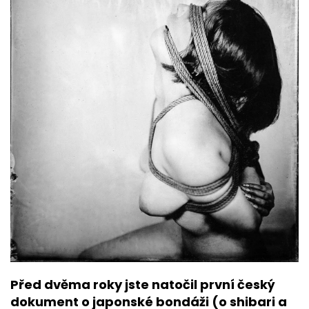
Před dvěma roky jste natočil první český
dokument o japonské bondáži (o shibari a