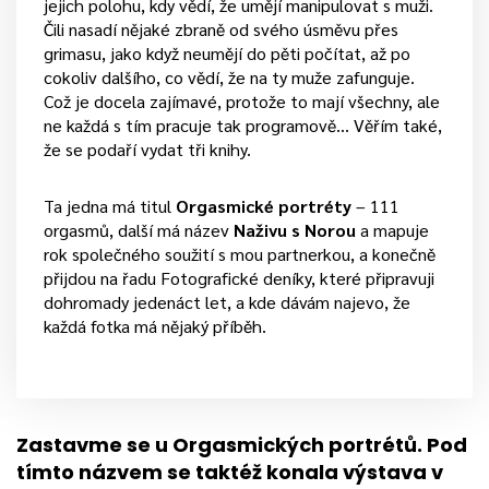
jejich polohu, kdy vědí, že umějí manipulovat s muži.
Čili nasadí nějaké zbraně od svého úsměvu přes
grimasu, jako když neumějí do pěti počítat, až po
cokoliv dalšího, co vědí, že na ty muže zafunguje.
Což je docela zajímavé, protože to mají všechny, ale
ne každá s tím pracuje tak programově… Věřím také,
že se podaří vydat tři knihy.
Ta jedna má titul
Orgasmické portréty
– 111
orgasmů, další má název
Naživu s Norou
a mapuje
rok společného soužití s mou partnerkou, a konečně
přijdou na řadu Fotografické deníky, které připravuji
dohromady jedenáct let, a kde dávám najevo, že
každá fotka má nějaký příběh.
Zastavme se u Orgasmických portrétů. Pod
tímto názvem se taktéž konala výstava v