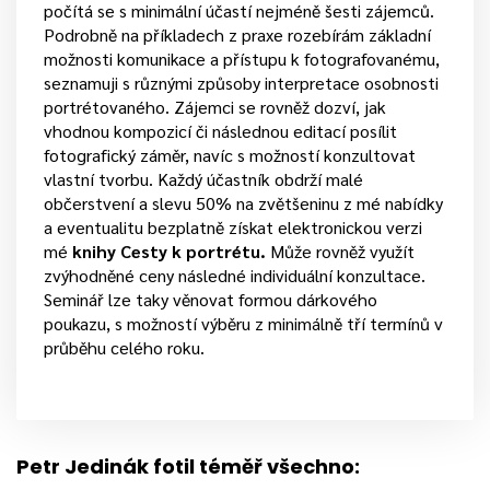
počítá se s minimální účastí nejméně šesti zájemců.
Podrobně na příkladech z praxe rozebírám základní
možnosti komunikace a přístupu k fotografovanému,
seznamuji s různými způsoby interpretace osobnosti
portrétovaného. Zájemci se rovněž dozví, jak
vhodnou kompozicí či následnou editací posílit
fotografický záměr, navíc s možností konzultovat
vlastní tvorbu. Každý účastník obdrží malé
občerstvení a slevu 50% na zvětšeninu z mé nabídky
a eventualitu bezplatně získat elektronickou verzi
mé
knihy Cesty k portrétu.
Může rovněž využít
zvýhodněné ceny následné individuální konzultace.
Seminář lze taky věnovat formou dárkového
poukazu, s možností výběru z minimálně tří termínů v
průběhu celého roku.
Petr Jedinák fotil téměř všechno: