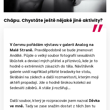
Chápu. Chystáte ještě nějaké jiné aktivity?
V červnu pořádám výstavu v galerii Analog na
Malé Straně.
Pravděpodobně se bude jmenovat
Andělé. Půjde o velký soubor fotografií sexuálních
libůstek a deviací mých přátel a příznivců, kde je to
hodně o extrémních zásazích do těla. Návštěvník
galerie uvidí například přibité bradavky ke stolu,
škrábání na zádech a další rozmanitosti, kterým moji
aktéři propadají. Jde o hodně širokou kolekci asi
šedesáti záběrů. A stále ji rozšiřuji…
Další soubor, který je rozpracován jsem nazval
Děvka
ve mně.
Tady se zase snažím dostat z těch žen tu