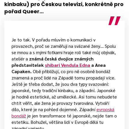
kinbaku) pro Českou televizi, konkrétně pro
pořad Queer…
Je to tak. V pořadu mluvím o komunikaci v
provazech, proč se zaměřuji na svázané ženy… Spolu
se mnou a s mými fotkami hraje roli také můj obývák,
ateliér a
známá česká dvojice známých
představitelek
shibari Vendula Edna
a Anea
Capaken.
Obě přibližují, co pro ně osobně bondáž
znamená a proč lidé na Západě tomu propadají více.
Ještě je třeba dodat, že jsou dva typy svazování:
japonské, tedy tradiční kinbaku, a západní. Japonské
je hodně estetické, až umělecké. Asi tomu nebudete
chtít věřit, ale žena je provazy tvarována. Vytváří
dílo, které je na pohled dojemné. Západní
evropská
bondáž
je jen transformace té japonské, nejde tam o
estetiku. Bohužel, většina lidí v Evropě dělá tu
západní variantu.