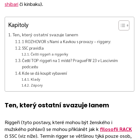
shibari
či kinbaku).
Kapitoly
Ten, který ostatní svazuje lanem
1 ROZHOVOR s Nami a Kavkou s provazy – riggery:
SSC pravidla
Čeští riggeři a riggerky
Čeští TOP riggeři na 1 místě? PragueFW 23 v Lascivním
podcastu
Kde se dá koupit vybavení
Klady
Zápory
Ten, který ostatní svazuje lanem
Riggeři (tyto postavy, které mohou být ženského i
mužského pohlaví) se mohou přiklánět jak k
filosofii RACK
či SSC (viz níže). Termín rigger se většinou týká pouze osob,