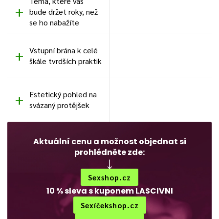
Téma, které vás
bude držet roky, než
se ho nabažíte
Vstupní brána k celé
škále tvrdších praktik
Estetický pohled na
svázaný protějšek
Aktuální cenu a možnost objednat si
prohlédněte zde:
Sexshop.cz
10 % sleva s kuponem LASCIVNI
Sexíčekshop.cz