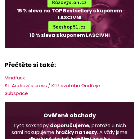
Růžovýslon.cz
15 % sleva na TOP Bestsellery s kuponem
LASCIVNI
Sexshop51.cz
10 % sleva s kuponem LASCIVNI
Přečtěte si také:
Mindfuck
St. Andrew´s cross / Kříž svatého Ondřeje
Subspace
Ověřené obchody
Tyto sexshopy
doporučujeme
, protože u nich
sami nakupujeme
hračky na testy
. A vždy jsme