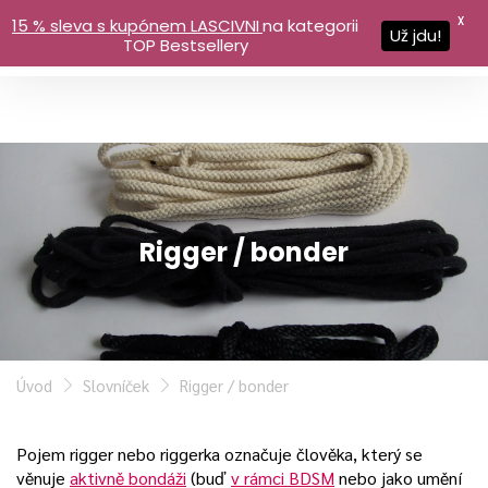
X
15 % sleva s kupónem LASCIVNI
na kategorii
Už jdu!
TOP Bestsellery
Rigger / bonder
Úvod
Slovníček
Rigger / bonder
Pojem rigger nebo riggerka označuje člověka, který se
věnuje
aktivně bondáži
(buď
v rámci BDSM
nebo jako umění