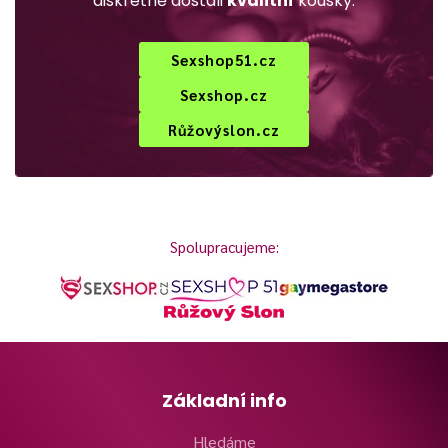
diskrétně dostali
kvalitní
kousky:
Sexshop51.cz
Sexshop.cz
Růžovýslon.cz
Spolupracujeme:
Základní info
Hledáme