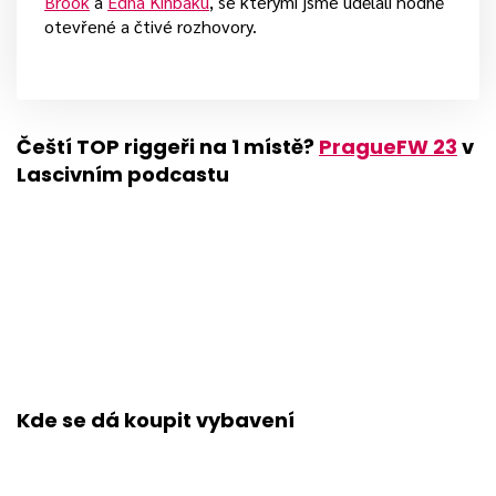
Brook
a
Edna Kinbaku
, se kterými jsme udělali hodně
otevřené a čtivé rozhovory.
Čeští TOP riggeři na 1 místě?
PragueFW 23
v
Lascivním podcastu
Kde se dá koupit vybavení