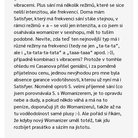
vibracemi. Plus sání má několik režimů, které se sice
neliší intenzitou, ale frekvencí. Doma mám
Satisfyer, který má frekvenci sání stále stejnou, v
rámci režimů + a – se volí jen intenzita, a co jsem si
osahávala womanizer v sexshopu, měl to tuším
podobné. Nevíte, zda teď ten nejnovější typ má i
různé režimy na frekvenci (tedy ne jen „ta-ta-ta“,
ale i „ta-tata-ta-tata“ a „taaa-taaa“ apod. :-)),
případně kombinaci s vibracemi? Protože v tomhle
ohledu mi Casanova přišel geniální, i za poměrně
přijatelnou cenu, jedinou nevýhodou pro mne byla
absence garance vodotěsnosti, kterou už nyní má i
Satisfyer. Nicméně oproti S. velmi příjemné sání (co
jsem porovnávala S. s Womanizerem, je to opravdu
nebe a dudy, a pokud někdo váhá a má na to
peníze, doporučuji jít do Womanizeru), takže až na
tu voděodolnost samé plusy :-). Ale pořád si říkám,
že kdyby nový Womanizer uměl totéž, tak jdu
rozbíjet prasátko a sázím na jistotu.