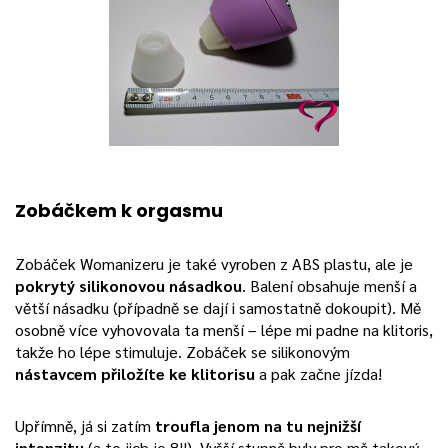
Zobáčkem k orgasmu
Zobáček Womanizeru je také vyroben z ABS plastu, ale je
pokrytý silikonovou násadkou
. Balení obsahuje menší a
větší násadku (případně se dají i samostatně dokoupit). Mě
osobně více vyhovovala ta menší – lépe mi padne na klitoris,
takže ho lépe stimuluje. Zobáček se silikonovým
nástavcem přiložíte ke klitorisu
a pak začne jízda!
Upřímně, já si zatím
troufla jenom na tu nejnižší
intenzitu
(a to jich je 8!!). Vyšší stupně byly pro mě takový