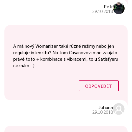
Petr
29.10.2018
A má nový Womanizer také různé režimy nebo jen
reguluje intenzitu? Na tom Casanovovi mne zaujalo
právě toto + kombinace s vibracemi, to u Satisfyeru
neznám :-).
ODPOVĚDĚT
Johana
29.10.2018