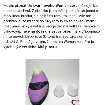
Musím přiznat, že
tvar nového Womanizeru
mě nejdříve
moc nenadchnul. Z obrázku jsem měla pocit, že se jedná o
mohutnou hračku, ale naštěstí tomu tak není. Mile mě
překvapilo, že mi sedí do ruky (pro ty co to nevědí, mám
dost malé ručky a většina věcí je pro mě velká) a i váhově mi
vyhovoval. Také
na dotek je velice příjemný
– připomnělo
mi to povrch LELO Elise 2, toho jsem se taky nemohla
nabažit :). Rozdíl je v tom, že povrch Womanizeru Pro je
vyrobený
z tvrdého ABS plastu
.