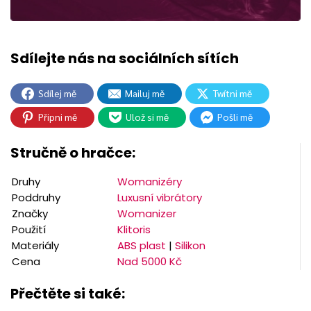
Sdílej mě
Mailuj mě
Twítni mě
Připni mě
Ulož si mě
Pošli mě
Stručně o hračce:
Druhy
Womanizéry
Poddruhy
Luxusní vibrátory
Značky
Womanizer
Použití
Klitoris
Materiály
ABS plast
|
Silikon
Cena
Nad 5000 Kč
Přečtěte si také: