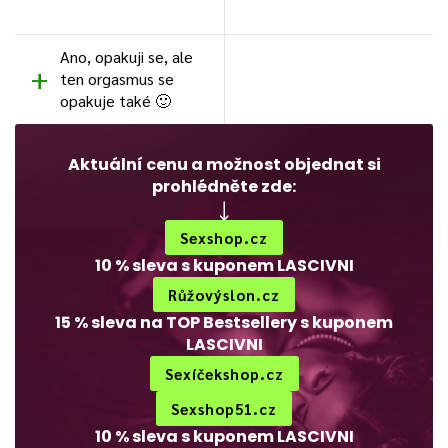
Ano, opakuji se, ale
ten orgasmus se
opakuje také 🙂
Aktuální cenu a možnost objednat si
prohlédněte zde:
Sexshop.cz
10 % sleva s kuponem LASCIVNI
Růžovýslon.cz
15 % sleva na TOP Bestsellery s kuponem
LASCIVNI
Sexíčekshop.cz
Sexshop51.cz
10 % sleva s kuponem LASCIVNI