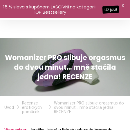
X
15 % sleva s kupónem LASCIVNI
na kategorii
Už jdu!
TOP Bestsellery
Womanizer PRO slibuje orgasmus
do dvou minut… mně stačila
jedna! RECENZE
Recenze
Womanizer PRO slibuje orgasmus do
Úvod
erotických
dvou minut... mně stačila jedna!
pomůcek
RECENZE
Womanizer
– hračka, která v lidech vzbuzuje hromadu