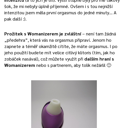
šok, že mi nebyly úplně příjemné. Ovšem i s tou nejnižší
intenzitou jsem měla první orgasmus do jedné minuty… A
pak další :).
Prožitek s Womanizerem je zvláštní
– není tam žádná
„předehra“, která vás na orgasmus připraví. Jenom ho
zapnete a téměř okamžitě cítíte, že máte orgasmus. I po
jeho použití budete mít velice citlivý klitoris (tím, jak ho
zobáček nasával), což můžete využít při
dalším hraní s
Womanizerem
nebo s partnerem, aby tolik nežárlil 🙂