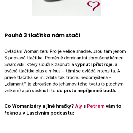
Pouhá 3 tlačítka nám stačí
Ovládání Womanizeru Pro je velice snadné. Jsou tam jenom
3 popsaná tlačítka. Poměrně dominantní zbroušený kámen
Swarovski, který slouží k zapnutí a
vypnutí přístroje
, a
oválná tlačítka plus a mínus – těmi se ovládá intenzita. A
právě tlačítka se mi zdála tak trochu nedomyšlená –
„diamant“ je zbroušen do jehlanovitého tvatu (s plochým
vrškem) a při stisknutí to
do prstu nepříjemně bodá
.
Co Womanizéry a jiné hračky?
Aly
s
Petrem
vám to
řeknou v Lascivním podcastu: