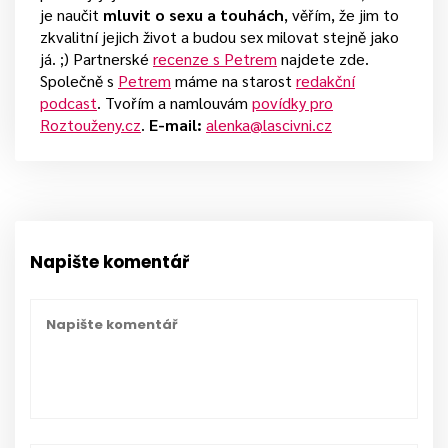
je naučit
mluvit o sexu a touhách
, věřím, že jim to
zkvalitní jejich život a budou sex milovat stejně jako
já. ;) Partnerské
recenze s Petrem
najdete zde.
Společně s
Petrem
máme na starost
redakční
podcast
. Tvořím a namlouvám
povídky pro
Roztouženy.cz
.
E-mail:
alenka@lascivni.cz
Napište komentář