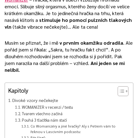
emocí. Slibuje silný orgasmus, kterého ženy docílí ve velice
krátkém okamžiku. Je to jedinečná hračka na trhu, která
nasává klitoris a
stimuluje ho pomocí pulzních tlakových
vln
(takže vibrace nečekejte)… Ale ta cena!
Musím se přiznat, že i mě
v prvním okamžiku odradila
. Ale
pořád jsem si říkala: „Sakra, tu hračku fakt chci!“. A po
dlouhém rozhodování jsem se rozhodla si ji pořídit. Pak
jsem narazila na další problém – vzhled.
Ani jeden se mi
nelíbil
.
Kapitoly
Divoké vzory nečekejte
WOMANIZER v recenzi / testu
Tvarem všechno začíná
Pouhá 3 tlačítka nám stačí
Co Womanizéry a jiné hračky? Aly s Petrem vám to
řeknou v Lascivním podcastu:
Pár čísel: