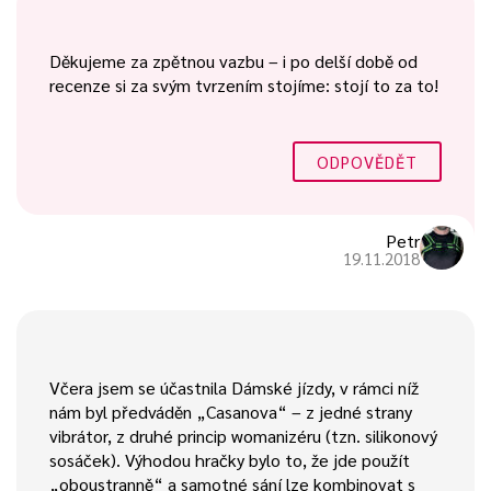
Děkujeme za zpětnou vazbu – i po delší době od
recenze si za svým tvrzením stojíme: stojí to za to!
ODPOVĚDĚT
Petr
19.11.2018
Včera jsem se účastnila Dámské jízdy, v rámci níž
nám byl předváděn „Casanova“ – z jedné strany
vibrátor, z druhé princip womanizéru (tzn. silikonový
sosáček). Výhodou hračky bylo to, že jde použít
„oboustranně“ a samotné sání lze kombinovat s