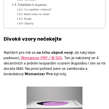
Zobáčkem k orgasmu
Co najdete v balení?
Malá rada na závěr
Klady
Zápory
Divoké vzory nečekejte
Naštěstí pro mě se
na trhu objevil nový
, do ruky lépe
padnoucí,
Womanizer PRP / W 500
. Ten je nabízený ve 4
decentních a jedním leopardím vzorem (kupodivu i ten se mi
docela líbil). Na první pohled jsem se zamilovala a
levandulový
Womanizer Pro
byl můj.