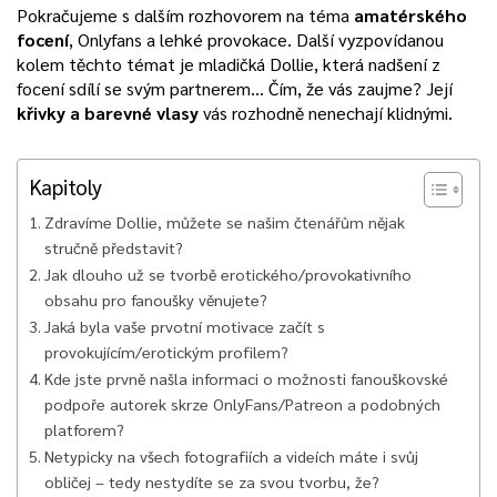
Pokračujeme s dalším rozhovorem na téma
amatérského
focení
, Onlyfans a lehké provokace. Další vyzpovídanou
kolem těchto témat je mladičká Dollie, která nadšení z
focení sdílí se svým partnerem… Čím, že vás zaujme? Její
křivky a barevné vlasy
vás rozhodně nenechají klidnými.
Kapitoly
Zdravíme Dollie, můžete se našim čtenářům nějak
stručně představit?
Jak dlouho už se tvorbě erotického/provokativního
obsahu pro fanoušky věnujete?
Jaká byla vaše prvotní motivace začít s
provokujícím/erotickým profilem?
Kde jste prvně našla informaci o možnosti fanouškovské
podpoře autorek skrze OnlyFans/Patreon a podobných
platforem?
Netypicky na všech fotografiích a videích máte i svůj
obličej – tedy nestydíte se za svou tvorbu, že?