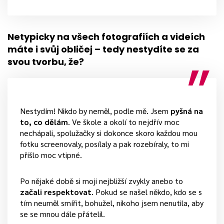
Netypicky na všech fotografiích a videích
máte i svůj obličej – tedy nestydíte se za
svou tvorbu, že?
Nestydím! Nikdo by neměl, podle mě. Jsem
pyšná na
to, co dělám
. Ve škole a okolí to nejdřív moc
nechápali, spolužačky si dokonce skoro každou mou
fotku screenovaly, posílaly a pak rozebíraly, to mi
přišlo moc vtipné.
Po nějaké době si moji nejbližší zvykly anebo to
začali respektovat
. Pokud se našel někdo, kdo se s
tím neuměl smířit, bohužel, nikoho jsem nenutila, aby
se se mnou dále přátelil.