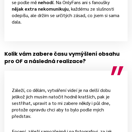
se podle mě
nehodí
. Na OnlyFans ani s fanoušky
nějak extra nekomunikuju
, každému ze slušnosti
odepíšu, ale držím se určitých zásad, co jsem si sama
dala.
Kolik vám zabere času vymýšlení obsahu
pro OF a následná realizace?
Záleží, co dělám, vytváření videí je na delší dobu
jelikož jich musím natočit hodně kratších, pak je
sestříhat, upravit a to mi zabere někdy i půl dne,
protože opravdu chci aby to bylo podle mých
představ.
Focení, záleží samozřejmě i na fotografovi, za jak