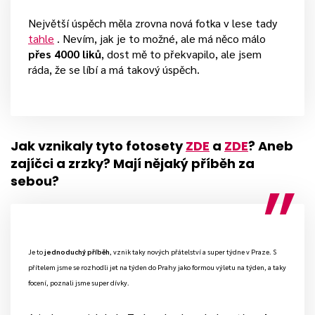
Největší úspěch měla zrovna nová fotka v lese tady
tahle
. Nevím, jak je to možné, ale má něco málo
přes 4000 liků
, dost mě to překvapilo, ale jsem
ráda, že se líbí a má takový úspěch.
Jak vznikaly tyto fotosety
ZDE
a
ZDE
? Aneb
zajíčci a zrzky? Mají nějaký příběh za
sebou?
Je to
jednoduchý příběh
, vznik taky nových přátelství a super týdne v Praze. S
přítelem jsme se rozhodli jet na týden do Prahy jako formou výletu na týden, a taky
focení, poznali jsme super dívky.