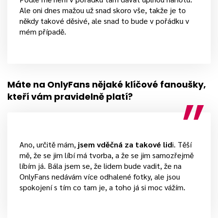
Ale oni dnes mažou už snad skoro vše, takže je to
někdy takové děsivé, ale snad to bude v pořádku v
mém případě.
Máte na OnlyFans nějaké klíčové fanoušky,
kteří vám pravidelně platí?
Ano, určitě mám,
jsem vděčná za takové lid
i. Těší
mě, že se jim líbí má tvorba, a že se jim samozřejmě
líbím já. Bála jsem se, že lidem bude vadit, že na
OnlyFans nedávám více odhalené fotky, ale jsou
spokojení s tím co tam je, a toho já si moc vážím.