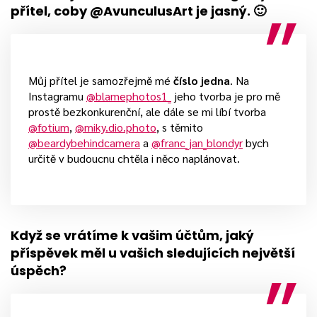
přítel, coby @AvunculusArt je jasný. 🙂
Můj přítel je samozřejmě mé
číslo jedna
. Na
Instagramu
@blamephotos1_
jeho tvorba je pro mě
prostě bezkonkurenční, ale dále se mi líbí tvorba
@fotium
,
@miky.dio.photo
, s těmito
@beardybehindcamera
a
@franc_jan_blondyr
bych
určitě v budoucnu chtěla i něco naplánovat.
Když se vrátíme k vašim účtům, jaký
příspěvek měl u vašich sledujících největší
úspěch?