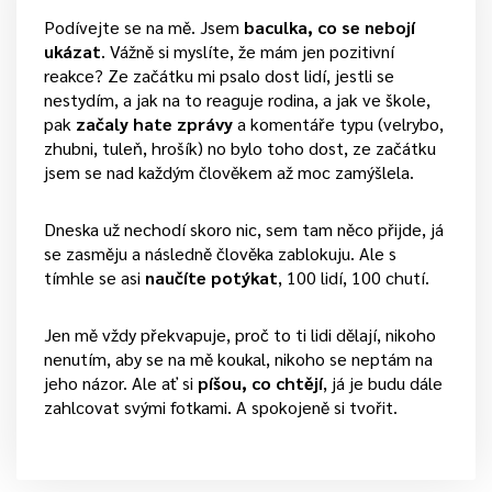
Podívejte se na mě. Jsem
baculka, co se nebojí
ukázat
. Vážně si myslíte, že mám jen pozitivní
reakce? Ze začátku mi psalo dost lidí, jestli se
nestydím, a jak na to reaguje rodina, a jak ve škole,
pak
začaly hate zprávy
a komentáře typu (velrybo,
zhubni, tuleň, hrošík) no bylo toho dost, ze začátku
jsem se nad každým člověkem až moc zamýšlela.
Dneska už nechodí skoro nic, sem tam něco přijde, já
se zasměju a následně člověka zablokuju. Ale s
tímhle se asi
naučíte potýkat
, 100 lidí, 100 chutí.
Jen mě vždy překvapuje, proč to ti lidi dělají, nikoho
nenutím, aby se na mě koukal, nikoho se neptám na
jeho názor. Ale ať si
píšou, co chtějí
, já je budu dále
zahlcovat svými fotkami. A spokojeně si tvořit.