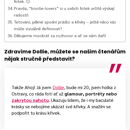
fotek. 🙂
Pravda, “bootie-lovers” si u vašich fotek určitě výskají
radostí!
Tetování, pěkné spodní prádlo a křivky – ještě něco vás
může vizuálně definovat?
Děkujeme mockrát za rozhovor a ať se vám daří!
Zdravíme Dollie, můžete se našim čtenářům
nějak stručně představit?
Takže Ahoj! Já jsem
Dollie
, bude mi 20, jsem holka z
Ostravy, co ráda fotí ať už
glamour, portréty nebo
zakrytou nahotu
. Ukazuju lidem, že i my baculaté
krásky se nebojíme ukázat své křivky. A snažím se
podpořit tu krásu křivek.