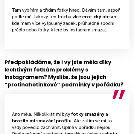
Tam vybírám a třídím fotky hned. Dávám tam, aspoň
podle mě, takový ten trochu
více erotický obsah
,
kde mám více vyšpulený zadek, průhledné spodní
prádlo nebo fotky, které by Instagram smazal.
Předpokládáme, že i vy jste měla díky
lechtivým fotkám problémy s
Instagramem? Myslíte, že jsou jejich
“protinahotinkové” podmínky v pořádku?
Ano měla. Několikrát mi byly f
otky smazány
a
hrozilo mi smazání profilu
. Ale zatím se mi to
vždy povedlo zachránit. Úplně v pořádku nejsou.
Podle mě není v pořádku tam dávat úplnou nahotu.