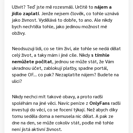
Uživit? Teď jste mě rozesmáli. Určitě to
nájem a
jídlo zaplatí
. Jenže nejsem člověk, co tohle uznává
jako živnost. Vydělává to dobře, to ano. Ale nikdy
bych nechtěla tohle, jako jedinou možnost mé
obživy.
Neodsuzuji lidi, co se tím živí, ale tohle se nedá dělat
celý život, a taky mám i jiné cíle. Nikdy
s tímhle
nemůžete počítat
, jednou se může stát, že Vám
ukradnou účet, zablokují platby, spadne portál,
spadne OF… co pak? Nezaplatíte nájem? Budete na
ulici?
Nikdy nechci mít takové obavy, a proto radši
spoléhám na jiné věci. Navíc peníze z
OnlyFans
radši
investuji do věcí, co se focení týkají. Než abych díky
tomu seděla doma a nemusela nic dělat. A pak ze
dne na den, se může cokoliv stát, podle mě tohle
není jistá aktivní živnost.