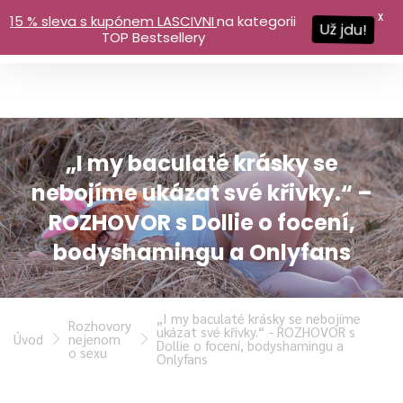
X
15 % sleva s kupónem LASCIVNI
na kategorii
Už jdu!
TOP Bestsellery
„I my baculaté krásky se
nebojíme ukázat své křivky.“ –
ROZHOVOR s Dollie o focení,
bodyshamingu a Onlyfans
„I my baculaté krásky se nebojíme
Rozhovory
ukázat své křivky.“ - ROZHOVOR s
Úvod
nejenom
Dollie o focení, bodyshamingu a
o sexu
Onlyfans