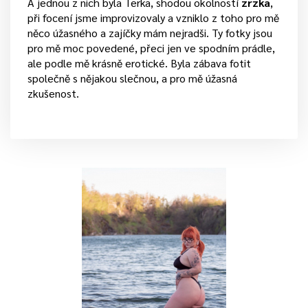
A jednou z nich byla Terka, shodou okolností
zrzka
,
při focení jsme improvizovaly a vzniklo z toho pro mě
něco úžasného a zajíčky mám nejradši. Ty fotky jsou
pro mě moc povedené, přeci jen ve spodním prádle,
ale podle mě krásně erotické. Byla zábava fotit
společně s nějakou slečnou, a pro mě úžasná
zkušenost.