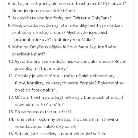
Je to jen náš pocit, ale nemáte trochu exotičtější původ?
Nebo jde jen o specifické líčení?
Jak vybíráte vhodné fotky pro Twitter a OnlyFans?
Předpokládáme, že i vy jste měla díky lechtivým fotkám
problémy s Instagramem? Myslíte, že jsou jejich
“protinahotinkové” podmínky v pořádku?
Máte na OnlyFans nějaké klíčové fanoušky, kteří vám
pravidelně platí?
Vytváříte pro své sledující nějaké speciální obsah? Různé
převleky, místa, pomůcky?
Cosplay je velké téma – máte nějaké oblíbené hry,
filmy, komiksy, ze kterých byste čerpala? Pokémoni se
z vašich fotek nabízí…
Můžete trochu poodkrýt některý z budoucích plánů, ať
navnadíte naše čtenáře?
Dá se touto aktivitou uživit?
To je velmi rozumný přístup, moc se s ním narovinu
nesetkáváme. Takže díky za něj!
Setkala jste se někdy s negativní reakcí vašich