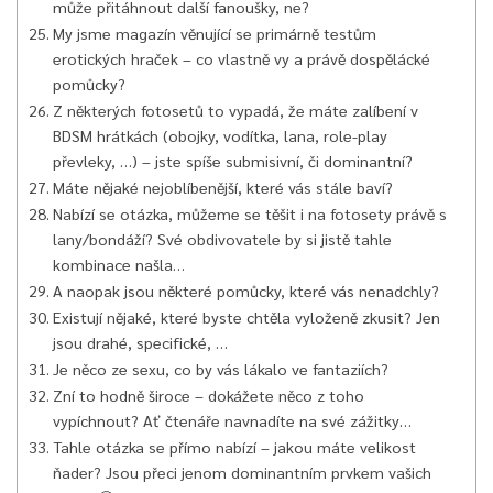
může přitáhnout další fanoušky, ne?
My jsme magazín věnující se primárně testům
erotických hraček – co vlastně vy a právě dospělácké
pomůcky?
Z některých fotosetů to vypadá, že máte zalíbení v
BDSM hrátkách (obojky, vodítka, lana, role-play
převleky, …) – jste spíše submisivní, či dominantní?
Máte nějaké nejoblíbenější, které vás stále baví?
Nabízí se otázka, můžeme se těšit i na fotosety právě s
lany/bondáží? Své obdivovatele by si jistě tahle
kombinace našla…
A naopak jsou některé pomůcky, které vás nenadchly?
Existují nějaké, které byste chtěla vyloženě zkusit? Jen
jsou drahé, specifické, …
Je něco ze sexu, co by vás lákalo ve fantaziích?
Zní to hodně široce – dokážete něco z toho
vypíchnout? Ať čtenáře navnadíte na své zážitky…
Tahle otázka se přímo nabízí – jakou máte velikost
ňader? Jsou přeci jenom dominantním prvkem vašich