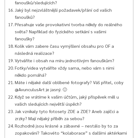
fanoušků/sledujících?
Jaký byl nejzvláštnější požadavek/přání od vašich
fanoušků?
Přesahuje vaše provokativní tvorba někdy do reálného
světa? Například do fyzického setkání s vašimi
fanoušky?
Kolik vám zabere času vymýšlení obsahu pro OF a
následná realizace?
Vytváříte i obsah na míru jednotlivým fanouškům?
Fotky/videa vytváříte vždy sama, nebo vám s nimi
někdo pomáhá?
Máte i nějaké další oblíbené fotografy? Váš přítel, coby
@AvunculusArt je jasný. 🙂
Když se vrátíme k vašim účtům, jaký příspěvek měl u
vašich sledujících největší úspěch?
Jak vznikaly tyto fotosety ZDE a ZDE? Aneb zajíčci a
zrzky? Mají nějaký příběh za sebou?
Rozhodně jsou krásné a zábavné – nestálo by to za
zopakování? Takovéto “kolaborace” s dalšími aktérkami