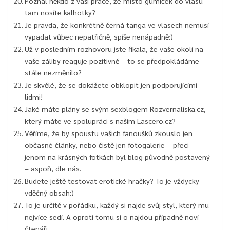
Poznal někdo z vaší práce, že místo gumiček do vlasů
tam nosíte kalhotky?
Je pravda, že konkrétně černá tanga ve vlasech nemusí
vypadat vůbec nepatřičně, spíše nenápadně:)
Už v posledním rozhovoru jste říkala, že vaše okolí na
vaše záliby reaguje pozitivně – to se předpokládáme
stále nezměnilo?
Je skvělé, že se dokážete obklopit jen podporujícími
lidmi!
Jaké máte plány se svým sexblogem Rozvernaliska.cz,
který máte ve spolupráci s naším Lascero.cz?
Věříme, že by spoustu vašich fanoušků zkouslo jen
občasné články, nebo čistě jen fotogalerie – přeci
jenom na krásných fotkách byl blog původně postavený
– aspoň, dle nás.
Budete ještě testovat erotické hračky? To je vždycky
vděčný obsah:)
To je určitě v pořádku, každý si najde svůj styl, který mu
nejvíce sedí. A oproti tomu si o najdou případně noví
čtenáři…