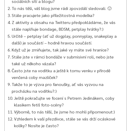
sociálních sítí a blogu?
To nás těší, váš blog jsme rádi zpovzdálí sledovali. 🙂
Stále pracujete jako příležitostná modelka?
Z aktivity a obsahu na Twitteru předpokládáme, že vás
stále naplňuje bondage, BDSM, petplay hrátky?:)
Určitě – petplay (ať už dogplay, ponnyplay, snakeplay a
další) je součástí – hodně hravou součástí.
Když už je zmiňujete, tak jaké vy máte své hranice?
Stále jste v rámci bondáže v submisivní roli, nebo jste
také už někoho vázala?
Často jste na vodítku a ještě k tomu venku v přírodě
venčená coby mazlíček?
Takže to je výzva pro fanoušky, ať vás vyzvou na
procházku na vodítku?:)
Ještě pokračujte ve focení s Petrem Jedinákem, coby
klasikem fetiš foto-scény?
Výborně, to nás těší, že jsme ho mohli připomenout:)
Vzhledem k vaší přezdívce, stále se vás drží ocáskové
kolíky? Nosíte je často?