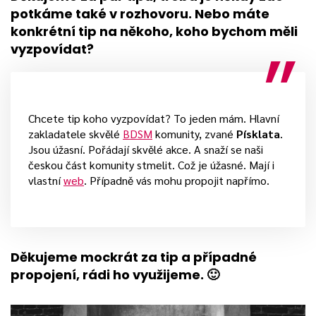
potkáme také v rozhovoru. Nebo máte
konkrétní tip na někoho, koho bychom měli
vyzpovídat?
Chcete tip koho vyzpovídat? To jeden mám. Hlavní
zakladatele skvělé
BDSM
komunity, zvané
Písklata
.
Jsou úžasní. Pořádají skvělé akce. A snaží se naši
českou část komunity stmelit. Což je úžasné. Mají i
vlastní
web
. Případně vás mohu propojit napřímo.
Děkujeme mockrát za tip a případné
propojení, rádi ho využijeme. 🙂