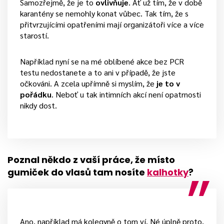
Samozřejmě, že je to
ovlivňuje
. Ať už tím, že v době
karantény se nemohly konat vůbec. Tak tím, že s
přitvrzujícími opatřeními mají organizátoři více a více
starostí.
Například nyní se na mé oblíbené akce bez PCR
testu nedostanete a to ani v případě, že jste
očkováni. A zcela upřímně si myslím, že
je to v
pořádku
. Neboť u tak intimních akcí není opatrnosti
nikdy dost.
Poznal někdo z vaší práce, že místo
gumiček do vlasů tam nosíte
kalhotky
?
Ano, například má kolegyně o tom ví. Né úplně proto,