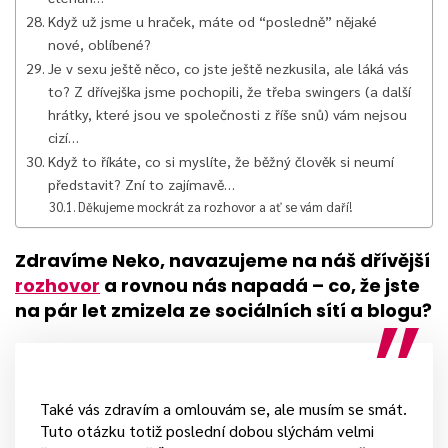
Když už jsme u hraček, máte od “posledně” nějaké
nové, oblíbené?
Je v sexu ještě něco, co jste ještě nezkusila, ale láká vás
to? Z dřívejška jsme pochopili, že třeba swingers (a další
hrátky, které jsou ve společnosti z říše snů) vám nejsou
cizí…
Když to říkáte, co si myslíte, že běžný člověk si neumí
představit? Zní to zajímavě…
Děkujeme mockrát za rozhovor a ať se vám daří!
Zdravíme Neko, navazujeme na náš dřívější
rozhovor
a rovnou nás napadá – co, že jste
na pár let zmizela ze sociálních sítí a blogu?
Také vás zdravím a omlouvám se, ale musím se smát.
Tuto otázku totiž poslední dobou slýchám velmi