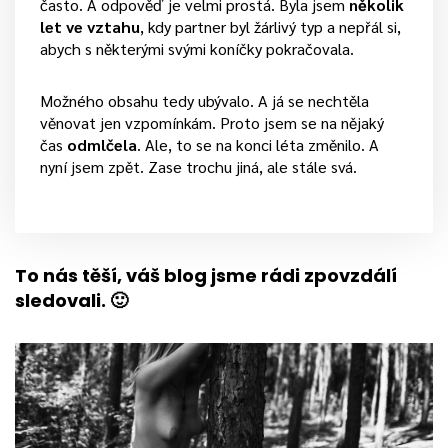
často. A odpověď je velmi prostá. Byla jsem
několik
let ve vztahu
, kdy partner byl žárlivý typ a nepřál si,
abych s některými svými koníčky pokračovala.
Možného obsahu tedy ubývalo. A já se nechtěla
věnovat jen vzpomínkám. Proto jsem se na nějaký
čas
odmlčela
. Ale, to se na konci léta změnilo. A
nyní jsem zpět. Zase trochu jiná, ale stále svá.
To nás těší, váš blog jsme rádi zpovzdálí
sledovali. 🙂