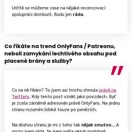
Určitě se můžeme zase na nějaké recenzovací
spolupráci domluvit. Budu jen
ráda
.
Co říkáte na trend OnlyFans / Patreonu,
neboli zamykání lechtivého obsahu pod
placené brány a služby?
Co na ně říkám? To jsem asi trochu shrnula
právě na
Twitteru
. Kdy tento post vznikl jako povzdech. Byť
je zcela záměrně adresován právě OnlyFans. Na jednu
stranu rozumím lidské touze po penězích.
Na druhou stranu je mi z toho tak
nějak smutno
… A
proto jsem ráda, že jsem našla okruh podobně