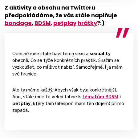
Z aktivity a obsahu na Twitteru
předpokládáme, že vás stále naplňuje
bondage
,
BDSM
,
petplay
hrátky
?:)
Obecně mne stále baví téma sexu a
sexuality
obecně. Co se týče konkrétních praktik. Snažím se
vyzkoušet, co mi život nabízí. Samozřejmě, i já mám
své hranice.
Ale ty máme každý. Abych však byla konkrétnější.
Ano, stále mne to velmi táhne
k
tématům BDSM
i
petplay
, který tam (alespoň mám ten dojem) přímo
zapadá.