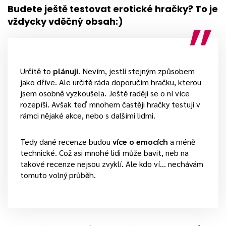
Budete ještě testovat erotické hračky? To je
vždycky vděčný obsah:)
Určitě to
plánuji
. Nevím, jestli stejným způsobem
jako dříve. Ale určitě ráda doporučím hračku, kterou
jsem osobně vyzkoušela. Ještě raději se o ní více
rozepíši. Avšak teď mnohem častěji hračky testuji v
rámci nějaké akce, nebo s dalšími lidmi.
Tedy dané recenze budou
více o emocích
a méně
technické. Což asi mnohé lidi může bavit, neb na
takové recenze nejsou zvyklí. Ale kdo ví… nechávám
tomuto volný průběh.