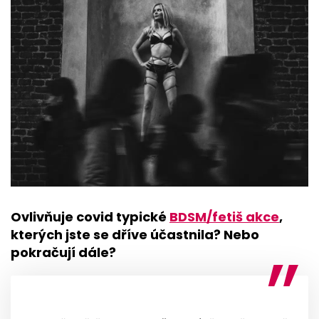
Ovlivňuje covid typické
BDSM/fetiš akce
,
kterých jste se dříve účastnila? Nebo
pokračují dále?