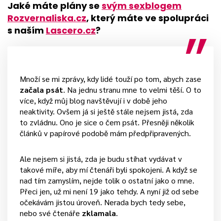
Jaké máte plány se
svým sexblogem
Rozvernaliska.cz
, který máte ve spolupráci
s naším
Lascero.cz
?
Množí se mi zprávy, kdy lidé touží po tom, abych zase
začala psát
. Na jednu stranu mne to velmi těší. O to
více, když můj blog navštěvují i v době jeho
neaktivity. Ovšem já si ještě stále nejsem jistá, zda
to zvládnu. Ono je sice o čem psát. Přesněji několik
článků v papírové podobě mám předpřipravených.
Ale nejsem si jistá, zda je budu stíhat vydávat v
takové míře, aby mí čtenáři byli spokojeni. A když se
nad tím zamyslím, nejde tolik o ostatní jako o mne.
Přeci jen, už mi není 19 jako tehdy. A nyní již od sebe
očekávám jistou úroveň. Nerada bych tedy sebe,
nebo své čtenáře
zklamala
.