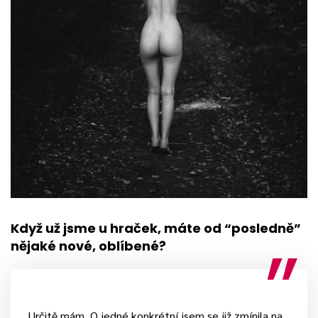
Když už jsme u hraček, máte od “posledně”
nějaké nové, oblíbené?
Určitě mám. O jedné konkrétní jsem se již zmínila na