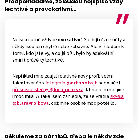
Předpokládáme, že budou nejspíše vždy
lechtivé a provokativní…
Nejsou nutně vždy
provokativní
. Sleduji různé účty a
někdy jsou jen chytré nebo zábavné. Ale vzhledem k
tomu, kdo jste vy, a co já píši, bylo by adekvátní
zmínit právě ty lechtivé.
Například mne zaujal relativně nový profil velmi
talentovaného
fotografa
@artphoto_t
nebo účet
překrásné slečny
@luca_prazska
, která je mimo jiné
i moc milá. A také jsem zahlédla, že se vrátila
skvělá
@klaravrbikova
, což mne osobně moc potěšilo.
Děkujeme za pár tipů, třeba je někdy zde