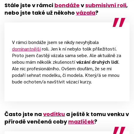
Stále jste v rámci
bondáže
v
submisivní roli
,
nebo jste také už někoho
vázala
?
V rámci bondáže jsem se nikdy nevyhýbala
dominantnější
roli. Jen k ní nebylo tolik příležitostí.
Proto jsem častěji vázala sama sebe. Ale aktuálně za
sebou mám několik zkušeností
vázání druhých lidí
.
Ale nic profesionálního. Ovšem doufám, že se mi
podaří sehnat modelku, či modela. Který/á se mnou
bude ochoten/a navštívit vázací kurzy.
Často jste na
vodítku
a ještě k tomu venku v
přírodě venčená coby
mazlíček
?