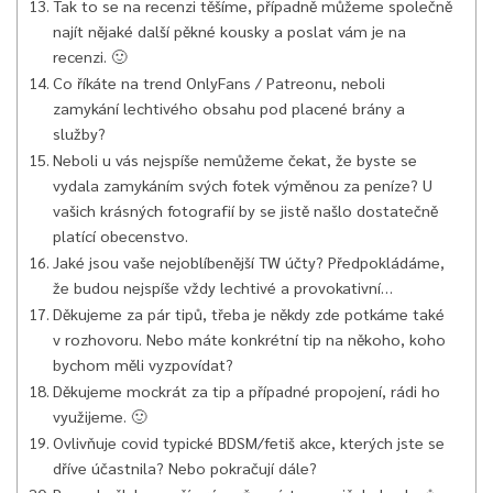
Tak to se na recenzi těšíme, případně můžeme společně
najít nějaké další pěkné kousky a poslat vám je na
recenzi. 🙂
Co říkáte na trend OnlyFans / Patreonu, neboli
zamykání lechtivého obsahu pod placené brány a
služby?
Neboli u vás nejspíše nemůžeme čekat, že byste se
vydala zamykáním svých fotek výměnou za peníze? U
vašich krásných fotografií by se jistě našlo dostatečně
platící obecenstvo.
Jaké jsou vaše nejoblíbenější TW účty? Předpokládáme,
že budou nejspíše vždy lechtivé a provokativní…
Děkujeme za pár tipů, třeba je někdy zde potkáme také
v rozhovoru. Nebo máte konkrétní tip na někoho, koho
bychom měli vyzpovídat?
Děkujeme mockrát za tip a případné propojení, rádi ho
využijeme. 🙂
Ovlivňuje covid typické BDSM/fetiš akce, kterých jste se
dříve účastnila? Nebo pokračují dále?