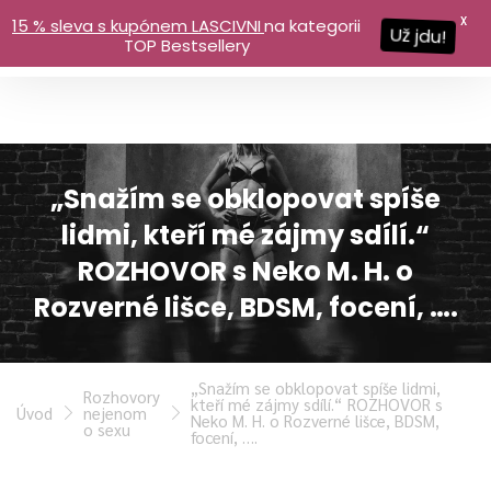
X
15 % sleva s kupónem LASCIVNI
na kategorii
Už jdu!
TOP Bestsellery
„Snažím se obklopovat spíše
lidmi, kteří mé zájmy sdílí.“
ROZHOVOR s Neko M. H. o
Rozverné lišce, BDSM, focení, ….
„Snažím se obklopovat spíše lidmi,
Rozhovory
kteří mé zájmy sdílí.“ ROZHOVOR s
Úvod
nejenom
Neko M. H. o Rozverné lišce, BDSM,
o sexu
focení, ….