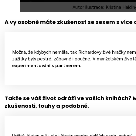
Autor ilustrace: Kristina Haidi
A vy osobně máte zkušenost se sexem s více 
Možná, že kdybych neměla, tak Richardovy živé hračky nem
zážitky byly pestré, zábavné i poučné. V manželském živo
experimentování s partnerem
.
Takže se váš život odráží ve vašich knihách? 
zkušenosti, touhy a podobně.
Určitě. Nejen můj, ale i životy mnoha dalších osob, neboť 