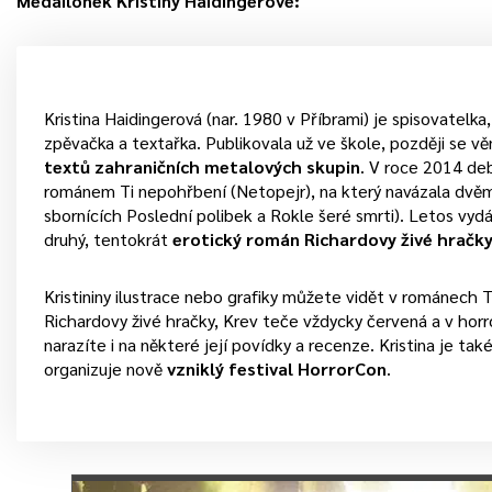
Medailonek Kristiny Haidingerové:
Kristina Haidingerová (nar. 1980 v Příbrami) je spisovatelka, 
zpěvačka a textařka. Publikovala už ve škole, později se 
textů zahraničních metalových skupin
. V roce 2014 deb
románem Ti nepohřbení (Netopejr), na který navázala dvěm
sbornících Poslední polibek a Rokle šeré smrti). Letos vydá
druhý, tentokrát
erotický román Richardovy živé hračk
Kristininy ilustrace nebo grafiky můžete vidět v románech 
Richardovy živé hračky, Krev teče vždycky červená a v hor
narazíte i na některé její povídky a recenze. Kristina je ta
organizuje nově
vzniklý festival HorrorCon
.