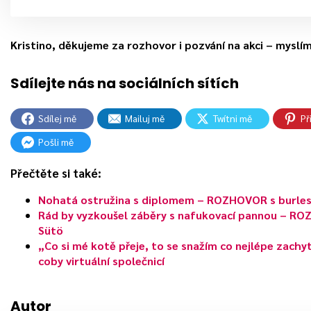
Kristino, děkujeme za rozhovor i pozvání na akci – myslí
Sdílej mě
Mailuj mě
Twítni mě
Př
Pošli mě
Přečtěte si také:
Nohatá ostružina s diplomem – ROZHOVOR s burles
Rád by vyzkoušel záběry s nafukovací pannou – R
Sütö
„Co si mé kotě přeje, to se snažím co nejlépe zach
coby virtuální společnicí
Autor