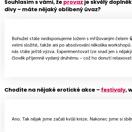
Souhlasím s vámi, že
provaz
je skvělý doplněk
divy – máte nějaký oblíbený úvaz?
Bohužel stále nedisponujeme ložem s mřížovaným čelem 
velmi složité, takže ani po absolvování několika workshopů
nás stále ještě výzva. Experimentovat lze snad jen s něja
člověk příjemně vydaný druhému – což ho donutí relaxovat 
Chodíte na nějaké erotické akce –
festivaly
, 
Ano. Tak nějak jsme začali kvůli knize. Nakonec jsme si sběr 