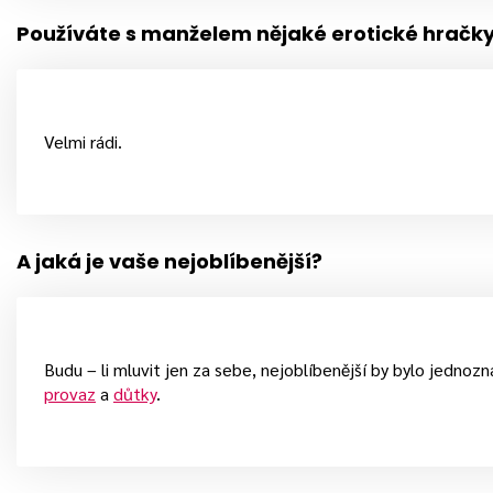
Používáte s manželem nějaké erotické hračk
Velmi rádi.
A jaká je vaše nejoblíbenější?
Budu – li mluvit jen za sebe, nejoblíbenější by bylo jednoz
provaz
a
důtky
.