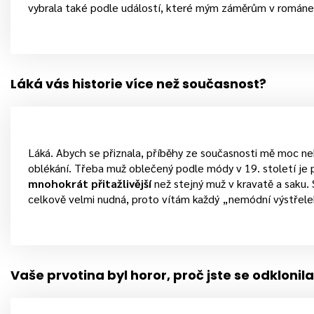
vybrala také podle událostí, které mým záměrům v románec
Láká vás historie více než současnost?
Láká. Abych se přiznala, příběhy ze současnosti mě moc neba
oblékání. Třeba muž oblečený podle módy v 19. století je
mnohokrát přitažlivější
než stejný muž v kravatě a saku.
celkově velmi nudná, proto vítám každý „nemódní výstřele
Vaše prvotina byl horor, proč jste se odklonil