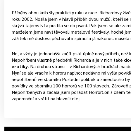
Příběhy obou knih šly prakticky ruku v ruce. Richardovy živé
roku 2002. Nosila jsem v hlavě příběh dvou mužů, kteří se mi
skrývá tajemství a pustila se do psaní. Pak jsem se ale zami
manželem jsme navštěvovali metalové festivaly, hodně jsme
zážitek mě doslova pěchoval inspirací a já nakonec musela 
No, a vždy je jednodušší začít psát úplně nový příběh, než k
Nepohřbení vlastně předběhli Richarda a je v nich také
doc
erotiky
. Na druhou stranu – v Richardových hračkách naj
Nyní se ale vracím k hororu naplno; nedávno mi vyšla povíd
nepohřbení) ve sborníku Poslední polibek a zanedlouho by m
povídky ve sborníku 100 horrorů ve 100 slovech. Zároveň p
Nepohřbených a začala jsem pořádat HorrorCon s cílem ten
zapomnění a vrátit na hlavní kolej.