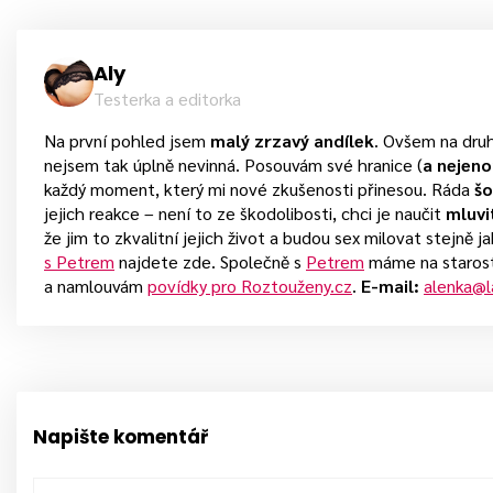
Aly
Testerka a editorka
Na první pohled jsem
malý zrzavý andílek
. Ovšem na druh
nejsem tak úplně nevinná. Posouvám své hranice (
a nejeno
každý moment, který mi nové zkušenosti přinesou. Ráda
šo
jejich reakce – není to ze škodolibosti, chci je naučit
mluvi
že jim to zkvalitní jejich život a budou sex milovat stejně j
s Petrem
najdete zde. Společně s
Petrem
máme na staros
a namlouvám
povídky pro Roztouženy.cz
.
E-mail:
alenka@la
Napište komentář