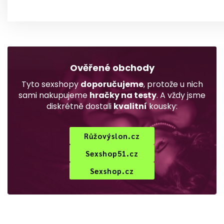
Ověřené obchody
Tyto sexshopy
doporučujeme
, protože u nich
sami nakupujeme
hračky na testy
. A vždy jsme
diskrétně dostali
kvalitní
kousky:
Růžovýslon.cz
Sexshop51.cz
Sexshop.cz