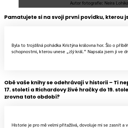
Autor fotografie: Neira Lohi
Pamatujete si na svoji první povídku, kterou 
Byla to trojdílná pohádka Kristýna královna hor. Šlo o příb
schopnostmi, kterou unese „zlý král.“ Napsala jsem ji ve dr
Obě vaše knihy se odehrávají v historii – Ti n
17. století a Richardovy živé hračky
do 19. stole
zrovna tato období?
Historie je pro mě velmi přitažlivá, dovoluje mi se zasnít a