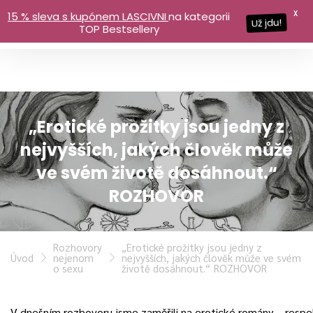
X
15 % sleva s kupónem LASCIVNI
na kategorii
Už jdu!
TOP Bestsellery
„Erotické prožitky jsou jedny z
nejvyšších, jakých člověk může
ve svém životě dosáhnout.“
ROZHOVOR
Rozhovory
„Erotické prožitky jsou jedny z
Úvod
nejenom
nejvyšších, jakých člověk může ve svém
o sexu
životě dosáhnout.“ ROZHOVOR
V dnešním rozhovoru jsme zaměřili na erotické romány – respek