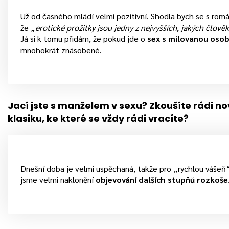
Už od časného mládí velmi pozitivní. Shodla bych se s rom
že
„erotické prožitky jsou jedny z nejvyšších, jakých člov
Já si k tomu přidám, že pokud jde o
sex s milovanou oso
mnohokrát znásobené.
Jací jste s manželem v sexu? Zkoušíte rádi no
klasiku, ke které se vždy rádi vracíte?
Dnešní doba je velmi uspěchaná, takže pro „rychlou vášeň“
jsme velmi naklonění
objevování dalších stupňů rozkoše