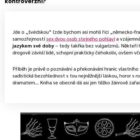
kontroverzní?
Jde o „švédskou“ (zde bychom asi mohli říci „německo-fran
samozřejmostí
sex dvou osob stejného pohlaví
a vzájemná 
jazykem své doby
– tedy takřka bez vulgarizmů. Někteří h
drogově závislí lidé, schopní prakticky čehokoliv, ovšem vč
Příběh je právě o poznávání a překonáváni hranic vlastního 
sadistická bezohlednost s tou nejněžnější láskou, horor s 
dramatem… Kniha se obecně dá asi jen těžko žánrově zařad