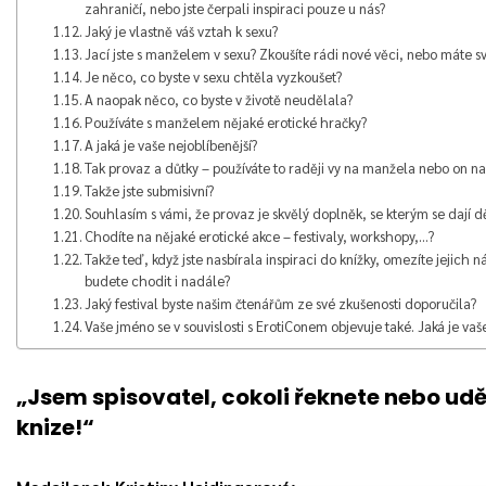
zahraničí, nebo jste čerpali inspiraci pouze u nás?
Jaký je vlastně váš vztah k sexu?
Jací jste s manželem v sexu? Zkoušíte rádi nové věci, nebo máte svo
Je něco, co byste v sexu chtěla vyzkoušet?
A naopak něco, co byste v životě neudělala?
Používáte s manželem nějaké erotické hračky?
A jaká je vaše nejoblíbenější?
Tak provaz a důtky – používáte to raději vy na manžela nebo on na
Takže jste submisivní?
Souhlasím s vámi, že provaz je skvělý doplněk, se kterým se dají d
Chodíte na nějaké erotické akce – festivaly, workshopy,…?
Takže teď, když jste nasbírala inspiraci do knížky, omezíte jejich n
budete chodit i nadále?
Jaký festival byste našim čtenářům ze své zkušenosti doporučila?
Vaše jméno se v souvislosti s ErotiConem objevuje také. Jaká je vaše
„Jsem spisovatel, cokoli řeknete nebo udě
knize!“