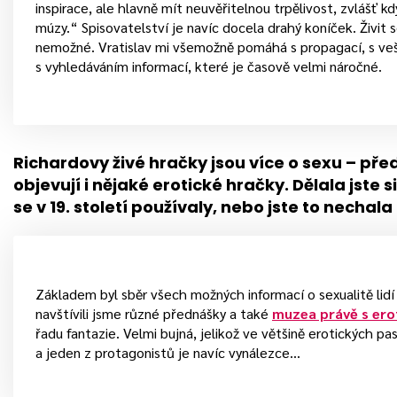
inspirace, ale hlavně mít neuvěřitelnou trpělivost, zvlášť 
múzy.“ Spisovatelství je navíc docela drahý koníček. Živit s
nemožné. Vratislav mi všemožně pomáhá s propagací, s ve
s vyhledáváním informací, které je časově velmi náročné.
Richardovy živé hračky jsou více o sexu – pře
objevují i nějaké erotické hračky. Dělala jste s
se v 19. století používaly, nebo jste to nechala
Základem byl sběr všech možných informací o sexualitě lidí 
navštívili jsme různé přednášky a také
muzea právě s er
řadu fantazie. Velmi bujná, jelikož ve většině erotických pa
a jeden z protagonistů je navíc vynálezce…