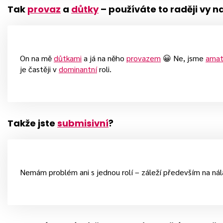
Tak
provaz
a
důtky
– používáte to raději vy 
On na mě
důtkami
a já na něho
provazem
😀 Ne, jsme
amat
je častěji v
dominantní
roli.
Takže jste
submisivní
?
Nemám problém ani s jednou rolí – záleží především na nála