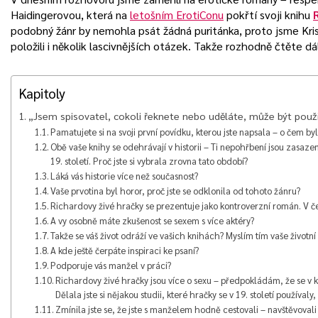
Haidingerovou, která na
letošním ErotiConu
pokřtí svoji knihu
podobný žánr by nemohla psát žádná puritánka, proto jsme Kris
položili i několik lascivnějších otázek. Takže rozhodně čtěte dá
Kapitoly
„Jsem spisovatel, cokoli řeknete nebo uděláte, může být použi
Pamatujete si na svoji první povídku, kterou jste napsala – o čem by
Obě vaše knihy se odehrávají v historii – Ti nepohřbení jsou zasazen
19. století. Proč jste si vybrala zrovna tato období?
Láká vás historie více než současnost?
Vaše prvotina byl horor, proč jste se odklonila od tohoto žánru?
Richardovy živé hračky se prezentuje jako kontroverzní román. V č
A vy osobně máte zkušenost se sexem s více aktéry?
Takže se váš život odráží ve vašich knihách? Myslím tím vaše životn
A kde ještě čerpáte inspiraci ke psaní?
Podporuje vás manžel v práci?
Richardovy živé hračky jsou více o sexu – předpokládám, že se v kn
Dělala jste si nějakou studii, které hračky se v 19. století používaly
Zmínila jste se, že jste s manželem hodně cestovali – navštěvoval