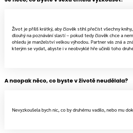
Život je příliš krátký, aby člověk stihl přečíst všechny knih
dlouhý na poznávání slastí – pokud tedy člověk chce a n
ohledu je manželství velkou výhodou. Partner vás zná a znát
kterým se vydat, abyste i v neobvyklé hře učinili toho dru
A naopak něco, co byste v životě neudělala?
Nevyzkoušela bych nic, co by druhému vadilo, nebo mu doko