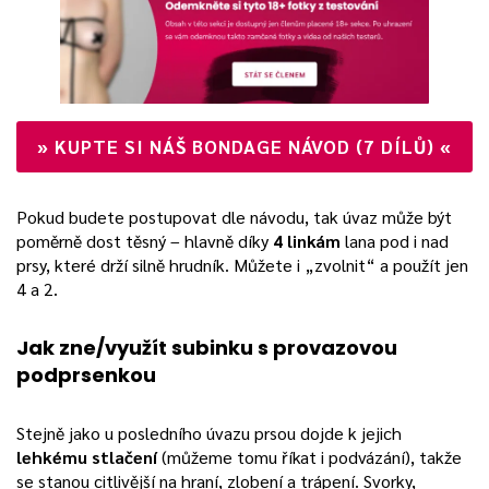
»
KUPTE SI NÁŠ BONDAGE NÁVOD (7 DÍLŮ)
«
Pokud budete postupovat dle návodu, tak úvaz může být
poměrně dost těsný – hlavně díky
4 linkám
lana pod i nad
prsy, které drží silně hrudník. Můžete i „zvolnit“ a použít jen
4 a 2.
Jak zne/využít subinku s provazovou
podprsenkou
Stejně jako u posledního úvazu prsou dojde k jejich
lehkému stlačení
(můžeme tomu říkat i podvázání), takže
se stanou citlivější na hraní, zlobení a trápení. Svorky,