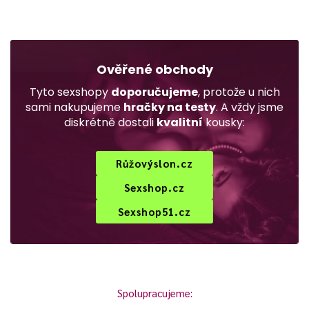
Ověřené obchody
Tyto sexshopy
doporučujeme
, protože u nich
sami nakupujeme
hračky na testy
. A vždy jsme
diskrétně dostali
kvalitní
kousky:
Růžovýslon.cz
Sexshop.cz
Sexshop51.cz
Spolupracujeme: