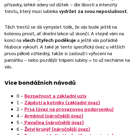
přísavky, lehké údery od důtek – dle libosti a intenzity
trestu, který musí subinka
vydržet za svou neposlušnost
.
Těch trestů se dá vymyslet tolik, že vás bude ještě na
kolenou prosit, ať dnešní lekce už skončí. A stejně vám na
konci na
všech čtyřech poděkuje
a ještě vás pořádně
hluboce vykouří. A také je tento specifický úvaz u větších
prsou pěkně vzhledný, takže si zaslouží i vyfocení na
památku – nebo pozdější trápení subiny = to už necháme na
vás.
Více bondážních návodů
0 –
Bezpečnost a základní uzly
1 –
Zápěstí a kotníky (základní úvaz)
2 –
Prsa (úvaz na provazovou podprsenku)
4 –
Armbind (náročnější úvaz)
5 –
Pavučina (náročnější úvaz)
6 –
Želví krunýř (náročnější úvaz)