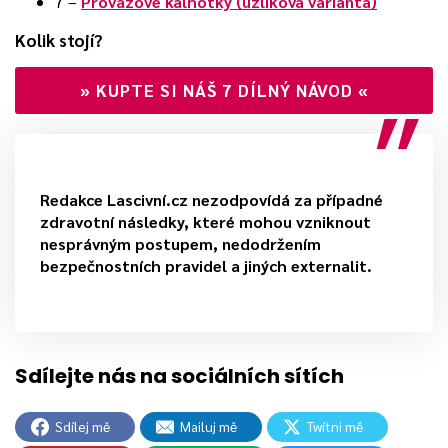
7 –
Provazové kalhotky (uzlíková varianta)
Kolik stojí?
»
KUPTE SI NÁŠ 7 DÍLNÝ NÁVOD
«
Redakce Lascivní.cz nezodpovídá za případné
zdravotní následky, které mohou vzniknout
nesprávným postupem, nedodržením
bezpečnostních pravidel a jiných externalit.
Sdílej mě
Mailuj mě
Twítni mě