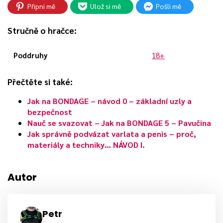
Připni mě
Ulož si mě
Pošli mě
Stručně o hračce:
Poddruhy
18+
Přečtěte si také:
Jak na BONDAGE – návod 0 – základní uzly a
bezpečnost
Nauč se svazovat – Jak na BONDAGE 5 – Pavučina
Jak správně podvázat varlata a penis – proč,
materiály a techniky… NÁVOD I.
Autor
Petr