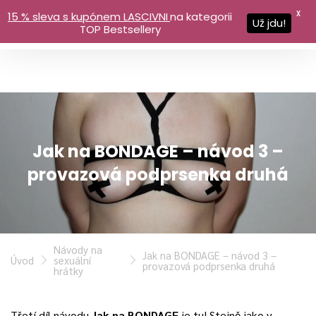
X
15 % sleva s kupónem LASCIVNI
na kategorii
Už jdu!
TOP Bestsellery
Jak na BONDAGE – návod 3 –
provazová podprsenka druhá
Návody na
Jak na BONDAGE – návod 3 –
Úvod
sexuální
provazová podprsenka druhá
hrátky
Třetí díl návodu
Jak na BONDAGE
je tu! Stejně jako v