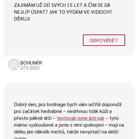
ZAJIMÁM UŽ OD SVÝCH 15 LET A ČÍM SE DÁ
NEJLÍP ÚSPAT? JAK TO VYDÁM VE VIDEICH?
DĚKUJI
ODPOVĚDĚT
BOHUMÍR
27.5.2022
Dobrý den, pro bodnage bych vám určitě doporučil
pro začátek hedvábné – nedrhnou tolik kůži a
přesto pěkně drží –
testovali jsme jich pár
– tyto
máme vyzkoušené a jsme s nimi spokojeni – mají na
délku jen několik metrů, takže nevystačí na delší
úvazy.