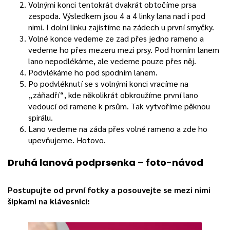
Volnými konci tentokrát dvakrát obtočíme prsa
zespoda. Výsledkem jsou 4 a 4 linky lana nad i pod
nimi. I dolní linku zajistíme na zádech u první smyčky.
Volné konce vedeme ze zad přes jedno rameno a
vedeme ho přes mezeru mezi prsy. Pod horním lanem
lano nepodlékáme, ale vedeme pouze přes něj.
Podvlékáme ho pod spodním lanem.
Po podvléknutí se s volnými konci vracíme na
„záňadří“, kde několikrát obkroužíme první lano
vedoucí od ramene k prsům. Tak vytvoříme pěknou
spirálu.
Lano vedeme na záda přes volné rameno a zde ho
upevňujeme. Hotovo.
Druhá lanová podprsenka – foto-návod
Postupujte od první fotky a posouvejte se mezi nimi
šipkami na klávesnici: