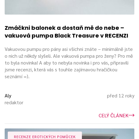
vždycky shodneme. Díky různým náladám „musíme“
střídat i praktiky, a to je právě věc, která mě na sexu
nejvíc baví – ta pestrost. Neomezovat se na známé
a zajeté věci, ale vnímat svoje chutě a dat jim
Zmáčkni balonek a dostaň mě do nebe –
prostor... To je pak úplně jiný zážitek. :D
vakuová pumpa Black Treasure v RECENZI
Představení našeho podcastu:
Vakuovou pumpu pro pány asi všichni znáte – minimálně jste
o nich už někdy slyšeli. Ale vakuová pumpa pro ženy? Pro mě
to byla novinka! A aby to nebyla novinka i pro vás, připravili
jsme recenzi, která vás s touhle zajímavou hračičkou
seznámí =).
Aly
před 12 roky
redaktor
CELÝ ČLÁNEK
RECENZE EROTICKÝCH POMŮCEK