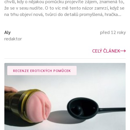
chvíli, kdy o nějakou pomůcku projevíte zájem, znamená to,
Neoblíbené hračky:
že se v sexu nudíte. O to víc mě tento názor zamrzí, když se
na trhu objeví nová, tvůrci do detailů promyšlená, hračka...
Nemusím vibrátory (i když některé jsou fajn) a
vyloženě nesnáším
dilda
... asi začnu zcitlivovat svoji
vagínu, třeba pak zěním názor :)
Aly
před 12 roky
redaktor
Oblíbené erotické pomůcky:
CELÝ ČLÁNEK
Asi jsem divná, ale nemám žádnou nejoblíbenější
hračku nebo pomůcku. Když mám náladu, sáhnu do
RECENZE EROTICKÝCH POMŮCEK
šuplíku pro
lano
nebo
bičík
(nebo nechám partnera,
aby pro to sáhl on). Ale mívám i náladu na romantiku
s
masážní svíčkou
. Mám prostě hromadu
(momentálně) oblíbených hraček... a v jeho čele –
zatím pořád – je
Womanizer
, ten mě potěší vždycky.
:D
A nemám ani nejoblíbenější praktiku – s partnerem
děláme to, na co mám já nebo on chuť... naštěstí se