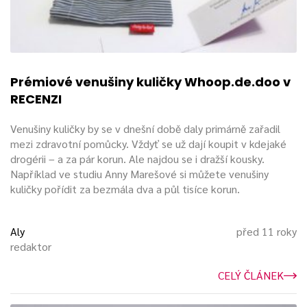
Co preferuji za praktiky:
Jsem klitoriálně vzrušivá. To znamená, že mě spíš
uspokojí hračka, která dráždí klitoris. To neznamená,
že mě vibrátor (a jemu podobné hračky neuspokojí)
Prémiové venušiny kuličky Whoop.de.doo v
neuspokojí. Má to jenom těžší :)
RECENZI
Lepší orgasmus zažívám ve chvíli, kdy mě dráždí
Venušiny kuličky by se v dnešní době daly primárně zařadil
přítel. Jeho prsty jsou prostě kouzelné a i hračky umí
mezi zdravotní pomůcky. Vždyť se už dají koupit v kdejaké
na mně použít lépe, než to dělám já. Asi se ho budu
drogérii – a za pár korun. Ale najdou se i dražší kousky.
muset držet :D
Například ve studiu Anny Marešové si můžete venušiny
kuličky pořídit za bezmála dva a půl tisíce korun.
Nejlepší orgasmus:
Aly
před 11 roky
Nejlepší orgasmus jsem zažila
s We-vibe 4
– s
redaktor
partnerem jsme se dostali z „koníčka“ do „lotosu“ a
prožitek v této poloze byl tak intenzivní, že jsem
CELÝ ČLÁNEK
málem omdlela. Ovšem jak to prožíval on, nevím :D