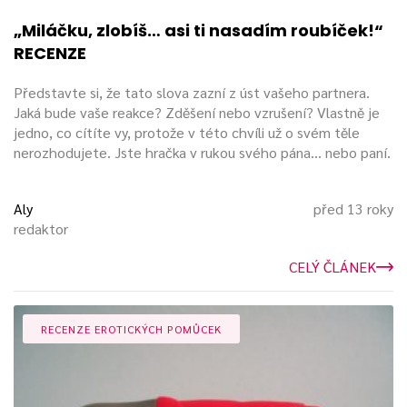
„Miláčku, zlobíš… asi ti nasadím roubíček!“
RECENZE
Představte si, že tato slova zazní z úst vašeho partnera.
Jaká bude vaše reakce? Zděšení nebo vzrušení? Vlastně je
jedno, co cítíte vy, protože v této chvíli už o svém těle
nerozhodujete. Jste hračka v rukou svého pána… nebo paní.
Aly
před 13 roky
redaktor
CELÝ ČLÁNEK
RECENZE EROTICKÝCH POMŮCEK