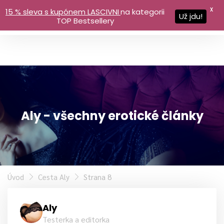
X
15 % sleva s kupónem LASCIVNI
na kategorii
Už jdu!
TOP Bestsellery
Aly - všechny erotické články
Úvod
Cesta Aly
Strana 8
Aly
Testerka a editorka