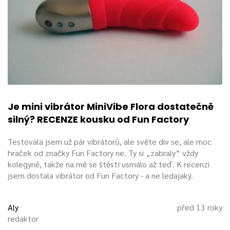
Je mini vibrátor MiniVibe Flora dostatečně
silný? RECENZE kousku od Fun Factory
Testovala jsem už pár vibrátorů, ale světe div se, ale moc
hraček od značky Fun Factory ne. Ty si „zabraly“ vždy
kolegyně, takže na mě se štěstí usmálo až teď. K recenzi
jsem dostala vibrátor od Fun Factory - a ne ledajaký.
Aly
před 13 roky
redaktor