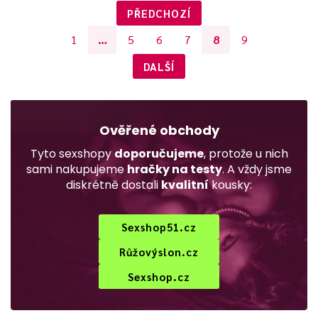
PŘEDCHOZÍ
1
…
5
6
7
8
9
DALŠÍ
Ověřené obchody
Tyto sexshopy
doporučujeme
, protože u nich
sami nakupujeme
hračky na testy
. A vždy jsme
diskrétně dostali
kvalitní
kousky:
Sexshop51.cz
Růžovýslon.cz
Sexshop.cz