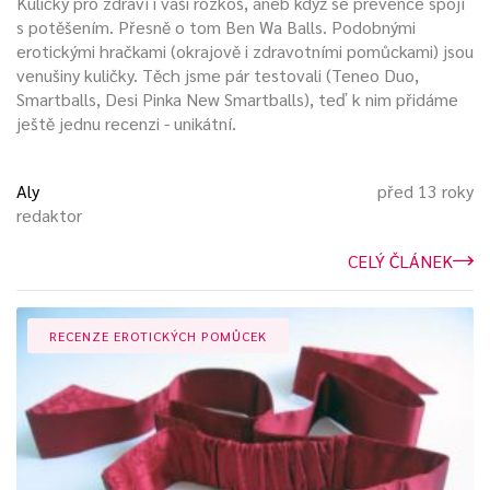
Kuličky pro zdraví i vaši rozkoš, aneb když se prevence spojí
s potěšením. Přesně o tom Ben Wa Balls. Podobnými
erotickými hračkami (okrajově i zdravotními pomůckami) jsou
venušiny kuličky. Těch jsme pár testovali (Teneo Duo,
Smartballs, Desi Pinka New Smartballs), teď k nim přidáme
ještě jednu recenzi - unikátní.
Aly
před 13 roky
redaktor
CELÝ ČLÁNEK
RECENZE EROTICKÝCH POMŮCEK