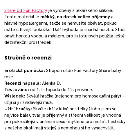
Share od Fun Factory
je vyrobený z lékařského silikonu.
Tento materiál je
měkký, na dotek velice příjemný
a
hlavně hypoalergenní, takže se nemusíte obávat, pokud
máte citlivější pokožku. Další výhoda je snadná údržba. Stačí
omýt horkou vodou a mýdlem, pro jistotu bych použila ještě
dezinfekční prostředek.
Stručně o recenzi
Erotická pomůcka:
Strapon dildo Fun Factory Share baby
rose
Recenzi napsala:
Alenka D.
Testováno:
od 1. listopadu do
12. prosince
.
Výsledek:
Skvělá hračka (nejenom pro homosexuální páry) –
užijí si ji i zvídavější muži.
Užití hračky:
Skvěle drží v klíně nositelky (toho jsem se
nejvíce bála), tvar je příjemný a střední velikost je vhodná
pro pokročilejší v análním sexu (myšleno pro muže). Lesbičky
z našeho okolí mají stejný a nemohou si ho vynachválit.