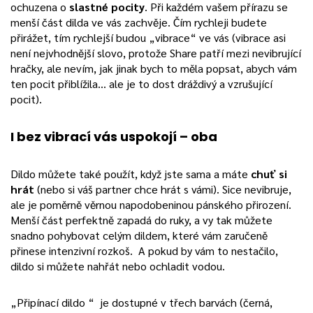
ochuzena o
slastné pocity
. Při každém vašem přírazu se
menší část dilda ve vás zachvěje. Čím rychleji budete
přirážet, tím rychlejší budou „vibrace“ ve vás (vibrace asi
není nejvhodnější slovo, protože Share patří mezi nevibrující
hračky, ale nevím, jak jinak bych to měla popsat, abych vám
ten pocit přiblížila… ale je to dost dráždivý a vzrušující
pocit).
I bez vibrací vás uspokojí – oba
Dildo můžete také použít, když jste sama a máte
chuť si
hrát
(nebo si váš partner chce hrát s vámi). Sice nevibruje,
ale je poměrně věrnou napodobeninou pánského přirození.
Menší část perfektně zapadá do ruky, a vy tak můžete
snadno pohybovat celým dildem, které vám zaručeně
přinese intenzivní rozkoš. A pokud by vám to nestačilo,
dildo si můžete nahřát nebo ochladit vodou.
„Připínací dildo “ je dostupné v třech barvách (černá,