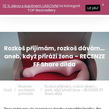
X
15 % sleva s kupónem LASCIVNI
na kategorii
Už jdu!
TOP Bestsellery
Rozkoš přijímám, rozkoš dávám…
aneb, když přiráží žena – RECENZE
FF Share dilda
Recenze
Rozkoš přijímám, rozkoš dávám…
Úvod
erotických
aneb, když přiráží žena – RECENZE FF
pomůcek
Share dilda
Dnes mám pro vás recenzi na trochu netradiční hračku. No…