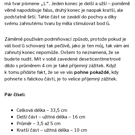
má tvar písmene „L“. Jeden konec je delší a užší – poměrně
věrně napodobuje falus, druhý konec je naopak kratší, ale
podstatně širší. Tahle část se zavádí do pochvy a díky
svému zahnutému tvaru by měla stimulovat bod G.
Záměrně používám podmiňovací způsob, protože pokud je
váš bod G schovaný tak pečlivě, jako je ten můj, tak vám ani
zahnutý konec nepomůže. Ovšem to neznamená, že se
budete nudit. Mít v sobě zavedené deseticentimetrové
dildo s průměrem 4 cm je také příjemný zážitek. Když
k tomu přidáte fakt, že se ve vás
pohne pokaždé
, kdy
pohnete s falickou částí, je to velice příjemný zážitek.
Pár čísel:
Celková délka – 33,5 cm
Delší část – užitná délka – 16 cm
Průměr – 3,5 až 5 cm
Kratší část – užitná délka – 10 cm