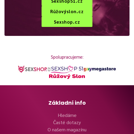
Sexshop51.cz
Růžovýslon.cz
Sexshop.cz
Spolupracujeme:
Základní info
Hledáme
Časté dotazy
O našem magazínu