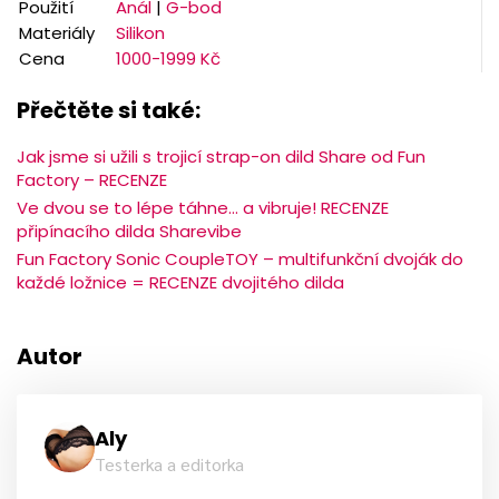
Použití
Anál
|
G-bod
Materiály
Silikon
Cena
1000-1999 Kč
Přečtěte si také:
Jak jsme si užili s trojicí strap-on dild Share od Fun
Factory – RECENZE
Ve dvou se to lépe táhne… a vibruje! RECENZE
připínacího dilda Sharevibe
Fun Factory Sonic CoupleTOY – multifunkční dvoják do
každé ložnice = RECENZE dvojitého dilda
Autor
Aly
Testerka a editorka