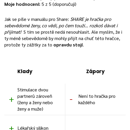
Moje hodnocení:
5 z 5 (doporučuji)
Jak se píše v manuálu pro Share:
SHARE je hračka pro
sebevědomé ženy, co vědí, po čem touží… rozkoš dávat i
přijímat!
S tím se prostě nedá nesouhlasit. Ale myslím, že i
ty méně sebevědomě by mohly přijít na chuť této hračce,
protože ty zážitky za to
opravdu stojí
.
Klady
Zápory
Stimulace dvou
partnerů zároveň
Není to hračka pro
(ženy a ženy nebo
každého
ženy a muže)
Lékařský silikon