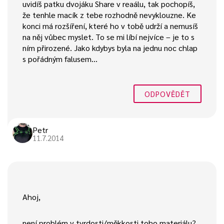
uvidíš patku dvojáku Share v reaálu, tak pochopíš,
že tenhle macík z tebe rozhodně nevyklouzne. Ke
konci má rozšíření, které ho v tobě udrží a nemusíš
na něj vůbec myslet. To se mi líbí nejvíce – je to s
ním přirozené. Jako kdybys byla na jednu noc chlap
s pořádným falusem…
ODPOVĚDĚT
Petr
11.7.2014
Ahoj,
není problém v tvrdosti/měkkosti toho materiálu?