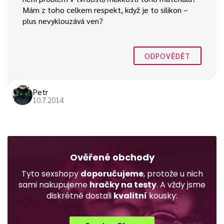
Mám z toho celkem respekt, když je to silikon –
plus nevyklouzává ven?
ODPOVĚDĚT
Petr
10.7.2014
Ověřené obchody
Tyto sexshopy
doporučujeme
, protože u nich
sami nakupujeme
hračky na testy
. A vždy jsme
diskrétně dostali
kvalitní
kousky: