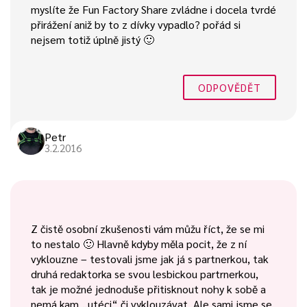
myslíte že Fun Factory Share zvládne i docela tvrdé
přirážení aniž by to z dívky vypadlo? pořád si
nejsem totiž úplně jistý 🙂
ODPOVĚDĚT
Petr
3.2.2016
Z čistě osobní zkušenosti vám můžu říct, že se mi
to nestalo 🙂 Hlavně kdyby měla pocit, že z ní
vyklouzne – testovali jsme jak já s partnerkou, tak
druhá redaktorka se svou lesbickou partrnerkou,
tak je možné jednoduše přitisknout nohy k sobě a
nemá kam „utéci“ či vyklouzávat. Ale sami jsme se