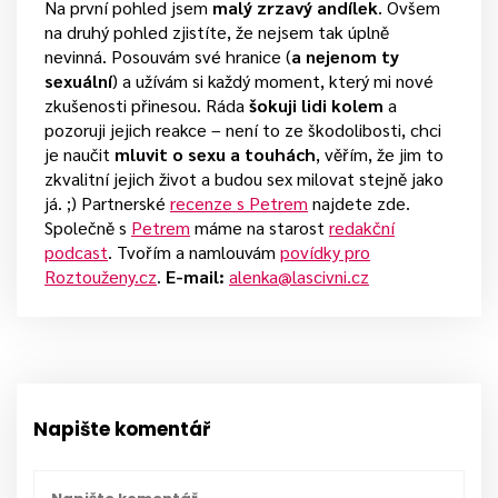
Na první pohled jsem
malý zrzavý andílek
. Ovšem
na druhý pohled zjistíte, že nejsem tak úplně
nevinná. Posouvám své hranice (
a nejenom ty
sexuální
) a užívám si každý moment, který mi nové
zkušenosti přinesou. Ráda
šokuji lidi kolem
a
pozoruji jejich reakce – není to ze škodolibosti, chci
je naučit
mluvit o sexu a touhách
, věřím, že jim to
zkvalitní jejich život a budou sex milovat stejně jako
já. ;) Partnerské
recenze s Petrem
najdete zde.
Společně s
Petrem
máme na starost
redakční
podcast
. Tvořím a namlouvám
povídky pro
Roztouženy.cz
.
E-mail:
alenka@lascivni.cz
Napište komentář