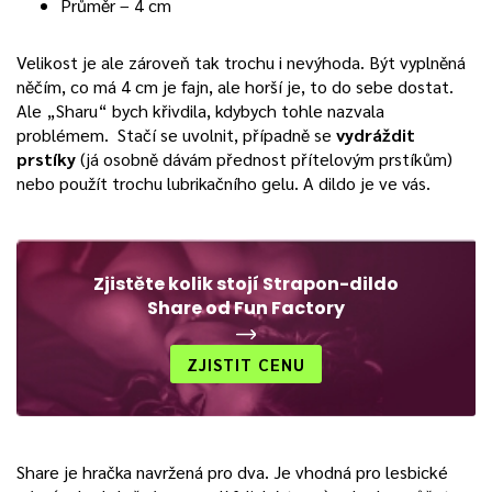
Průměr – 4 cm
Velikost je ale zároveň tak trochu i nevýhoda. Být vyplněná
něčím, co má 4 cm je fajn, ale horší je, to do sebe dostat.
Ale „Sharu“ bych křivdila, kdybych tohle nazvala
problémem. Stačí se uvolnit, případně se
vydráždit
prstíky
(já osobně dávám přednost přítelovým prstíkům)
nebo použít trochu lubrikačního gelu. A dildo je ve vás.
Zjistěte kolik stojí Strapon-dildo
Share od Fun Factory
ZJISTIT CENU
Share je hračka navržená pro dva. Je vhodná pro lesbické