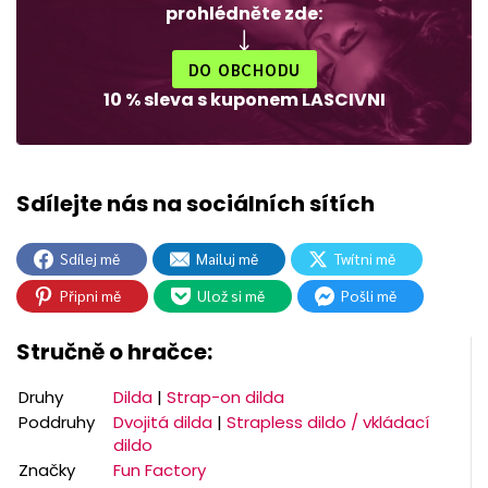
prohlédněte zde:
DO OBCHODU
10 % sleva s kuponem LASCIVNI
Sdílej mě
Mailuj mě
Twítni mě
Připni mě
Ulož si mě
Pošli mě
Stručně o hračce:
Druhy
Dilda
|
Strap-on dilda
Poddruhy
Dvojitá dilda
|
Strapless dildo / vkládací
dildo
Značky
Fun Factory