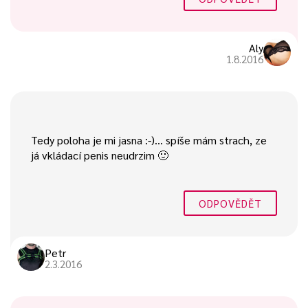
Aly
1.8.2016
Tedy poloha je mi jasna :-)… spíše mám strach, ze
já vkládací penis neudrzim 🙂
ODPOVĚDĚT
Petr
2.3.2016