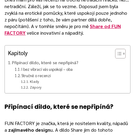
netradiční. Záleží, jak se to vezme. Doposud jsem byla
zvyklá na erotické pomůcky, které uspokojí pouze jednoho
z páru (potěšení z toho, že vám partner dělá dobře,
nepočítám).
A v tomhle směru je pro mě
Share od FUN
FACTORY
velice inovativní a nápaditý.
Kapitoly
Připínací dildo, které se nepřipíná?
I bez vibrací vás uspokojí – oba
Stručně o recenzi
Klady
Zápory
Připínací dildo, které se nepřipíná?
FUN FACTORY je značka, která je nositelem kvality, nápadů
a
zajímavého design
u. A dildo Share jim do tohoto