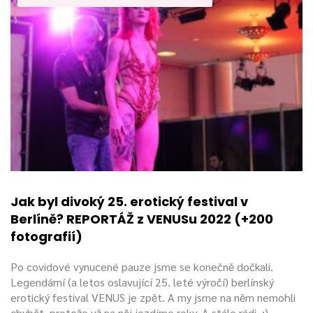
Jak byl divoký 25. erotický festival v
Berlíně? REPORTÁŽ z VENUSu 2022 (+200
fotografií)
Po covidové vynucené pauze jsme se konečně dočkali.
Legendární (a letos oslavující 25. leté výročí) berlínský
erotický festival VENUS je zpět. A my jsme na něm nemohli
chybět, protože už na něj jezdíme roky. A stále rádi. :)