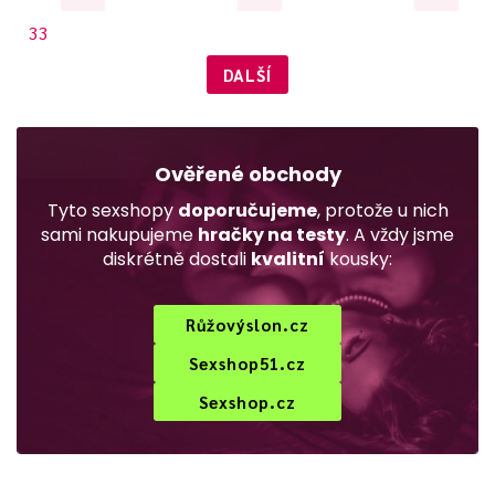
33
DALŠÍ
Ověřené obchody
Tyto sexshopy
doporučujeme
, protože u nich
sami nakupujeme
hračky na testy
. A vždy jsme
diskrétně dostali
kvalitní
kousky:
Růžovýslon.cz
Sexshop51.cz
Sexshop.cz