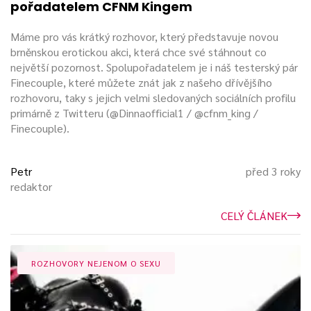
pořadatelem CFNM Kingem
Máme pro vás krátký rozhovor, který představuje novou
brněnskou erotickou akci, která chce své stáhnout co
největší pozornost. Spolupořadatelem je i náš testerský pár
Finecouple, které můžete znát jak z našeho dřívějšího
rozhovoru, taky s jejich velmi sledovaných sociálních profilu
primárně z Twitteru (@Dinnaofficial1 / @cfnm_king /
Finecouple).
Petr
před 3 roky
redaktor
CELÝ ČLÁNEK
ROZHOVORY NEJENOM O SEXU