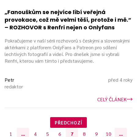
„Fanouškům se nejvíce líbí veřejná
provokace, což mě velmi těší, protože i mě.“
– ROZHOVOR s Renfri nejen o Onlyfans
Pokračujeme v naší sérii rozhovorů s českými a slovenskými
aktérkami z platforem OnlyFans a Patreon pro sdílení
lechtivých fotografií a videí. Pro dnešek jsme si vybrali
Renfri, kterou vám tímto i představujeme.
Petr
před 4 roky
redaktor
CELÝ ČLÁNEK
PŘEDCHOZÍ
1
…
4
5
6
7
8
9
10
…