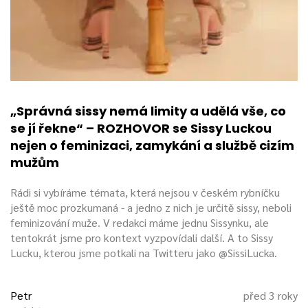
„Správná sissy nemá limity a udělá vše, co
se jí řekne“ – ROZHOVOR se Sissy Luckou
nejen o feminizaci, zamykání a službě cizím
mužům
Rádi si vybíráme témata, která nejsou v českém rybníčku
ještě moc prozkumaná - a jedno z nich je určitě sissy, neboli
feminizování muže. V redakci máme jednu Sissynku, ale
tentokrát jsme pro kontext vyzpovídali další. A to Sissy
Lucku, kterou jsme potkali na Twitteru jako @SissiLucka.
Petr
před 3 roky