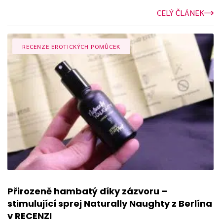
CELÝ ČLÁNEK
RECENZE EROTICKÝCH POMŮCEK
Přirozeně hambatý díky zázvoru –
stimulující sprej Naturally Naughty z Berlína
v RECENZI