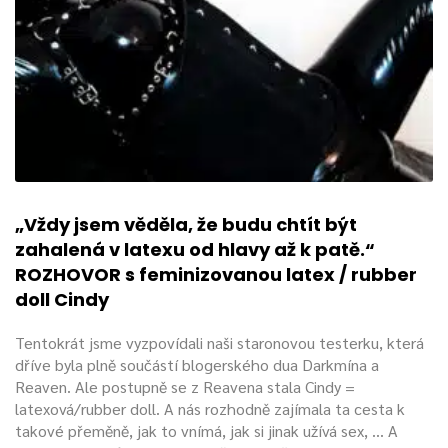
„Vždy jsem věděla, že budu chtít být
zahalená v latexu od hlavy až k patě.“
ROZHOVOR s feminizovanou latex / rubber
doll Cindy
Tentokrát jsme vyzpovídali naši staronovou testerku, která
dříve byla plně součástí blogerského dua Darkmína a
Reaven. Ale postupně se z Reavena stala Cindy =
latexová/rubber doll. A nás rozhodně zajímala ta cesta k
takové přeměně, jak to vnímá, jak si jinak užívá sex, ... A