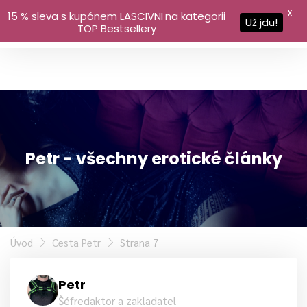
X
15 % sleva s kupónem LASCIVNI
na kategorii
Už jdu!
TOP Bestsellery
Petr - všechny erotické články
Úvod
Cesta Petr
Strana 7
Petr
Šéfredaktor a zakladatel