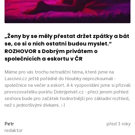
Zaměření:
Hetero
,
Bi-curious
Co preferuji za praktiky:
Orální sex
a
handjob
.
Představení našeho podcastu:
„Ženy by se měly přestat držet zpátky a bát
se, co si o nich ostatní budou myslet.“
ROZHOVOR s Dobrým privátem o
společnicích a eskortu v ČR
Máme pro vás trochu netradiční téma, které jsme na
Lascivní.cz ještě pořádně do hloubky neprozkoumali -
společnice na večer a eskort. A k vyzpovídání jsme si přizvali
provozovatelku porátu Dobrýprivát.cz - přeci jenom pohled
seshora bude pro začátek hodnotnější pro základní rozhled,
než s jednotlivými dívkami. :-)
Petr
před 3 roky
redaktor