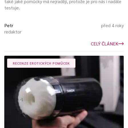
také jaké pomůcky má nejraději, protože je pro nás i nadále
testuje.
Petr
před 4 roky
redaktor
CELÝ ČLÁNEK
RECENZE EROTICKÝCH POMŮCEK