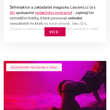
Šéfredaktor a zakladatel magazínu Lascivní.cz (a s
Aly
spoluautor
redakčního podcastu
) - zajímají ho
netradiční hračky, které posouvají
vnímání
sexuálních hrátek
na nové úrovně. Jako D/s,
chcete-li switch si užívá sex ze všech možných stran
VÍCE
a úhlů. Chce
zbavit sexualitu zbytečného tabu
,
které je v české kotlině zakořeněno po desítky let. A
snad se mu to i daří... Partnerské
recenze s Aly
najdete zde.
Dotazníkový medailonek:
ROZHOVORY NEJENOM O SEXU
První hračka:
Tenga Egg
.
Oblíbené erotické pomůcky:
Fleshlight
Flight
,
Rocks Off Rude Boy
,
JoyDivision
Xpander
.
Neoblíbené hračky:
Wartenbergovo kolečko
,
elektrosex
.
Nejlepší orgasmus:
Při olejové sexuální
masáži
.