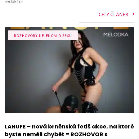
redaktor
CELÝ ČLÁNEK
ROZHOVORY NEJENOM O SEXU
LANUFE – nová brněnská fetiš akce, na které
byste neměli chybět = ROZHOVOR s