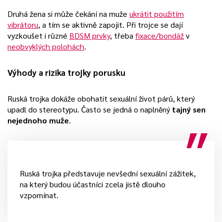
Druhá žena si může čekání na muže
ukrátit použitím
vibrátoru
, a tím se aktivně zapojit. Při trojce se dají
vyzkoušet i různé
BDSM prvky
, třeba
fixace/bondáž
v
neobvyklých polohách
.
Výhody a rizika trojky porusku
Ruská trojka dokáže obohatit sexuální život párů, který
upadl do stereotypu. Často se jedná o naplněný
tajný sen
nejednoho muže
.
Ruská trojka představuje nevšední sexuální zážitek,
na který budou účastníci zcela jistě dlouho
vzpomínat.