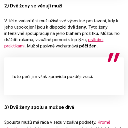
2) Dvě ženy se věnují muži
V této variantě si muž užívá své výsostné postavení, kdy k
jeho uspokojení jsou k dispozici
dvě ženy
. Tyto ženy
intenzivně spolupracují na jeho blahém prožitku. Můžou ho
dráždit rukama, vizuálně pomocí striptýzu,
orálními
praktikami
. Muž si pasivně vychutnává
péči žen
.
Tuto péči jim však zpravidla později vrací.
3) Dvě ženy spolu a muž se dívá
Spousta mužů má ráda v sexu vizuální podněty.
Kromě