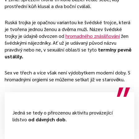
prostřední kůň klusal a dva boční cválali.
Ruská trojka je opačnou variantou ke švédské trojce, která
je tvořena jednou ženou a dvěma muži. Název švédské
trojky je údajně odvozen od
hromadného znásilňování
žen
švédskými nájezdníky. Ať už je udávaný původ názvu
pravdivý nebo ne, v sexuální oblasti se tyto
termíny pevně
ustálily.
Sex ve třech a více však není výdobytkem moderní doby. S
hromadnými orgiemi se můžeme setkat již ve starověku.
Jedná se tedy o přirozenou aktivitu provázející
lidstvo
od dávných dob
.