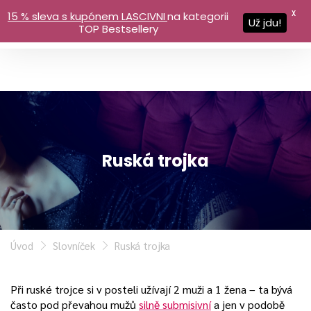
X
15 % sleva s kupónem LASCIVNI
na kategorii
Už jdu!
TOP Bestsellery
Ruská trojka
Úvod
Slovníček
Ruská trojka
Při ruské trojce si v posteli užívají 2 muži a 1 žena – ta bývá
často pod převahou mužů
silně submisivní
a jen v podobě