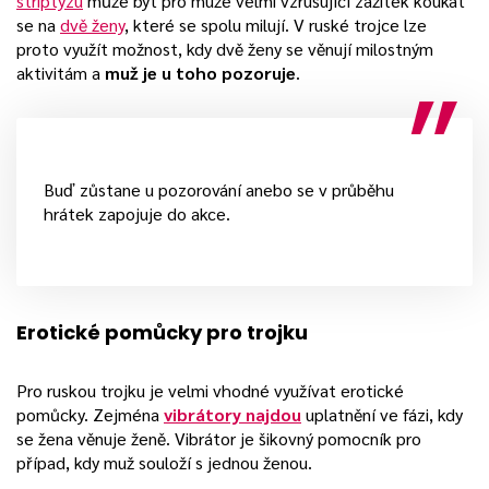
striptýzu
může být pro muže velmi vzrušující zážitek koukat
se na
dvě ženy
, které se spolu milují. V ruské trojce lze
proto využít možnost, kdy dvě ženy se věnují milostným
aktivitám a
muž je u toho pozoruje
.
Buď zůstane u pozorování anebo se v průběhu
hrátek zapojuje do akce.
Erotické pomůcky pro trojku
Pro ruskou trojku je velmi vhodné využívat erotické
pomůcky. Zejména
vibrátory najdou
uplatnění ve fázi, kdy
se žena věnuje ženě. Vibrátor je šikovný pomocník pro
případ, kdy muž souloží s jednou ženou.