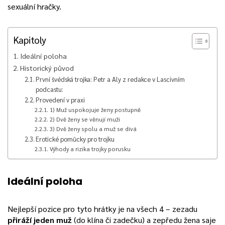
sexuální hračky.
Kapitoly
Ideální poloha
Historický původ
První švédská trojka: Petr a Aly z redakce v Lascivním
podcastu:
Provedení v praxi
1) Muž uspokojuje ženy postupně
2) Dvě ženy se věnují muži
3) Dvě ženy spolu a muž se dívá
Erotické pomůcky pro trojku
Výhody a rizika trojky porusku
Ideální poloha
Nejlepší pozice pro tyto hrátky je na všech 4 – zezadu
přiráží jeden muž
(do klína či zadečku) a zepředu žena saje