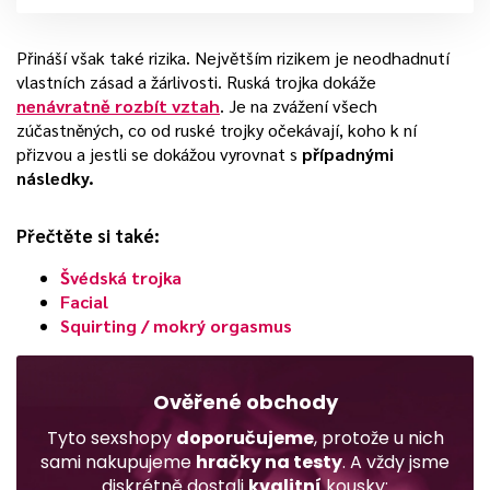
Přináší však také rizika. Největším rizikem je neodhadnutí
vlastních zásad a žárlivosti. Ruská trojka dokáže
nenávratně rozbít vztah
. Je na zvážení všech
zúčastněných, co od ruské trojky očekávají, koho k ní
přizvou a jestli se dokážou vyrovnat s
případnými
následky.
Přečtěte si také:
Švédská trojka
Facial
Squirting / mokrý orgasmus
Ověřené obchody
Tyto sexshopy
doporučujeme
, protože u nich
sami nakupujeme
hračky na testy
. A vždy jsme
diskrétně dostali
kvalitní
kousky: