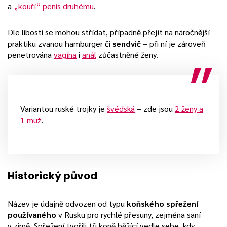
a
„kouří“ penis druhému
.
Dle libosti se mohou střídat, případně přejít na náročnější
praktiku zvanou hamburger či
sendvič
– při ní je zároveň
penetrována
vagína
i
anál
zůčastněné ženy.
Variantou ruské trojky je
švédská
– zde jsou
2 ženy a
1 muž
.
Historický původ
Název je údajně odvozen od typu
koňského spřežení
používaného
v Rusku pro rychlé přesuny, zejména saní
v zimě. Spřežení tvořili tři koně běžící vedle sebe, kdy