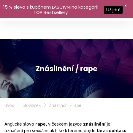
X
15 % sleva s kupónem LASCIVNI
na kategorii
Už jdu!
TOP Bestsellery
Znásilnění / rape
Úvod
Slovníček
Znásilnění / rape
Anglické slovo
rape
, v českém jazyce
znásilnění
je
označení pro sexuální akt, ke kterému dojde
bez souhlasu