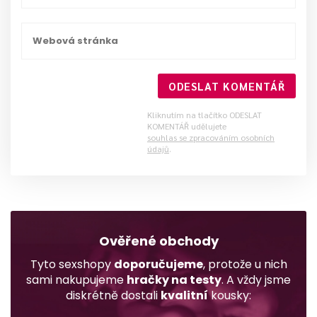
ODESLAT KOMENTÁŘ
Kliknutím na tlačítko ODESLAT
KOMENTÁŘ udělujete
souhlas se zpracováním osobních
údajů
.
Ověřené obchody
Tyto sexshopy
doporučujeme
, protože u nich
sami nakupujeme
hračky na testy
. A vždy jsme
diskrétně dostali
kvalitní
kousky: