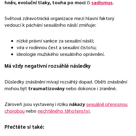
hněv, evoluční tlaky, touha po moci
či
sadismus
.
Světová zdravotnická organizace mezi hlavní faktory
vedoucí k páchání sexuálního násilí zmiňuje:
nízké právní sankce za sexuální násilí;
víra v rodinnou čest a sexuální čistotu;
ideologie mužského sexuálního oprávnění.
Má vždy negativní rozsáhlé následky
Důsledky znásilnění mívají rozsáhlý dopad. Oběti znásilnění
mohou být
traumatizovány
nebo dokonce i zraněné.
Zároveň jsou vystaveny i riziku
nákazy
sexuálně přenosnou
chorobou
nebo
nechtěného těhotenství
.
Přečtěte si také: