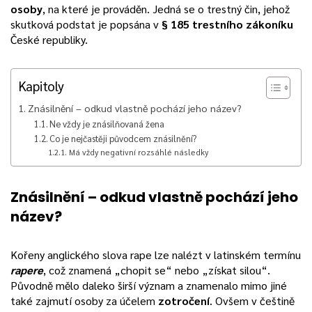
osoby
, na které je prováděn. Jedná se o trestný čin, jehož
skutková podstat je popsána v
§ 185 trestního zákoníku
České republiky.
Kapitoly
Znásilnění – odkud vlastně pochází jeho název?
Ne vždy je znásilňovaná žena
Co je nejčastěji původcem znásilnění?
Má vždy negativní rozsáhlé následky
Znásilnění – odkud vlastně pochází jeho
název?
Kořeny anglického slova rape lze nalézt v latinském termínu
rapere
, což znamená „chopit se“ nebo „získat silou“.
Původně mělo daleko širší význam a znamenalo mimo jiné
také zajmutí osoby za účelem
zotročení
. Ovšem v češtině