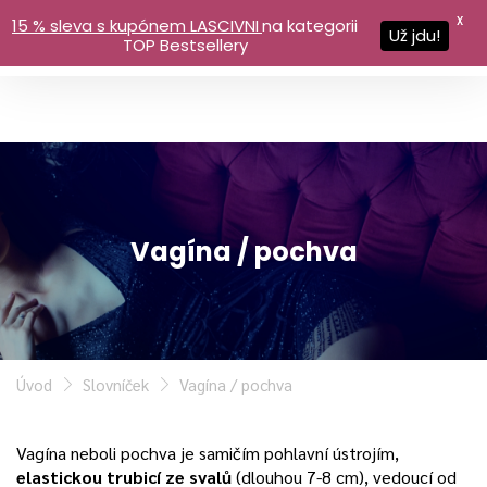
X
15 % sleva s kupónem LASCIVNI
na kategorii
Už jdu!
TOP Bestsellery
Vagína / pochva
Úvod
Slovníček
Vagína / pochva
Vagína neboli pochva je samičím pohlavní ústrojím,
elastickou trubicí ze svalů
(dlouhou 7-8 cm), vedoucí od