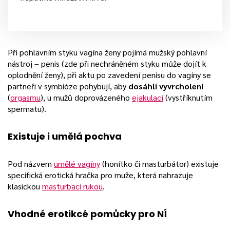
Při pohlavním styku vagína ženy pojímá mužský pohlavní
nástroj – penis (zde při nechráněném styku může dojít k
oplodnění ženy), při aktu po zavedení penisu do vagíny se
partneři v symbióze pohybují, aby
dosáhli vyvrcholení
(
orgasmu
), u mužů doprovázeného
ejakulací
(vystříknutím
spermatu).
Existuje i umělá pochva
Pod názvem
umělé vagíny
(honítko či masturbátor) existuje
specifická erotická hračka pro muže, která nahrazuje
klasickou
masturbaci rukou
.
Vhodné erotikcé pomůcky pro NÍ