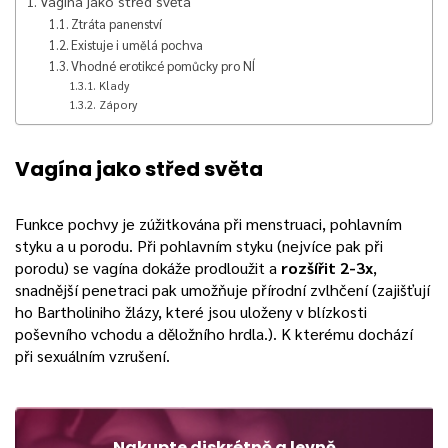
Vagína jako střed světa
Ztráta panenství
Existuje i umělá pochva
Vhodné erotikcé pomůcky pro NÍ
Klady
Zápory
Vagína jako střed světa
Funkce pochvy je zúžitkována při menstruaci, pohlavním
styku a u porodu. Při pohlavním styku (nejvíce pak při
porodu) se vagína dokáže prodloužit a
rozšířit 2-3x
,
snadnější penetraci pak umožňuje přírodní zvlhčení (zajišťují
ho Bartholiniho žlázy, které jsou uloženy v blízkosti
poševního vchodu a děložního hrdla.). K kterému dochází
při sexuálním vzrušení.
Nakupte diskrétně a levně