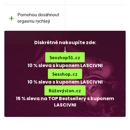
Pomohou dosáhnout
orgasmu rychleji
Diskrétně nakoupíte zde:
Sexshop51.cz
10 % sleva s kuponem LASCIVNI
Sexshop.cz
10 % sleva s kuponem LASCIVNI
Růžovýslon.cz
15 % sleva na TOP Bestsellery s kuponem
LASCIVNI