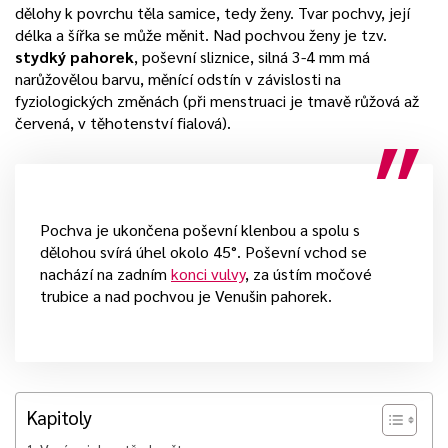
dělohy k povrchu těla samice, tedy ženy. Tvar pochvy, její
délka a šířka se může měnit. Nad pochvou ženy je tzv.
stydký pahorek
, poševní sliznice, silná 3-4 mm má
narůžovělou barvu, měnící odstín v závislosti na
fyziologických změnách (při menstruaci je tmavě růžová až
červená, v těhotenství fialová).
Pochva je ukončena poševní klenbou a spolu s
dělohou svírá úhel okolo 45°. Poševní vchod se
nachází na zadním
konci vulvy
, za ústím močové
trubice a nad pochvou je Venušin pahorek.
Kapitoly