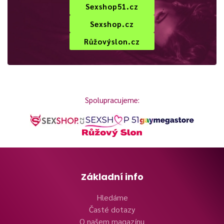
Sexshop51.cz
Sexshop.cz
Růžovýslon.cz
Spolupracujeme:
Základní info
Hledáme
Časté dotazy
O našem magazínu