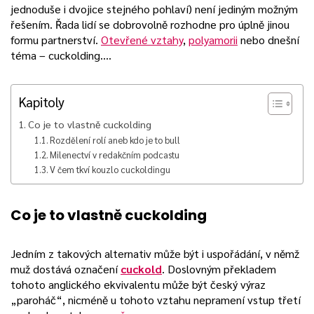
jednoduše i dvojice stejného pohlaví) není jediným možným
řešením. Řada lidí se dobrovolně rozhodne pro úplně jinou
formu partnerství.
Otevřené vztahy
,
polyamorii
nebo dnešní
téma – cuckolding….
Kapitoly
Co je to vlastně cuckolding
Rozdělení rolí aneb kdo je to bull
Milenectví v redakčním podcastu
V čem tkví kouzlo cuckoldingu
Co je to vlastně cuckolding
Jedním z takových alternativ může být i uspořádání, v němž
muž dostává označení
cuckold
. Doslovným překladem
tohoto anglického ekvivalentu může být český výraz
„paroháč“, nicméně u tohoto vztahu nepramení vstup třetí