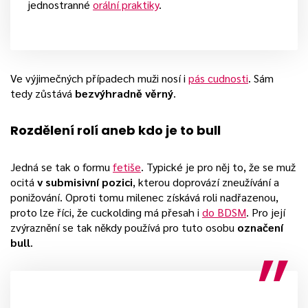
jednostranné
orální praktiky
.
Ve výjimečných případech muži nosí i
pás cudnosti
. Sám
tedy zůstává
bezvýhradně věrný
.
Rozdělení rolí aneb kdo je to bull
Jedná se tak o formu
fetiše
. Typické je pro něj to, že se muž
ocitá
v submisivní pozici
, kterou doprovází zneužívání a
ponižování. Oproti tomu milenec získává roli nadřazenou,
proto lze říci, že cuckolding má přesah i
do BDSM
. Pro její
zvýraznění se tak někdy používá pro tuto osobu
označení
bull
.