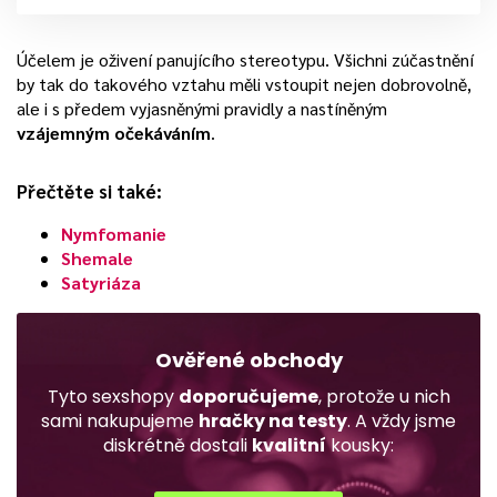
Účelem je oživení panujícího stereotypu. Všichni zúčastnění
by tak do takového vztahu měli vstoupit nejen dobrovolně,
ale i s předem vyjasněnými pravidly a nastíněným
vzájemným očekáváním
.
Přečtěte si také:
Nymfomanie
Shemale
Satyriáza
Ověřené obchody
Tyto sexshopy
doporučujeme
, protože u nich
sami nakupujeme
hračky na testy
. A vždy jsme
diskrétně dostali
kvalitní
kousky: