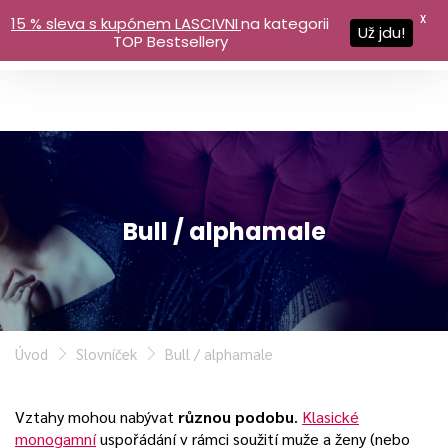
X
15 % sleva s kupónem LASCIVNI
na kategorii
Už jdu!
TOP Bestsellery
Bull / alphamale
Úvod
Slovníček
Bull / alphamale
Vztahy mohou nabývat
různou podobu
.
Klasické
monogamní
uspořádání v rámci soužití muže a ženy (nebo