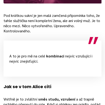
Pod krátkou sukní je jen malá zamčená připomínka toho, že
tahle služtička není kompletní žena, ale ani volný muž. Je to
něco mezi. Něco vytvořeného. Upraveného.
Kontrolovaného.
A to je pro mě na celé
kombinaci
nejvíc vzrušující i
nejvíc znejisťující.
Jak se v tom Alice cítí
Vnitřně je to zvláštní
směs studu, vzrušení
a až trapně
rychlého přepnutí do role. Když si obléknu jen prádlo, pořád