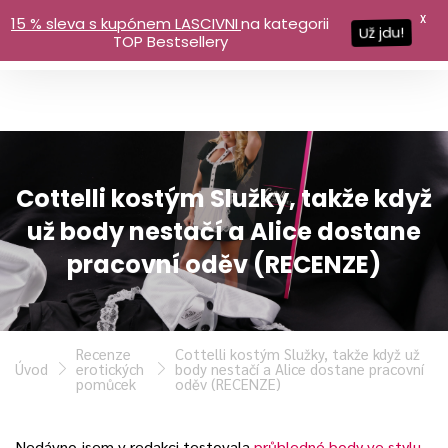
X
15 % sleva s kupónem LASCIVNI
na kategorii
Už jdu!
TOP Bestsellery
Cottelli kostým Služky, takže když
už body nestačí a Alice dostane
pracovní oděv (RECENZE)
Recenze
Cottelli kostým Služky, takže když už
Úvod
erotických
body nestačí a Alice dostane pracovní
pomůcek
oděv (RECENZE)
Nedávno jsem v redakci testovala
průhledné body ve stylu