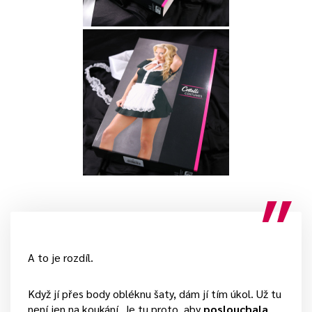
A to je rozdíl.
Když jí přes body obléknu šaty, dám jí tím úkol. Už tu
není jen na koukání. Je tu proto, aby
poslouchala
.