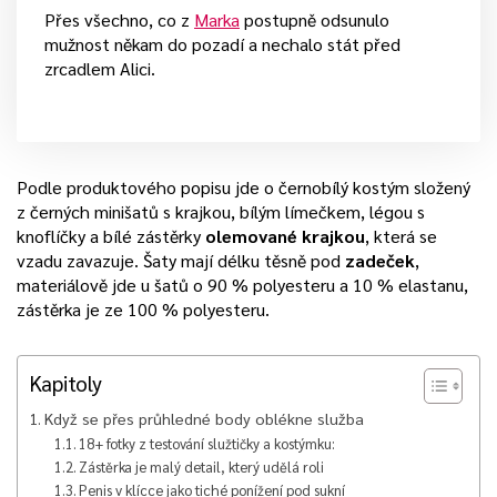
Přes všechno, co z
Marka
postupně odsunulo
mužnost někam do pozadí a nechalo stát před
zrcadlem Alici.
Podle produktového popisu jde o černobílý kostým složený
z černých minišatů s krajkou, bílým límečkem, légou s
knoflíčky a bílé zástěrky
olemované krajkou
, která se
vzadu zavazuje. Šaty mají délku těsně pod
zadeček
,
materiálově jde u šatů o 90 % polyesteru a 10 % elastanu,
zástěrka je ze 100 % polyesteru.
Kapitoly
Když se přes průhledné body oblékne služba
18+ fotky z testování služtičky a kostýmku:
Zástěrka je malý detail, který udělá roli
Penis v klícce jako tiché ponížení pod sukní