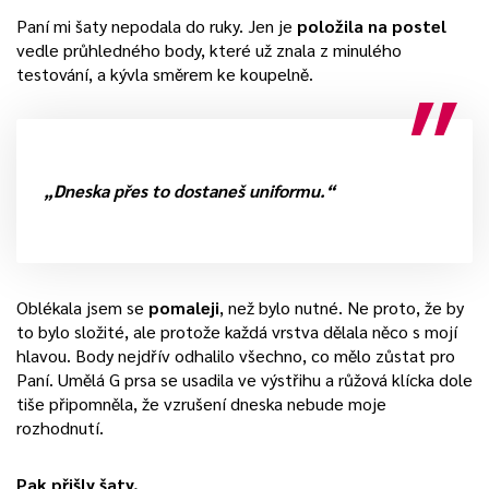
Paní mi šaty nepodala do ruky. Jen je
položila na postel
vedle průhledného body, které už znala z minulého
testování, a kývla směrem ke koupelně.
„Dneska přes to dostaneš uniformu.“
Oblékala jsem se
pomaleji
, než bylo nutné. Ne proto, že by
to bylo složité, ale protože každá vrstva dělala něco s mojí
hlavou. Body nejdřív odhalilo všechno, co mělo zůstat pro
Paní. Umělá G prsa se usadila ve výstřihu a růžová klícka dole
tiše připomněla, že vzrušení dneska nebude moje
rozhodnutí.
Pak přišly šaty.