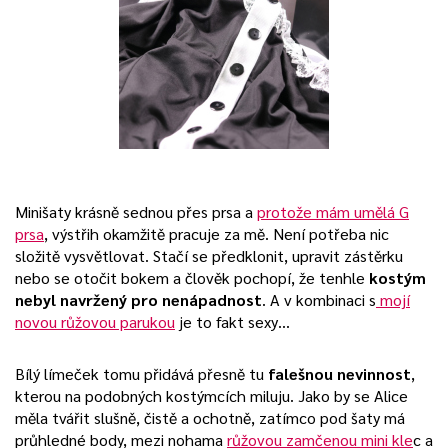
Minišaty krásně sednou přes prsa a
protože mám umělá G
prsa
, výstřih okamžitě pracuje za mě. Není potřeba nic
složitě vysvětlovat. Stačí se předklonit, upravit zástěrku
nebo se otočit bokem a člověk pochopí, že tenhle
kostým
nebyl navržený pro nenápadnost
. A v kombinaci s
mojí
novou růžovou parukou
je to fakt sexy…
Bílý límeček tomu přidává přesně tu
falešnou nevinnost
,
kterou na podobných kostýmcích miluju. Jako by se Alice
měla tvářit slušně, čistě a ochotně, zatímco pod šaty má
průhledné body, mezi nohama
růžovou zamčenou mini kle
c a