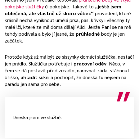
pokojské služtičky
či pokojské. Takové to
„ještě jsem
oblečená, ale vlastně už skoro vůbec“
provedení, které
krásně nechá vyniknout umělá prsa, pas, křivky i všechny ty
malé lži, které ze mě doma dělají Alici. Jenže Paní se na mě
tehdy podívala a bylo jí jasné, že
průhledné
body je jen
začátek.
Protože když už má být ze sissynky domácí služtička, nestačí
jen prádlo. Služtička potřebuje i
pracovní oděv
. Něco, v
čem se dá postavit před zrcadlo, narovnat záda, stáhnout
bříško,
uhladit
sukni a pochopit, že dneska tu nejsem na
parádu jen sama pro sebe.
Dneska jsem ve službě.