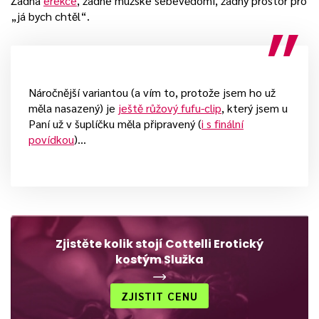
Žádná
erekce
, žádné mužské sebevědomí, žádný prostor pro
„já bych chtěl“.
Náročnější variantou (a vím to, protože jsem ho už
měla nasazený) je
ještě růžový fufu-clip
, který jsem u
Paní už v šuplíčku měla připravený (
i s finální
povídkou
)…
Zjistěte kolik stojí Cottelli Erotický
kostým Služka
ZJISTIT CENU