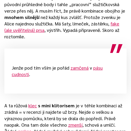
původní průhledné body i tahle „pracovní“ služtičkovská
verze přes něj. A musím říct, že právě kombinace obojího je
mnohem silnější
než každý kus zvlášť. Protože zvenku je
Alice najednou služtička. Má šaty, límeček, zástěrku,
fake
(ale uvěřitelná) prsa
, výstřih. Vypadá připraveně. Skoro až
roztomile.
Jenže pod tím vším je pořád
zamčená
v
pásu
cudnosti
.
A ta růžová
klec
s mini klitorisem
je v téhle kombinaci až
zrádná = v recenzi ji najdete už brzy. Nejde o velkou a
výraznou pomůcku, která by se drala do popředí. Právě
naopak. Ona tam dole všechno
zmenší
, schová a umlčí.