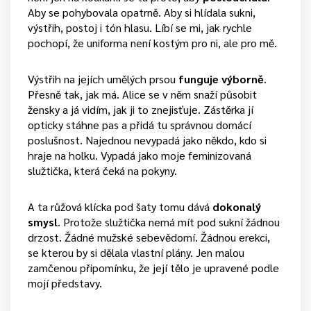
Aby se pohybovala opatrně. Aby si hlídala sukni,
výstřih, postoj i tón hlasu. Líbí se mi, jak rychle
pochopí, že uniforma není kostým pro ni, ale pro mě.
Výstřih na jejích umělých prsou
funguje výborně
.
Přesně tak, jak má. Alice se v něm snaží působit
žensky a já vidím, jak ji to znejisťuje. Zástěrka jí
opticky stáhne pas a přidá tu správnou domácí
poslušnost. Najednou nevypadá jako někdo, kdo si
hraje na holku. Vypadá jako moje feminizovaná
služtička, která čeká na pokyny.
A ta růžová klícka pod šaty tomu dává
dokonalý
smysl
. Protože služtička nemá mít pod sukní žádnou
drzost. Žádné mužské sebevědomí. Žádnou erekci,
se kterou by si dělala vlastní plány. Jen malou
zamčenou připomínku, že její tělo je upravené podle
mojí představy.