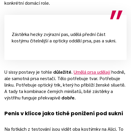
konkrétní domácí role.
Zástěrka hezky zvýrazní pas, udělá přední část
kostýmu čitelnější a opticky oddělí prsa, pas a sukni.
U sissy postavy je tohle
důležité
.
Umělá prsa udělají
hodně,
ale samotná prsa nestačí. Tělo potřebuje tvar. Potřebuje
linku. Potřebuje optický trik, který ho přiblíží ženské siluetě.
A tady ta kombinace černých minišatů, bílé zástěrky a
výstřihu funguje překvapivě
dobře
.
Penis v klícce jako tiché ponížení pod sukní
Na fotkách z testování jsou vidět oba kostýmky na Alici. To