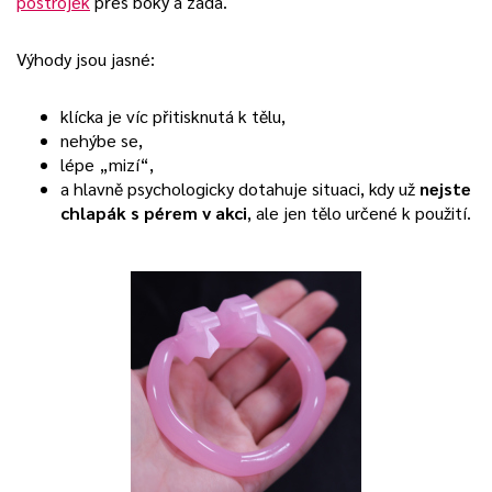
postrojek
přes boky a záda.
Výhody jsou jasné:
klícka je víc přitisknutá k tělu,
nehýbe se,
lépe „mizí“,
a hlavně psychologicky dotahuje situaci, kdy už
nejste
chlapák s pérem v akci
, ale jen tělo určené k použití.