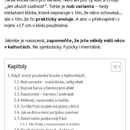
„jen zkusit cudnost“
. Tohle je
nub varianta
– tedy
miniaturní klícka, která nepracuje s tím, že něco schovává…
ale s tím, že to
prakticky anuluje
. A ano = překvapivě i s
mými +17 cm v klidu použitelná.
Jakmile je nasazená,
zapomeňte, že jste někdy měli něco
v kalhotách
. Ne symbolicky. Fyzicky i mentálně.
Kapitoly
Když zmizí poslední boule v kalhotkách
Nub varianta – malá klícka, velký efekt
Růžová barva a feminizační efekt
Doporučení – harness / postrojek
Velikosti, nasazování a realita
Co říká Paní (a jaké má plány s Alicí)
Jak se Alice mění po týdnu zamčení
Denní režim podle mojí Paní
18+ fotky z nasazování a nošení
Psychologický dopad – to hlavní