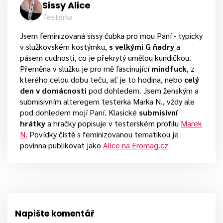
Sissy Alice
Testerka
Jsem feminizovaná sissy čubka pro mou Paní - typicky
v služkovském kostýmku,
s velkými G ňadry
a
pásem cudnosti, co je překrytý umělou kundičkou.
Přeměna v služku je pro mě fascinující
mindfuck
, z
kterého celou dobu teču, ať je to hodina, nebo
celý
den v domácnosti
pod dohledem. Jsem ženským a
submisivním alteregem testerka Marka N., vždy ale
pod dohledem mojí Paní. Klasické
submisivní
hrátky
a hračky popisuje v testerském profilu
Marek
N.
Povídky čistě s feminizovanou tematikou je
povinna publikovat jako
Alice na Eromag.cz
Napište komentář