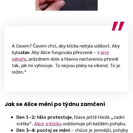
A časem? Časem chci, aby klícka nebyla událost. Aby
byla
stav
. Aby Alice fungovala přirozeně – s
prsy
nahoře
, prázdnem dole a hlavou nastavenou přesně
tak, jak mi vyhovuje. To nejsou plány na víkend. To je
režim.“
Jak se Alice mění po týdnu zamčení
Den 1–2:
tělo protestuje
, hlava ještě hledá „zadní
vrátka“.
Alice
si klícku
uvědomuje při každém pohybu.
Den 3–4:
postoj se mění
– chůze je jemnější, pohyby