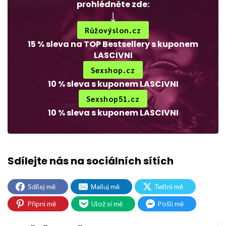
prohlédněte zde:
Růžovýslon.cz
15 % sleva na TOP Bestsellery s kuponem
LASCIVNI
Sexshop.cz
10 % sleva s kuponem LASCIVNI
Sexshop51.cz
10 % sleva s kuponem LASCIVNI
Sdílej mě
Mailuj mě
Twítni mě
Připni mě
Ulož si mě
Pošli mě