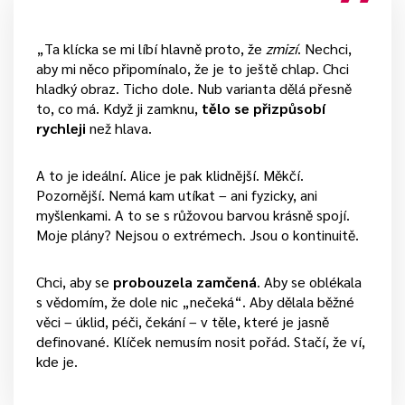
„Ta klícka se mi líbí hlavně proto, že
zmizí
. Nechci,
aby mi něco připomínalo, že je to ještě chlap. Chci
hladký obraz. Ticho dole. Nub varianta dělá přesně
to, co má. Když ji zamknu,
tělo se přizpůsobí
rychleji
než hlava.
A to je ideální. Alice je pak klidnější. Měkčí.
Pozornější. Nemá kam utíkat – ani fyzicky, ani
myšlenkami. A to se s růžovou barvou krásně spojí.
Moje plány? Nejsou o extrémech. Jsou o kontinuitě.
Chci, aby se
probouzela zamčená
. Aby se oblékala
s vědomím, že dole nic „nečeká“. Aby dělala běžné
věci – úklid, péči, čekání – v těle, které je jasně
definované. Klíček nemusím nosit pořád. Stačí, že ví,
kde je.