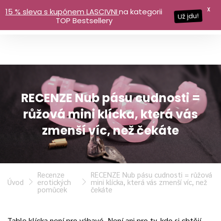
X
15 % sleva s kupónem LASCIVNI
na kategorii
Už jdu!
TOP Bestsellery
RECENZE Nub pásu cudnosti =
růžová mini klícka, která vás
zmenší víc, než čekáte
Recenze
RECENZE Nub pásu cudnosti = růžová
Úvod
erotických
mini klícka, která vás zmenší víc, než
pomůcek
čekáte
Tahle klícka není pro váhavé. Není ani pro ty, kdo si chtějí