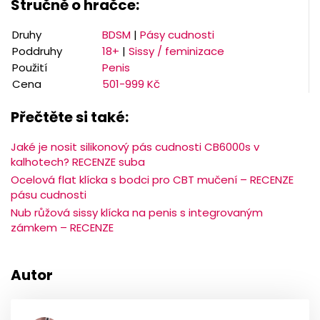
Stručně o hračce:
Druhy
BDSM
|
Pásy cudnosti
Poddruhy
18+
|
Sissy / feminizace
Použití
Penis
Cena
501-999 Kč
Přečtěte si také:
Jaké je nosit silikonový pás cudnosti CB6000s v
kalhotech? RECENZE suba
Ocelová flat klícka s bodci pro CBT mučení – RECENZE
pásu cudnosti
Nub růžová sissy klícka na penis s integrovaným
zámkem – RECENZE
Autor