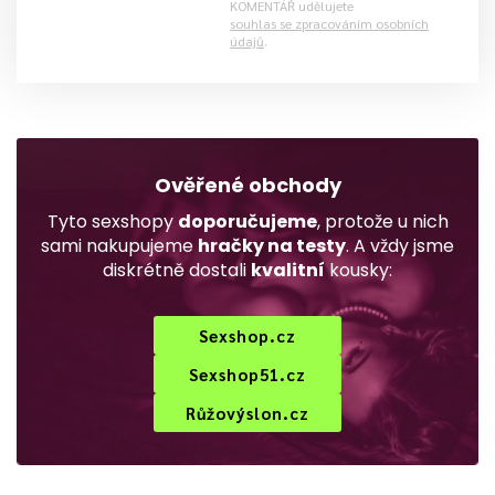
KOMENTÁŘ udělujete
souhlas se zpracováním osobních
údajů
.
Ověřené obchody
Tyto sexshopy
doporučujeme
, protože u nich
sami nakupujeme
hračky na testy
. A vždy jsme
diskrétně dostali
kvalitní
kousky:
Sexshop.cz
Sexshop51.cz
Růžovýslon.cz