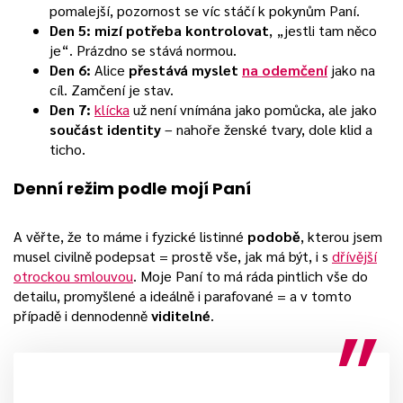
pomalejší, pozornost se víc stáčí k pokynům Paní.
Den 5:
mizí potřeba kontrolovat
, „jestli tam něco
je“. Prázdno se stává normou.
Den 6:
Alice
přestává myslet
na odemčení
jako na
cíl. Zamčení je stav.
Den 7:
klícka
už není vnímána jako pomůcka, ale jako
součást identity
– nahoře ženské tvary, dole klid a
ticho.
Denní režim podle mojí Paní
A věřte, že to máme i fyzické listinné
podobě
, kterou jsem
musel civilně podepsat = prostě vše, jak má být, i s
dřívější
otrockou smlouvou
. Moje Paní to má ráda pintlich vše do
detailu, promyšlené a ideálně i parafované = a v tomto
případě i dennodenně
viditelné
.