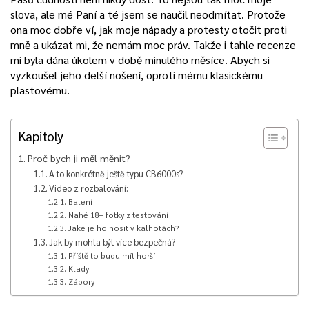
slova, ale mé Paní a té jsem se naučil neodmítat. Protože
ona moc dobře ví, jak moje nápady a protesty otočit proti
mně a ukázat mi, že nemám moc práv. Takže i tahle recenze
mi byla dána úkolem v době minulého měsíce. Abych si
vyzkoušel jeho delší nošení, oproti mému klasickému
plastovému.
Kapitoly
Proč bych ji měl měnit?
A to konkrétně ještě typu CB6000s?
Video z rozbalování:
Balení
Nahé 18+ fotky z testování
Jaké je ho nosit v kalhotách?
Jak by mohla být více bezpečná?
Příště to budu mít horší
Klady
Zápory