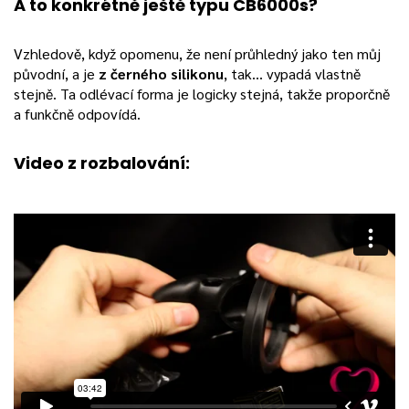
A to konkrétně ještě typu CB6000s?
Vzhledově, když opomenu, že není průhledný jako ten můj
původní, a je
z černého silikonu
, tak… vypadá vlastně
stejně. Ta odlévací forma je logicky stejná, takže proporčně
a funkčně odpovídá.
Video z rozbalování: