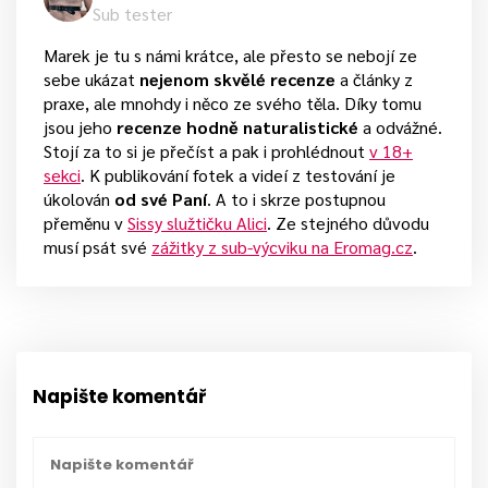
Sub tester
Marek je tu s námi krátce, ale přesto se nebojí ze
sebe ukázat
nejenom skvělé recenze
a články z
praxe, ale mnohdy i něco ze svého těla. Díky tomu
jsou jeho
recenze hodně naturalistické
a odvážné.
Stojí za to si je přečíst a pak i prohlédnout
v 18+
sekci
. K publikování fotek a videí z testování je
úkolován
od své Paní
. A to i skrze postupnou
přeměnu v
Sissy služtičku Alici
. Ze stejného důvodu
musí psát své
zážitky z sub-výcviku na Eromag.cz
.
Napište komentář