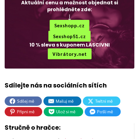
Aktuální cenu a možnost objednat si
prohlédněte zde:
Sexshopp.cz
Sexshop51.cz
10 % sleva s kuponem LASCIVNI
Vibrátory.net
Sdílej mě
Mailuj mě
Twítni mě
Připni mě
Ulož si mě
Pošli mě
Stručně o hračce: