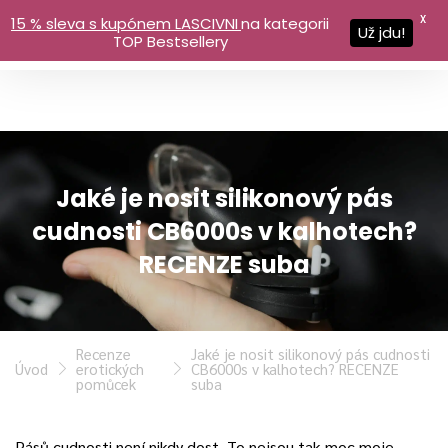
X
15 % sleva s kupónem LASCIVNI
na kategorii
Už jdu!
TOP Bestsellery
Jaké je nosit silikonový pás
cudnosti CB6000s v kalhotech?
RECENZE suba
Recenze
Jaké je nosit silikonový pás cudnosti
Úvod
erotických
CB6000s v kalhotech? RECENZE
pomůcek
suba
Pásů cudnosti není nikdy dost. To nejsou tak moc moje