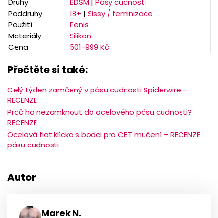
Druhy
BDSM
|
Pásy cudnosti
Poddruhy
18+
|
Sissy / feminizace
Použití
Penis
Materiály
Silikon
Cena
501-999 Kč
Přečtěte si také:
Celý týden zamčený v pásu cudnosti Spiderwire –
RECENZE
Proč ho nezamknout do ocelového pásu cudnosti?
RECENZE
Ocelová flat klícka s bodci pro CBT mučení – RECENZE
pásu cudnosti
Autor
Marek N.