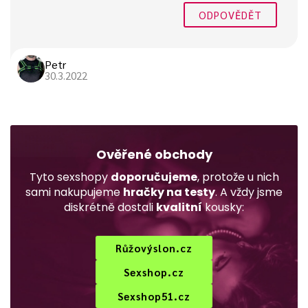
ODPOVĚDĚT
Petr
30.3.2022
Ověřené obchody
Tyto sexshopy
doporučujeme
, protože u nich
sami nakupujeme
hračky na testy
. A vždy jsme
diskrétně dostali
kvalitní
kousky:
Růžovýslon.cz
Sexshop.cz
Sexshop51.cz