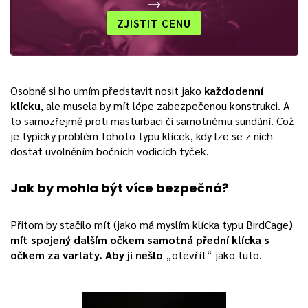
ZJISTIT CENU
Osobně si ho umím představit nosit jako
každodenní
klícku
, ale musela by mít lépe zabezpečenou konstrukci. A
to samozřejmě proti masturbaci či samotnému sundání. Což
je typicky problém tohoto typu klícek, kdy lze se z nich
dostat uvolněním bočních vodicích tyček.
Jak by mohla být více bezpečná?
Přitom by stačilo mít (jako má myslím klícka typu BirdCage
)
mít spojený dalším očkem samotná přední klícka s
očkem za varlaty. Aby ji nešlo
„otevřít“ jako tuto.