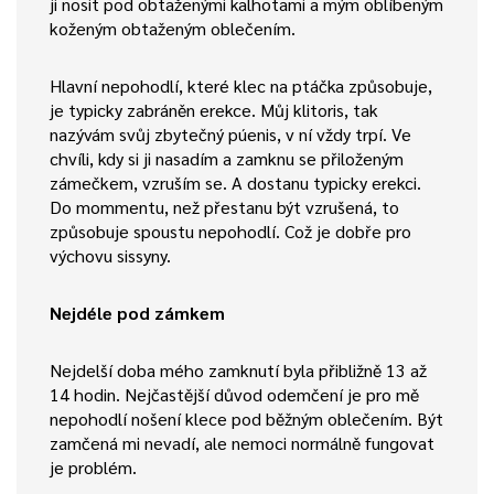
ji nosit pod obtaženými kalhotami a mým oblíbeným
koženým obtaženým oblečením.
Hlavní nepohodlí, které klec na ptáčka způsobuje,
je typicky zabráněn erekce. Můj klitoris, tak
nazývám svůj zbytečný púenis, v ní vždy trpí. Ve
chvíli, kdy si ji nasadím a zamknu se přiloženým
zámečkem, vzruším se. A dostanu typicky erekci.
Do mommentu, než přestanu být vzrušená, to
způsobuje spoustu nepohodlí. Což je dobře pro
výchovu sissyny.
Nejdéle pod zámkem
Nejdelší doba mého zamknutí byla přibližně 13 až
14 hodin. Nejčastější důvod odemčení je pro mě
nepohodlí nošení klece pod běžným oblečením. Být
zamčená mi nevadí, ale nemoci normálně fungovat
je problém.