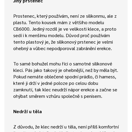
Jiný prstenec
Prostenec, který používám, není ze silikonmu, ale z
plastu. Tento kousek mám z většího modelu
CB6000. Jediný rozdíl je ve velikosti klece, a proto
sedí i k menšímu modelu. Důvod proč používám
tento plastový je, že silikonový prstenec je velmi
ohebný a vůbec nepodporoval zabránění erekce.
To samé bohužel mohu říci o samotné silikonové
kleci. Pás jako takový je ohebnější, než by měla být.
Pokud nemáte oblečené spodní prádlo, či harness,
které ji drží v jedné poloze po celou dobu
zamknutí, tak klec neudrží nápor erekce a začne se
ohýbat směrem vzhůru společně s penisem.
Nedrží u těla
Z důvodu, že klec nedrží u těla, není příliš komfortní