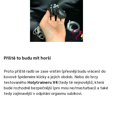
Příště to budu mít horší
Proto příště radši se zase vrátím (přesněji budu vrácen) do
kovové Spiderwire klícky a jejích obdob. Nebo do brzy
testovaného
Holytraineru V4
(tedy té nejnovější), která
bude rozhodně bezpečnější (pro mou ne/masturbaci) a také
tedy zajímavější v odpírání orgasmu subíkovi.