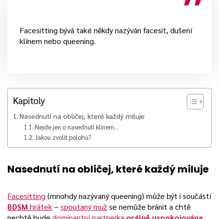
Facesitting bývá také někdy nazýván facesit, dušení
klínem nebo queening.
Kapitoly
Nasednutí na obličej, které každý miluje
Nejde jen o nasednutí klínem…
Jakou zvolit polohu?
Nasednutí na obličej, které každý miluje
Facesitting
(mnohdy nazývaný queening) může být i součástí
BDSM
hrátek
–
spoutaný muž
se nemůže bránit a chtě
nechtě bude
dominantní partnerka
orálně uspokojována
.