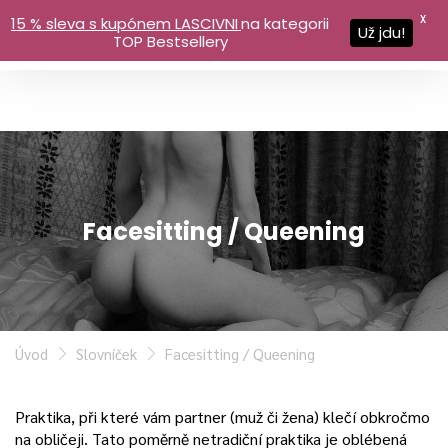
X
15 % sleva s kupónem LASCIVNI
na kategorii
Už jdu!
TOP Bestsellery
Facesitting / Queening
Úvod
Slovníček
Facesitting / Queening
Praktika, při které vám partner (muž či žena) klečí obkročmo
na obličeji. Tato poměrně netradiční praktika je oblébená