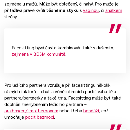
zejména u mužů. Může být oblečený, či nahý. Pro muže je
přitažlivá právě kvůli
těsnému styku
s
vagínou
, či
análkem
slečny.
Facesitting bývá často kombinován také s dušením,
zejména v BDSM komunitě
.
Pro ležícího partnera vzrušuje při facesittingu několik
různých faktorů – chuť a vůně intimních partií, váha těla
partnera/partnerky a také tma. Facesitting může být také
doplněn znehybněním ležícího partnera –
oralboxem/smotherboxem
nebo třeba
bondáží
, což
umocňuje
pocit bezmoci
.