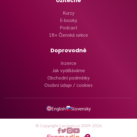
Užitečné
Kurzy
E-booky
Podcast
18+ Členská sekce
Doprovodné
Inzerce
Jak vyděláváme
Obchodní podmínky
Osobní údaje / cookies
English
Slovensky
© Copyright Lascivni.cz 2009-2026