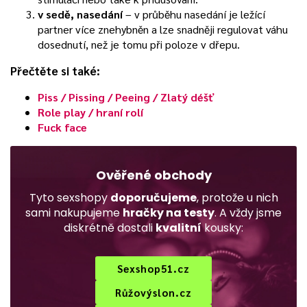
v sedě, nasedání
– v průběhu nasedání je ležící
partner více znehybněn a lze snadněji regulovat váhu
dosednutí, než je tomu při poloze v dřepu.
Přečtěte si také:
Piss / Pissing / Peeing / Zlatý déšť
Role play / hraní rolí
Fuck face
Ověřené obchody
Tyto sexshopy
doporučujeme
, protože u nich
sami nakupujeme
hračky na testy
. A vždy jsme
diskrétně dostali
kvalitní
kousky:
Sexshop51.cz
Růžovýslon.cz