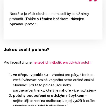
Nedržte je však dlouho – nemuseli by se už nikdy
probudit.
Takže s těmito hrátkami dávejte
opravdu pozor
.
Jakou zvolit polohu?
Pro facesitting je
nejlepších několik erotických poloh
:
ve dřepu, v pokleku
– vhodná pro páry, které se
chtějí věnovat orálně-vaginální nebo orálně-anální
stimulaci. Při této poloze jsou nohy
partnera/partnerky, který je nahoře více roztaženy.
polohy podpořené erotickým nábytkem
–
nejčastěji sezení na oralboxu; lze jej využít k orální
stimulaci nebo také k přidušování.