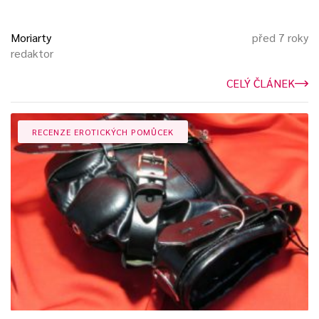
Moriarty
před 7 roky
redaktor
CELÝ ČLÁNEK
RECENZE EROTICKÝCH POMŮCEK