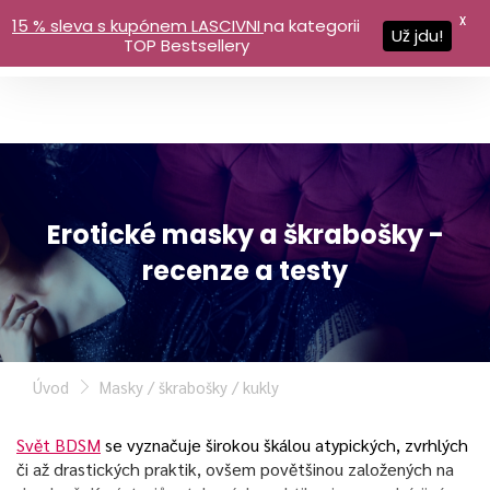
X
15 % sleva s kupónem LASCIVNI
na kategorii
Už jdu!
TOP Bestsellery
Erotické masky a škrabošky -
recenze a testy
Úvod
Masky / škrabošky / kukly
Svět BDSM
se vyznačuje širokou škálou atypických, zvrhlých
či až drastických praktik, ovšem povětšinou založených na