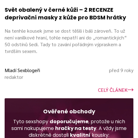
Svět obalený v černé kůži – 2 RECENZE
deprivační masky z kůže pro BDSM hrátky
Na tenhle kousek jsme se dost těšili i báli zároveň. To už
není vanilkové hraní, tohle nepatří ani do „romantických“
50 odstínů šedi. Tady to zavání pořádným výpraskem a
tvrdším sexem.
Mladí Sexblogeři
před 9 roky
redaktor
CELÝ ČLÁNEK
Ověřené obchody
Tyto sexshopy
doporučujeme
, protože u nich
sami nakupujeme
hračky na testy
. A vždy jsme
diskrétně dostali
kvalitní
kousky: