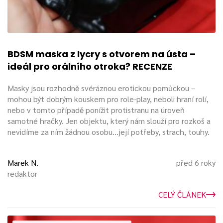
Stylizace do zvířete degraduje z pozice člověka na úroveň
zvířete. Ponížení je tak ještě intenzivnější. Dalším důvodem
pro zvířecí masky může být skrytá nebo přiznaná zoofilie.
Pakliže sexuální vyžití na
člověku v masce
je pro zoofila
dostačující, nelze proti této aktivitě nic namítat. Zvířecí
BDSM maska z lycry s otvorem na ústa –
masky najdou uplatnění i při hraní rolí.
ideál pro orálního otroka? RECENZE
Masky jsou rozhodně svéráznou erotickou pomůckou –
Kukly s otvory v oblasti úst
mohou být dobrým kouskem pro role-play, neboli hraní rolí,
nebo v tomto případě ponížit protistranu na úroveň
Tento typ kukel je natolik důležitý, že si zaslouží zvláštní
samotné hračky. Jen objektu, který nám slouží pro rozkoš a
odstavec.
PO odkrytí často
následuje orální sex a různé
nevidíme za ním žádnou osobu...její potřeby, strach, touhy.
další lízací aktivity. Pán poručí otrokovi něco olízat a u toho
mu nechá zakryté oči.
Marek N.
před 6 roky
redaktor
Otrok netuší, co líže a tato nevědomost ho děsí a vzrušuje
zároveň. Chvíli může
olizovat marmeládu
ze stolu a
CELÝ ČLÁNEK
vzápětí se věnuje penisu. Pokud svého pána neuspokojí,
může následovat trest v podobě ubrání vzduchu, nebo
aplikace roubíku.