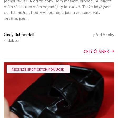
jednou zkusil. A od té doby jsem maskám propadl. A jelikož
mám rád i latex mám nejraději ty latexové. Takže když jsem
dostal možnost od MH sexshopu jednu zrecenzovat,
neváhal jsem.
Očekávání v naprosté tmě na to, co si pán pro otroka
připravil, dokáže submisivního jedince kvalitě vzrušit.
Cindy Rubberdoll
před 5 roky
redaktor
CELÝ ČLÁNEK
Dominantní z páru je zase vzrušen a opojen
pocitem moci
nad svým otrokem. Použití masky dokáže otroka ponížit až
RECENZE EROTICKÝCH POMŮCEK
odosobnit.
Člověk v kukle již není člověk, jehož názory a pocity někoho
zajímají. Byl postaven do role pouhé sexuální hračky, která
nemá
jiný důvod existence
, než plnit přání svého majitele.
Zvláštním typem masek jsou masky znázorňující hlavy
zvířat, třeba psa nebo kočky.