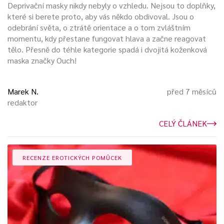
při přepravě
pachatele nebezpečného
nebo
Deprivační masky nikdy nebyly o vzhledu. Nejsou to doplňky,
nespolupracujícího.
které si berete proto, aby vás někdo obdivoval. Jsou o
odebrání světa, o ztrátě orientace a o tom zvláštním
momentu, kdy přestane fungovat hlava a začne reagovat
Použitím masky je snížena jeho prostorová orientace, a tím i
tělo. Přesně do téhle kategorie spadá i dvojitá koženková
odpor. Kukla se používala při popravách, kdy odsouzený
maska značky Ouch!
neviděl na popravčí četu. Popravčí četa zároveň nemusela
sledovat předsmrtný výraz odsouzeného. Omezení
způsobující smyslovou deprivaci však může
být bráno i
Marek N.
před 7 měsíců
pozitivně
.
redaktor
Maska na oči se často využívá k relaxaci, kdy člověk nechce
CELÝ ČLÁNEK
být rozptylován
denním světlem.
Deprivace tmou dokáže
vyvolat hluboké prožitky vedoucí ke změně pohledu na sebe
a na svět.
RECENZE EROTICKÝCH POMŮCEK
Kukla a maska v sexuálních praktikách
Obecný význam se přenáší i do sexuální roviny. Maska může
svého nositele chránit nebo mu působit deprivaci. Maska