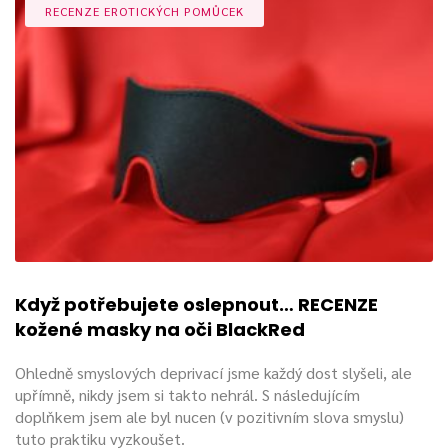
RECENZE EROTICKÝCH POMŮCEK
Možností na použití kukel je mnoho, občas si najdou cestu i
do ložnic párů, které
BDSM nevyznávají
, ale rádi zkouší
nové věci při cestě za pestřejším sexuálním životem.
Když potřebujete oslepnout… RECENZE
kožené masky na oči BlackRed
Ohledně smyslových deprivací jsme každý dost slyšeli, ale
upřímně, nikdy jsem si takto nehrál. S následujícím
doplňkem jsem ale byl nucen (v pozitivním slova smyslu)
tuto praktiku vyzkoušet.