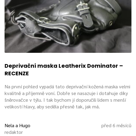
Masky s roubíky – deprivační
Bývají však kukly rovněž s očima nebo s odnímatelnou
maskou v oblastí očí, někdy i s
postrojem na
roubík
v
oblasti úst. Některé masky disponují zipem po celé délce
hlavy, jiné jsou ve tvaru zvířete bez detailů (ve tvaru psa,
tedy typický obrys čumáku a uši). Tyto pomůcky jsou
použitelné pro
role-play
,
ponny play
či doggie play.
Deprivační maska Leatherix Dominator –
Takové kukly jsou doplňkem klasických
sexuálních
RECENZE
kombinéz
, většinou černé nebo červené barvy se zapínáním
po celé délce zad (některé kombinézy už disponují vkuse s
Na první pohled vypadá tato deprivační kožená maska velmi
maskou, u jiných lze masky pomocí zipu střídat).
kvalitně a příjemně voní. Dobře se nasazuje i dotahuje díky
šněrovačce v týlu. I tak bychom jí doporučili lidem s menší
velikostí hlavy, aby seděla přesně tak, jak má.
Kukla chrání soukromí
Obecnou výhodou, pro kterou se člověk rozhoduje použít
Nela a Hugo
před 6 měsíců
kuklu nebo masku, je
skrytí identity
, zachování soukromí.
redaktor