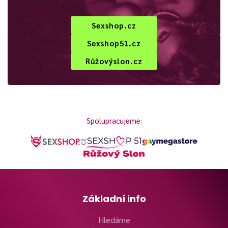
Sexshop.cz
Sexshop51.cz
Růžovýslon.cz
Spolupracujeme:
Základní info
Hledáme