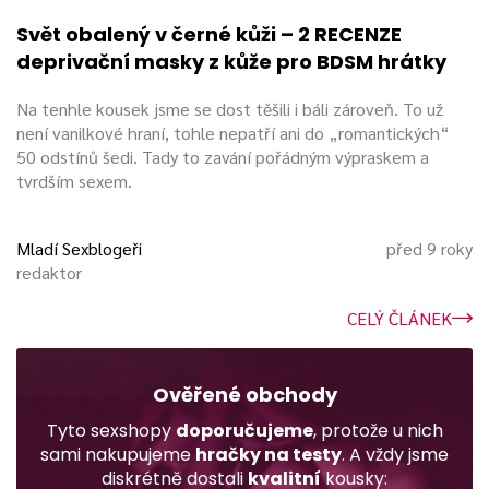
Svět obalený v černé kůži – 2 RECENZE
deprivační masky z kůže pro BDSM hrátky
Na tenhle kousek jsme se dost těšili i báli zároveň. To už
není vanilkové hraní, tohle nepatří ani do „romantických“
50 odstínů šedi. Tady to zavání pořádným výpraskem a
tvrdším sexem.
Mladí Sexblogeři
před 9 roky
redaktor
CELÝ ČLÁNEK
Ověřené obchody
Tyto sexshopy
doporučujeme
, protože u nich
sami nakupujeme
hračky na testy
. A vždy jsme
diskrétně dostali
kvalitní
kousky: