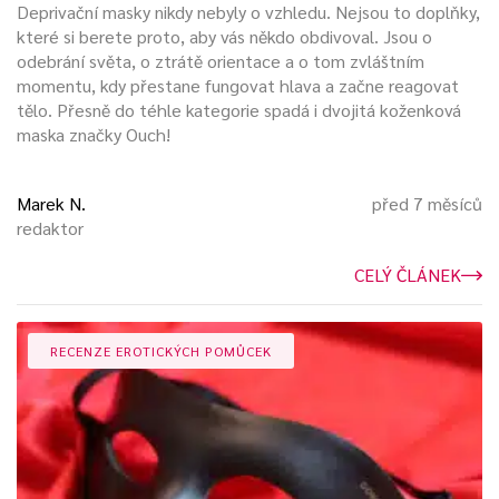
při přepravě
pachatele nebezpečného
nebo
Deprivační masky nikdy nebyly o vzhledu. Nejsou to doplňky,
nespolupracujícího.
které si berete proto, aby vás někdo obdivoval. Jsou o
odebrání světa, o ztrátě orientace a o tom zvláštním
momentu, kdy přestane fungovat hlava a začne reagovat
Použitím masky je snížena jeho prostorová orientace, a tím i
tělo. Přesně do téhle kategorie spadá i dvojitá koženková
odpor. Kukla se používala při popravách, kdy odsouzený
maska značky Ouch!
neviděl na popravčí četu. Popravčí četa zároveň nemusela
sledovat předsmrtný výraz odsouzeného. Omezení
způsobující smyslovou deprivaci však může
být bráno i
Marek N.
před 7 měsíců
pozitivně
.
redaktor
Maska na oči se často využívá k relaxaci, kdy člověk nechce
CELÝ ČLÁNEK
být rozptylován
denním světlem.
Deprivace tmou dokáže
vyvolat hluboké prožitky vedoucí ke změně pohledu na sebe
a na svět.
RECENZE EROTICKÝCH POMŮCEK
Kukla a maska v sexuálních praktikách
Obecný význam se přenáší i do sexuální roviny. Maska může
svého nositele chránit nebo mu působit deprivaci. Maska