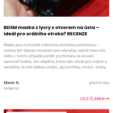
Stylizace do zvířete degraduje z pozice člověka na úroveň
zvířete. Ponížení je tak ještě intenzivnější. Dalším důvodem
pro zvířecí masky může být skrytá nebo přiznaná zoofilie.
Pakliže sexuální vyžití na
člověku v masce
je pro zoofila
dostačující, nelze proti této aktivitě nic namítat. Zvířecí
BDSM maska z lycry s otvorem na ústa –
masky najdou uplatnění i při hraní rolí.
ideál pro orálního otroka? RECENZE
Masky jsou rozhodně svéráznou erotickou pomůckou –
Kukly s otvory v oblasti úst
mohou být dobrým kouskem pro role-play, neboli hraní rolí,
nebo v tomto případě ponížit protistranu na úroveň
Tento typ kukel je natolik důležitý, že si zaslouží zvláštní
samotné hračky. Jen objektu, který nám slouží pro rozkoš a
odstavec.
PO odkrytí často
následuje orální sex a různé
nevidíme za ním žádnou osobu...její potřeby, strach, touhy.
další lízací aktivity. Pán poručí otrokovi něco olízat a u toho
mu nechá zakryté oči.
Marek N.
před 6 roky
redaktor
Otrok netuší, co líže a tato nevědomost ho děsí a vzrušuje
zároveň. Chvíli může
olizovat marmeládu
ze stolu a
CELÝ ČLÁNEK
vzápětí se věnuje penisu. Pokud svého pána neuspokojí,
může následovat trest v podobě ubrání vzduchu, nebo
aplikace roubíku.