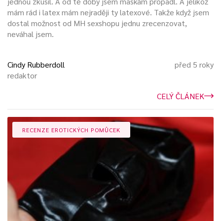
jednou zkusil. A od té doby jsem maskám propadl. A jelikož
mám rád i latex mám nejraději ty latexové. Takže když jsem
dostal možnost od MH sexshopu jednu zrecenzovat,
neváhal jsem.
Očekávání v naprosté tmě na to, co si pán pro otroka
připravil, dokáže submisivního jedince kvalitě vzrušit.
Cindy Rubberdoll
před 5 roky
redaktor
CELÝ ČLÁNEK
Dominantní z páru je zase vzrušen a opojen
pocitem moci
nad svým otrokem. Použití masky dokáže otroka ponížit až
RECENZE EROTICKÝCH POMŮCEK
odosobnit.
Člověk v kukle již není člověk, jehož názory a pocity někoho
zajímají. Byl postaven do role pouhé sexuální hračky, která
nemá
jiný důvod existence
, než plnit přání svého majitele.
Zvláštním typem masek jsou masky znázorňující hlavy
zvířat, třeba psa nebo kočky.