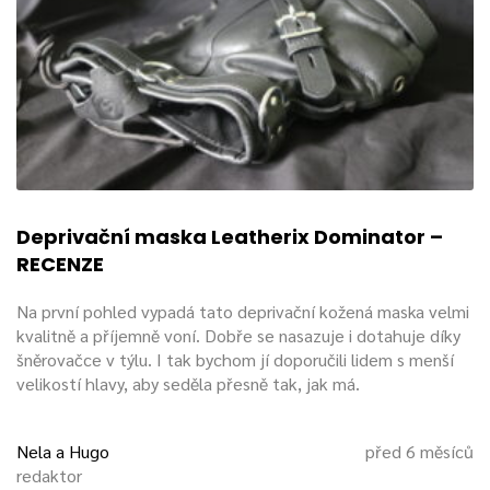
Masky s roubíky – deprivační
Bývají však kukly rovněž s očima nebo s odnímatelnou
maskou v oblastí očí, někdy i s
postrojem na
roubík
v
oblasti úst. Některé masky disponují zipem po celé délce
hlavy, jiné jsou ve tvaru zvířete bez detailů (ve tvaru psa,
tedy typický obrys čumáku a uši). Tyto pomůcky jsou
použitelné pro
role-play
,
ponny play
či doggie play.
Deprivační maska Leatherix Dominator –
Takové kukly jsou doplňkem klasických
sexuálních
RECENZE
kombinéz
, většinou černé nebo červené barvy se zapínáním
po celé délce zad (některé kombinézy už disponují vkuse s
Na první pohled vypadá tato deprivační kožená maska velmi
maskou, u jiných lze masky pomocí zipu střídat).
kvalitně a příjemně voní. Dobře se nasazuje i dotahuje díky
šněrovačce v týlu. I tak bychom jí doporučili lidem s menší
velikostí hlavy, aby seděla přesně tak, jak má.
Kukla chrání soukromí
Obecnou výhodou, pro kterou se člověk rozhoduje použít
Nela a Hugo
před 6 měsíců
kuklu nebo masku, je
skrytí identity
, zachování soukromí.
redaktor