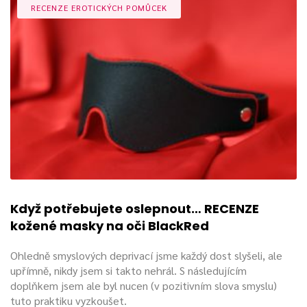
RECENZE EROTICKÝCH POMŮCEK
Možností na použití kukel je mnoho, občas si najdou cestu i
do ložnic párů, které
BDSM nevyznávají
, ale rádi zkouší
nové věci při cestě za pestřejším sexuálním životem.
Když potřebujete oslepnout… RECENZE
kožené masky na oči BlackRed
Ohledně smyslových deprivací jsme každý dost slyšeli, ale
upřímně, nikdy jsem si takto nehrál. S následujícím
doplňkem jsem ale byl nucen (v pozitivním slova smyslu)
tuto praktiku vyzkoušet.