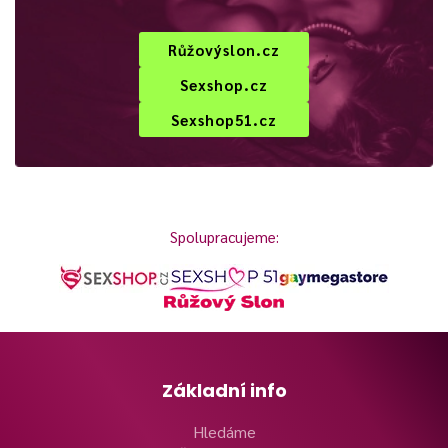
Růžovýslon.cz
Sexshop.cz
Sexshop51.cz
Spolupracujeme:
Základní info
Hledáme