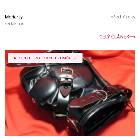
Moriarty
před 7 roky
redaktor
CELÝ ČLÁNEK
RECENZE EROTICKÝCH POMŮCEK