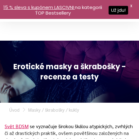
X
15 % sleva s kupónem LASCIVNI
na kategorii
Už jdu!
TOP Bestsellery
Erotické masky a škrabošky -
recenze a testy
Úvod
Masky / škrabošky / kukly
Svět BDSM
se vyznačuje širokou škálou atypických, zvrhlých
či až drastických praktik, ovšem povětšinou založených na