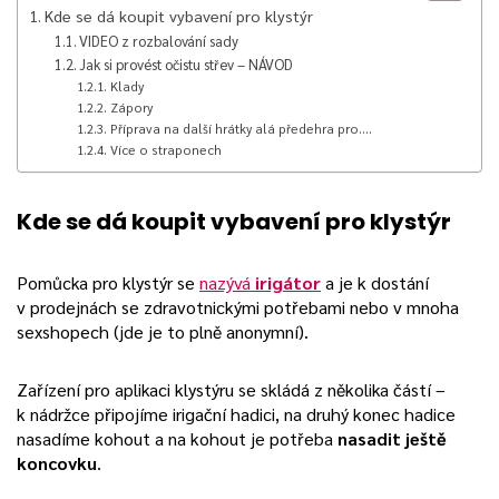
Kde se dá koupit vybavení pro klystýr
VIDEO z rozbalování sady
Jak si provést očistu střev – NÁVOD
Klady
Zápory
Příprava na další hrátky alá předehra pro….
Více o straponech
Kde se dá koupit vybavení pro klystýr
Pomůcka pro klystýr se
nazývá
irigátor
a je k dostání
v prodejnách se zdravotnickými potřebami nebo v mnoha
sexshopech (jde je to plně anonymní).
Zařízení pro aplikaci klystýru se skládá z několika částí –
k nádržce připojíme irigační hadici, na druhý konec hadice
nasadíme kohout a na kohout je potřeba
nasadit ještě
koncovku
.