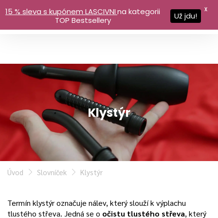
X
15 % sleva s kupónem LASCIVNI
na kategorii
Už jdu!
TOP Bestsellery
Klystýr
Úvod
Slovníček
Klystýr
Termín klystýr označuje nálev, který slouží k výplachu
tlustého střeva. Jedná se o
očistu tlustého střeva
, který