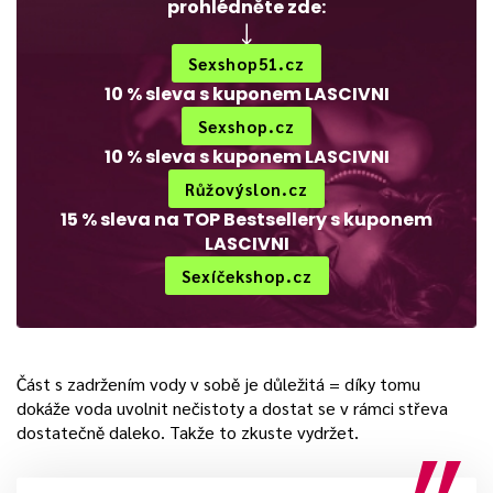
prohlédněte zde:
Sexshop51.cz
10 % sleva s kuponem LASCIVNI
Sexshop.cz
10 % sleva s kuponem LASCIVNI
Růžovýslon.cz
15 % sleva na TOP Bestsellery s kuponem
LASCIVNI
Sexíčekshop.cz
Část s zadržením vody v sobě je důležitá = díky tomu
dokáže voda uvolnit nečistoty a dostat se v rámci střeva
dostatečně daleko. Takže to zkuste vydržet.