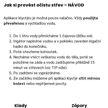
Jak si provést očistu střev – NÁVOD
Aplikace klystýru je možná pouze nalačno. Vždy
použijte
převařenou
a vychladlou vodu.
Do 1 litru vody přimícháme 1 čajovou lžičku soli.
Irigátor naplníme vodou a v pokleku zaveden irigační
hadici do konečníku.
Poté otevřeme kohoutek.
Necháme vtéct veškerou vodu do těla, poté se
položíme na záda a vodu zadržujeme přibližně 15
minut ve střevech (viz TIP níže).
Po zadržení se vyprázdníme.
Ze začátku můžeme při aplikaci klystýr
cítit mírnou
bolest
nebo nepříjemné pocity.
Klady
Zápory