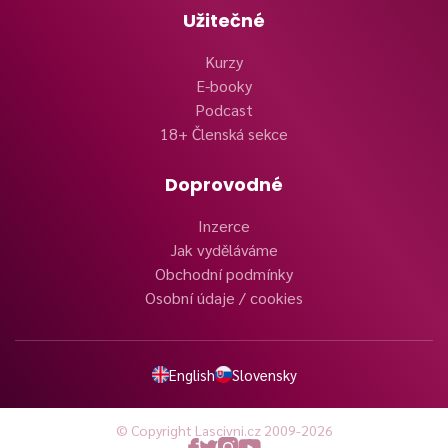
Užitečné
Kurzy
E-booky
Podcast
18+ Členská sekce
Doprovodné
Inzerce
Jak vyděláváme
Obchodní podmínky
Osobní údaje / cookies
English
Slovensky
© Copyright Lascivni.cz 2009-2026