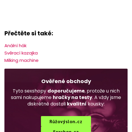
Přečtěte si také:
Anální hák
Svěrací kazajka
Milking machine
Ověřené obchody
Tyto sexshopy
doporučujeme
, protože u nich
sami nakupujeme
hračky na testy
. A vždy jsme
diskrétně dostali
kvalitní
kousky:
Růžovýslon.cz
Sexshop.cz