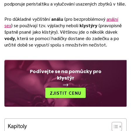
podporuje peristaltiku a vylučování usazených zbytků v těle.
Pro důkladné vyčištění
análu
(pro bezproblémový
anální
sex
) se používají tzv. výplachy neboli
klystýry
(pravopisně
špatně psané jako klistýry). Většinou jde o několik dávek
vody
, která se pomocí hadičky dostane do zadečku a po
určité době se vypustí spolu s množstvím nečistot.
Podívejte se na pomůcky pro
klystýr
ZJISTIT CENU
Kapitoly