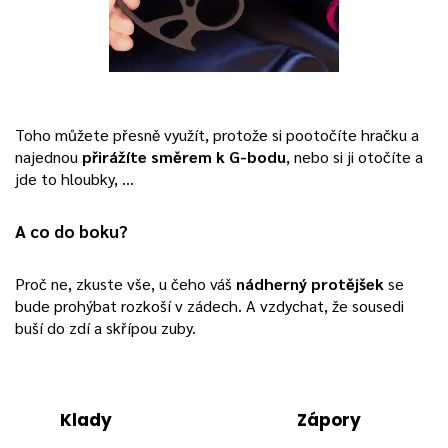
Toho můžete přesně využít, protože si pootočíte hračku a
najednou
přirážíte směrem k G-bodu
, nebo si ji otočíte a
jde to hloubky, …
A co do boku?
Proč ne, zkuste vše, u čeho váš
nádherný protějšek
se
bude prohýbat rozkoší v zádech. A vzdychat, že sousedi
buší do zdí a skřípou zuby.
Klady
Zápory