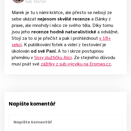
Sub tester
Marek je tu s námi krátce, ale přesto se nebojí ze
sebe ukázat
nejenom skvělé recenze
a články z
praxe, ale mnohdy i něco ze svého těla. Díky tomu
jsou jeho
recenze hodně naturalistické
a odvážné.
Stojí za to si je přečíst a pak i prohlédnout
v 18+
sekci
. K publikování fotek a videí z testování je
úkolován
od své Paní
. A to i skrze postupnou
přeměnu v
Sissy služtičku Alici
. Ze stejného důvodu
musí psát své
zážitky z sub-výcviku na Eromag.cz
.
Napište komentář