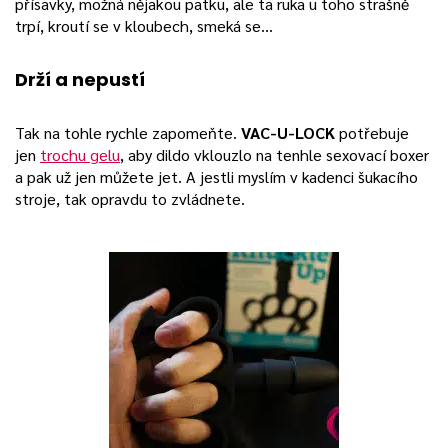
přísavky, možná nějakou patku, ale ta ruka u toho strašně
trpí, kroutí se v kloubech, smeká se…
Drží a nepustí
Tak na tohle rychle zapomeňte.
VAC-U-LOCK
potřebuje
jen
trochu gelu
, aby dildo vklouzlo na tenhle sexovací boxer
a pak už jen můžete jet. A jestli myslím v kadenci šukacího
stroje, tak opravdu to zvládnete.