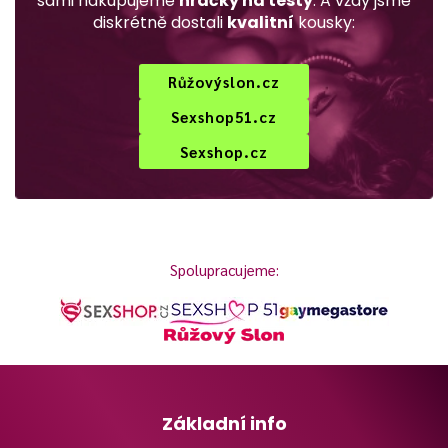
sami nakupujeme
hračky na testy
. A vždy jsme
diskrétně dostali
kvalitní
kousky:
Růžovýslon.cz
Sexshop51.cz
Sexshop.cz
Spolupracujeme:
Základní info