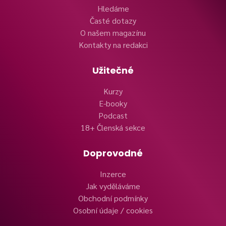
Hledáme
Časté dotazy
O našem magazínu
Kontakty na redakci
Užitečné
Kurzy
E-booky
Podcast
18+ Členská sekce
Doprovodné
Inzerce
Jak vyděláváme
Obchodní podmínky
Osobní údaje / cookies