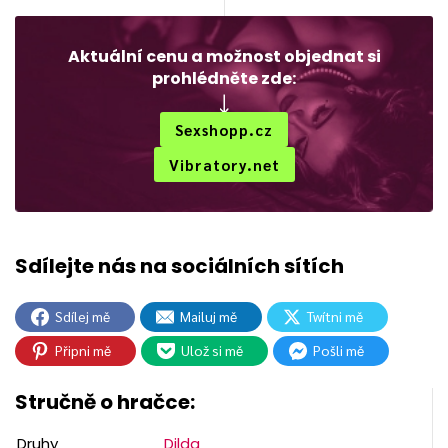
Aktuální cenu a možnost objednat si
prohlédněte zde:
Sexshopp.cz
Vibratory.net
Sdílej mě
Mailuj mě
Twítni mě
Připni mě
Ulož si mě
Pošli mě
Stručně o hračce:
Druhy
Dilda