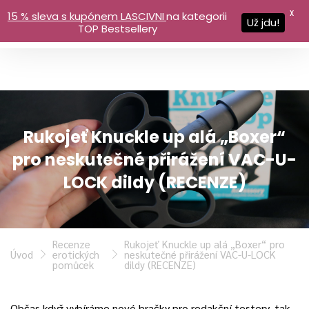
X
15 % sleva s kupónem LASCIVNI
na kategorii
Už jdu!
TOP Bestsellery
Rukojeť Knuckle up alá „Boxer“
pro neskutečné přirážení VAC-U-
LOCK dildy (RECENZE)
Recenze
Rukojeť Knuckle up alá „Boxer“ pro
Úvod
erotických
neskutečné přirážení VAC-U-LOCK
pomůcek
dildy (RECENZE)
Občas když vybíráme nové hračky pro redakční testery, tak