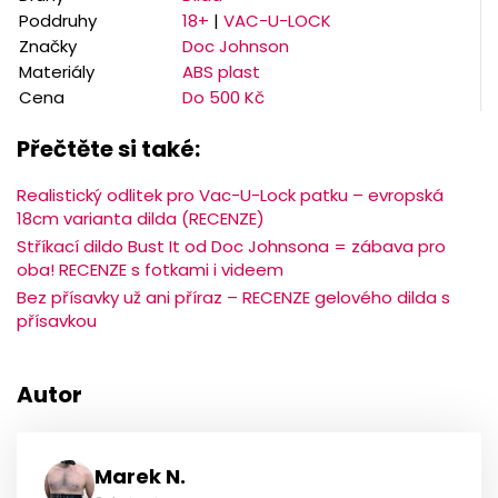
Poddruhy
18+
|
VAC-U-LOCK
Značky
Doc Johnson
Materiály
ABS plast
Cena
Do 500 Kč
Přečtěte si také:
Realistický odlitek pro Vac-U-Lock patku – evropská
18cm varianta dilda (RECENZE)
Stříkací dildo Bust It od Doc Johnsona = zábava pro
oba! RECENZE s fotkami i videem
Bez přísavky už ani příraz – RECENZE gelového dilda s
přísavkou
Autor
Marek N.