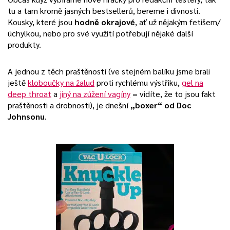
tu a tam kromě jasných bestsellerů, bereme i divnosti.
Kousky, které jsou
hodně okrajové
, ať už nějakým fetišem/
úchylkou, nebo pro své využití potřebují nějaké další
produkty.
A jednou z těch praštěností (ve stejném balíku jsme brali
ještě
kloboučky na žalud
proti rychlému výstřiku,
gel na
deep throat
a
jiný na zúžení vagíny
= vidíte, že to jsou fakt
praštěnosti a drobnosti), je dnešní
„boxer“ od Doc
Johnsonu
.