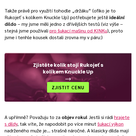
Takže právě pro využití tohodle „držáku“ (ofiko je to
Rukojeť s kolíkem Knuckle Up) potřebujete ještě
ideální
dildo
– my jsme měli jedno z dřívějších testů (viz výše –
stejná jsme používali
pro šukací mašinu od KINKu
), proto
jsme i tenhle kousek dostali zrovna my v páru:)
Zjistěte kolik stojí Rukojeť s
kolíkem Knuckle Up
ZJISTIT CENU
A upřímně? Považuju to za
objev roku!
Jestli si rádi
hrajete
s dildy
, tak víte, že napodobit po více minut
šukací výkon
nadrženého muže je… strašně náročné. A klasicky dilda mají