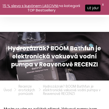
X
15 % sleva s kupónem LASCIVNI
na kategorii
Už jdu!
TOP Bestsellery
Hydrozázrak? BOOM Bathfun je
elektronická vakuová vodní
pumpa v Reavenově RECENZI
Recenze
Hydrozázrak? BOOM Bathfun je
Úvod
erotických
elektronická vakuová vodní pumpa v
pomůcek
Reavenově RECENZI
Musím se vám na začátek přiznat. Vakuové pumpy jsem