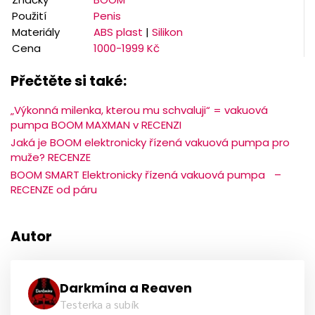
Použití
Penis
Materiály
ABS plast
|
Silikon
Cena
1000-1999 Kč
Přečtěte si také:
„Výkonná milenka, kterou mu schvaluji“ = vakuová
pumpa BOOM MAXMAN v RECENZI
Jaká je BOOM elektronicky řízená vakuová pumpa pro
muže? RECENZE
BOOM SMART Elektronicky řízená vakuová pumpa –
RECENZE od páru
Autor
Darkmína a Reaven
Testerka a subík