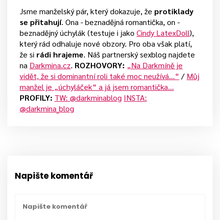
Jsme manželský pár, který dokazuje, že
protiklady
se přitahují
. Ona - beznadějná romantička, on -
beznadějný úchylák (testuje i jako
Cindy LatexDoll
),
který rád odhaluje nové obzory. Pro oba však platí,
že si
rádi hrajeme
. Náš partnerský sexblog najdete
na
Darkmina.cz
.
ROZHOVORY:
„Na Darkmíně je
vidět, že si dominantní roli také moc neužívá…“
/
Můj
manžel je „úchyláček“ a já jsem romantička…
PROFILY:
TW: @darkminablog
INSTA:
@darkmina_blog
Napište komentář