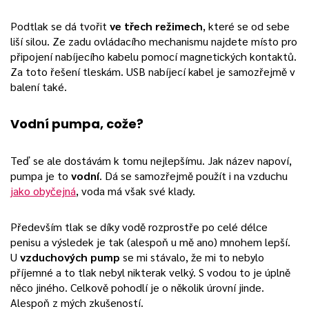
Podtlak se dá tvořit
ve třech režimech
, které se od sebe
liší silou. Ze zadu ovládacího mechanismu najdete místo pro
připojení nabíjecího kabelu pomocí magnetických kontaktů.
Za toto řešení tleskám. USB nabíjecí kabel je samozřejmě v
balení také.
Vodní pumpa, cože?
Teď se ale dostávám k tomu nejlepšímu. Jak název napoví,
pumpa je to
vodní
. Dá se samozřejmě použít i na vzduchu
jako obyčejná
, voda má však své klady.
Především tlak se díky vodě rozprostře po celé délce
penisu a výsledek je tak (alespoň u mě ano) mnohem lepší.
U
vzduchových pump
se mi stávalo, že mi to nebylo
příjemné a to tlak nebyl nikterak velký. S vodou to je úplně
něco jiného. Celkově pohodlí je o několik úrovní jinde.
Alespoň z mých zkušeností.