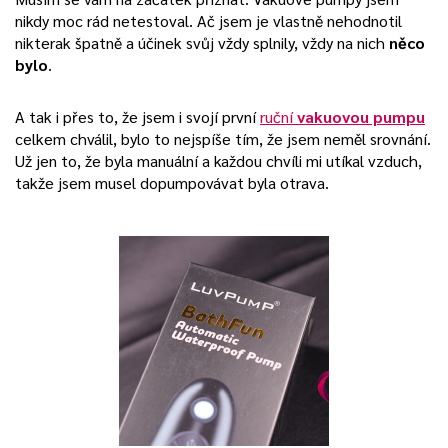
nikdy moc rád netestoval. Ač jsem je vlastně nehodnotil
nikterak špatně a účinek svůj vždy splnily, vždy na nich
něco
bylo
.
A tak i přes to, že jsem i svojí první
ruční
vakuovou pumpu
celkem chválil, bylo to nejspíše tím, že jsem neměl srovnání.
Už jen to, že byla manuální a každou chvíli mi utíkal vzduch,
takže jsem musel dopumpovávat byla otrava.