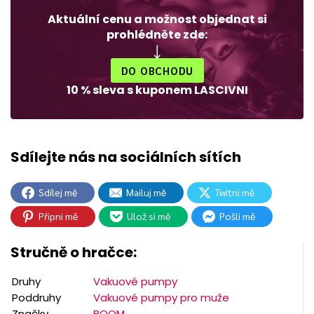
Aktuální cenu a možnost objednat si
prohlédněte zde:
DO OBCHODU
10 % sleva s kuponem LASCIVNI
Sdílej mě
Mailuj mě
Twítni mě
Připni mě
Ulož si mě
Pošli mě
Stručně o hračce:
Druhy
Vakuové pumpy
Poddruhy
Vakuové pumpy pro muže
Značky
BOOM