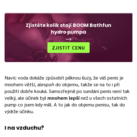
Zjistěte kolik stojí BOOM Bathfun
hydro pumpa
ZJISTIT CENU
Navíc voda dokáže způsobit pěknou iluzy, že váš penis je
mnohem větší, alespoň do objemu, takže se na to i při
použití dobře kouká. Samozřejmě po sundání penis není tak
velký, ale účinek byl
mnohem lepší
než u všech ostatních
pump co jsem kdy měl. A to jak do objemu penisu, tak do
výdrže účinku.
I na vzduchu?