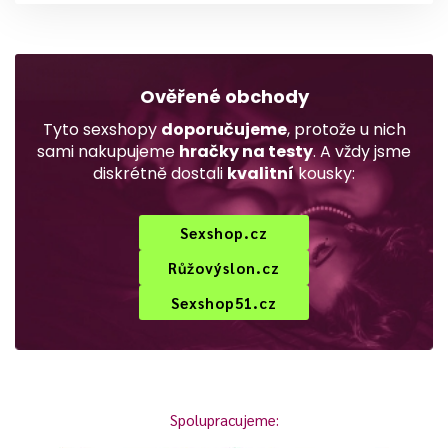
Ověřené obchody
Tyto sexshopy
doporučujeme
, protože u nich
sami nakupujeme
hračky na testy
. A vždy jsme
diskrétně dostali
kvalitní
kousky:
Sexshop.cz
Růžovýslon.cz
Sexshop51.cz
Spolupracujeme: