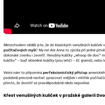
Mimochodem věděli jste, že do klasických venušiných kuliček vý
počítačových myší
? My ne! Ale Anna to zjistila při jedné pitv
dokonalé zvenku i zevnitř. Venušiny kuličky „whoop de doo“ ma
kuličku“ – buď skleněné kuličky (jsou lehčí – 41 gramů), nebo 
Velmi nám to připomíná
perfekcionistický přístup
amerického
podobně precizně nechat zpracovat vnějšek i vnitřek počítačů A
přesto, že dovnitř se pravděpodobně nikdo nepodívá.
Křest venušiných kuliček v pražské galerii D