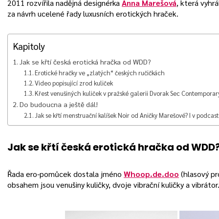
2011 rozvířila nadějná designérka
Anna Marešová
, která vyhr
za návrh ucelené řady luxusních erotických hraček.
Kapitoly
Jak se křtí česká erotická hračka od WDD?
Erotické hračky ve „zlatých“ českých ručičkách
Video popisující zrod kuliček
Křest venušiných kuliček v pražské galerii Dvorak Sec Contemporar
Do budoucna a ještě dál!
Jak se křtí menstruační kalíšek Noir od Aničky Marešové? I v podcast
Jak se křtí česká erotická hračka od WDD
Řada ero-pomůcek dostala jméno
Whoop.de.doo
(hlasový pro
obsahem jsou venušiny kuličky, dvoje vibrační kuličky a vibrátor