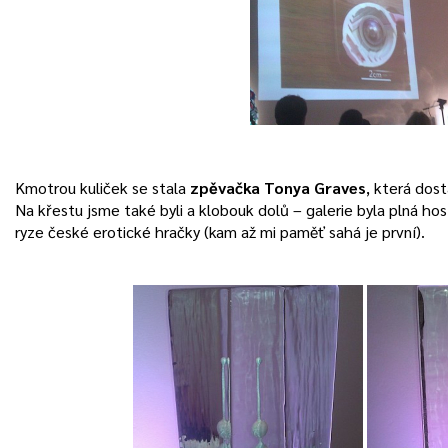
Kmotrou kuliček se stala
zpěvačka Tonya Graves
, která dost
Na křestu jsme také byli a klobouk dolů – galerie byla plná host
ryze české erotické hračky (kam až mi paměť sahá je první).