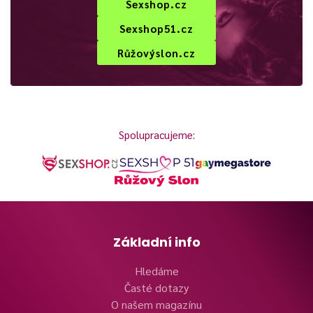
Sexshop.cz
Sexshop51.cz
Růžovýslon.cz
Spolupracujeme:
Základní info
Hledáme
Časté dotazy
O našem magazínu