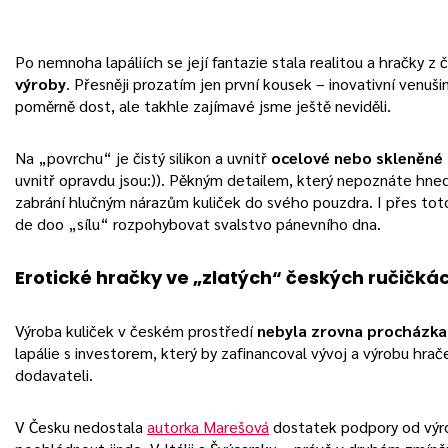
Po nemnoha lapáliích se její fantazie stala realitou a hračky z 
výroby
. Přesněji prozatím jen první kousek – inovativní venuši
poměrně dost, ale takhle zajímavé jsme ještě neviděli.
Na „povrchu“ je čistý silikon a uvnitř
ocelové nebo skleněné 
uvnitř opravdu jsou:)). Pěkným detailem, který nepoznáte hned,
zabrání hlučným nárazům kuliček do svého pouzdra. I přes tot
de doo „sílu“ rozpohybovat svalstvo pánevního dna.
Erotické hračky ve „zlatých“ českých ručičká
Výroba kuliček v českém prostředí
nebyla zrovna procházka
lapálie s investorem, který by zafinancoval vývoj a výrobu hrač
dodavateli.
V Česku nedostala
autorka Marešová
dostatek podpory od výrob