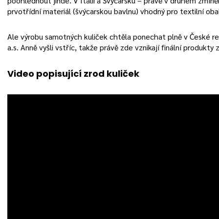
poohlédnout jinde. V Itálii a Švýcarsku – právě v druhém zmín
prvotřídní materiál (švýcarskou bavlnu) vhodný pro textilní obal
Ale výrobu samotných kuliček chtěla ponechat plně v České re
a.s. Anně vyšli vstříc, takže právě zde vznikají finální produkty 
Video popisující zrod kuliček