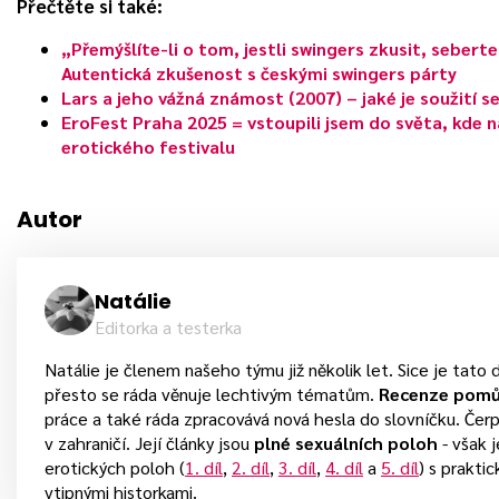
Přečtěte si také:
„Přemýšlíte-li o tom, jestli swingers zkusit, sebert
Autentická zkušenost s českými swingers párty
Lars a jeho vážná známost (2007) – jaké je soužití 
EroFest Praha 2025 = vstoupili jsem do světa, kde
erotického festivalu
Autor
Natálie
Editorka a testerka
Natálie je členem našeho týmu již několik let. Sice je tato 
přesto se ráda věnuje lechtivým tématům.
Recenze pom
práce a také ráda zpracovává nová hesla do slovníčku. Čerpá 
v zahraničí. Její články jsou
plné sexuálních poloh
- však 
erotických poloh (
1. díl
,
2. díl
,
3. díl
,
4. díl
a
5. díl
) s prakti
vtipnými historkami.