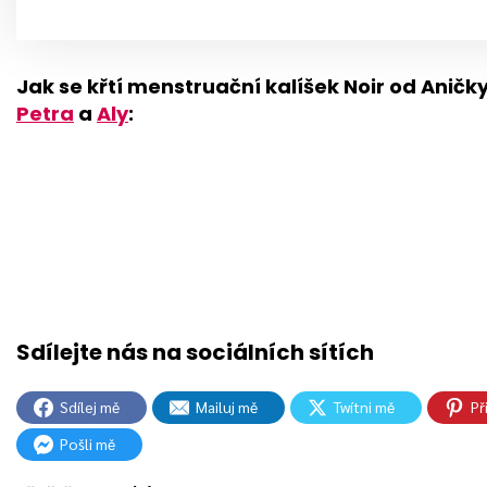
Jak se křtí menstruační kalíšek Noir od Aničk
Petra
a
Aly
:
Sdílej mě
Mailuj mě
Twítni mě
Př
Pošli mě