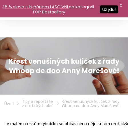
X
15 % sleva s kupónem LASCIVNI
na kategorii
Už jdu!
TOP Bestsellery
Křest venušiných kuliček z řady
Whoop de doo Anny Marešové!
Tipy a reportáže
Křest venušiných kuliček z řady
Úvod
z erotických akcí
Whoop de doo Anny Marešové!
I v malém českém rybníčku se občas něco děje kolem erotickýc