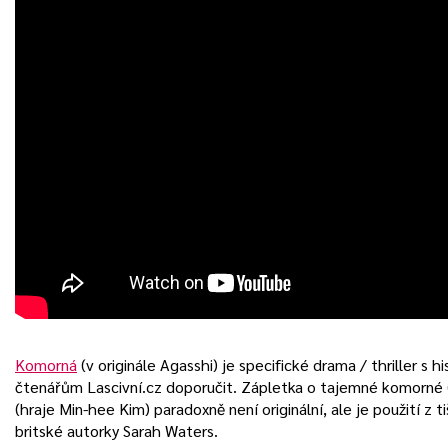
Komorná
(v originále Agasshi) je specifické drama / thriller 
čtenářům Lascivní.cz doporučit. Zápletka o tajemné komorné (
(hraje Min-hee Kim) paradoxně není originální, ale je použití z 
britské autorky Sarah Waters.