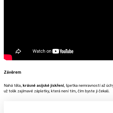
Závěrem
Nahá těla,
krásné asijské jiskření
, špetka nemravností až úch
už tolik zajímavé zápletky, která není tím, čím byste ji čekali.