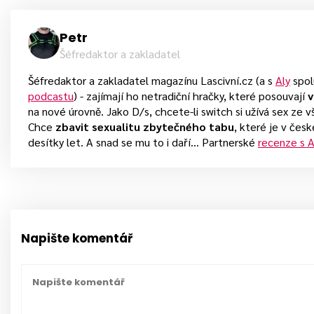
Petr
Šéfredaktor a zakladatel
Šéfredaktor a zakladatel magazínu Lascivní.cz (a s
Aly
spol
podcastu
) - zajímají ho netradiční hračky, které posouvají
v
na nové úrovně. Jako D/s, chcete-li switch si užívá sex ze 
Chce
zbavit sexualitu zbytečného tabu
, které je v čes
desítky let. A snad se mu to i daří... Partnerské
recenze s A
Napište komentář