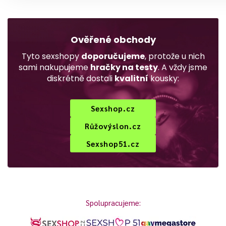
Ověřené obchody
Tyto sexshopy
doporučujeme
, protože u nich
sami nakupujeme
hračky na testy
. A vždy jsme
diskrétně dostali
kvalitní
kousky:
Sexshop.cz
Růžovýslon.cz
Sexshop51.cz
Spolupracujeme: