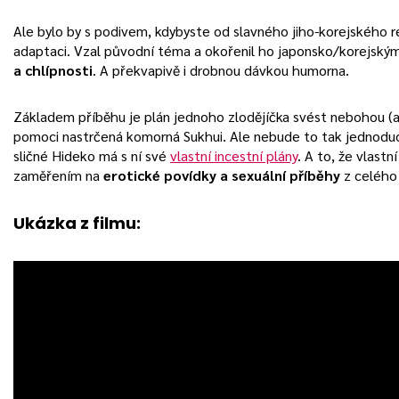
Ale bylo by s podivem, kdybyste od slavného jiho-korejského r
adaptaci. Vzal původní téma a okořenil ho japonsko/korejským
a chlípnosti
. A překvapivě i drobnou dávkou humorna.
Základem příběhu je plán jednoho zlodějíčka svést nebohou (
pomoci nastrčená komorná Sukhui. Ale nebude to tak jednodu
sličné Hideko má s ní své
vlastní incestní plány
. A to, že vlastn
zaměřením na
erotické povídky a sexuální příběhy
z celého 
Ukázka z filmu: