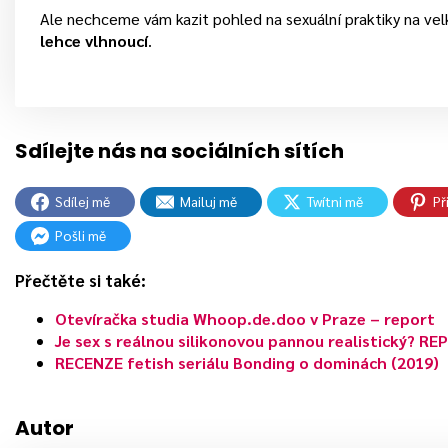
Ale nechceme vám kazit pohled na sexuální praktiky na ve
lehce vlhnoucí
.
Sdílej mě
Mailuj mě
Twítni mě
Př
Pošli mě
Přečtěte si také:
Otevíračka studia Whoop.de.doo v Praze – report
Je sex s reálnou silikonovou pannou realistický? R
RECENZE fetish seriálu Bonding o dominách (2019)
Autor