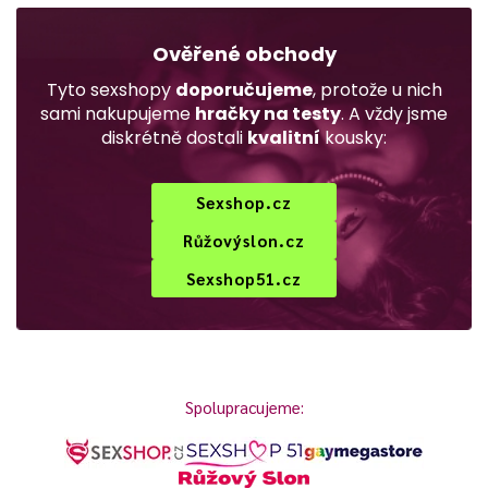
Ověřené obchody
Tyto sexshopy
doporučujeme
, protože u nich
sami nakupujeme
hračky na testy
. A vždy jsme
diskrétně dostali
kvalitní
kousky:
Sexshop.cz
Růžovýslon.cz
Sexshop51.cz
Spolupracujeme: