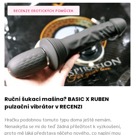
RECENZE EROTICKÝCH POMŮCEK
Ruční šukací mašina? BASIC X RUBEN
pulzační vibrátor v RECENZI
Hračku podobnou tomuto typu doma ještě nemám.
Nenaskytla se mi do teď žádná příležitost k vyzkoušení,
proto mě láká představa něčeho nového, co naplní mou