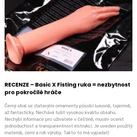
RECENZE – Basic X Fisting ruka = nezbytnost
pro pokročilé hráče
Černý obal se zlatavými ornamenty působí luxusně, tajemně,
až fantasticky. Nechává tušit vysokou kvalitu obsahu.
Nechybí informace pro uživatele v češtině, musím ocenit
jednoduchost a transparentnost instrukcí. Je uveden použitý
materiál, zemi a rok výroby. Takto to má vypadat!