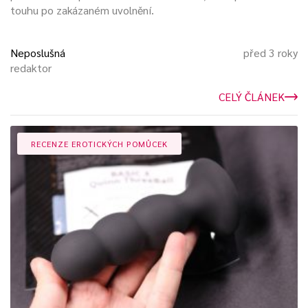
touhu po zakázaném uvolnění.
Neposlušná
před 3 roky
redaktor
CELÝ ČLÁNEK
RECENZE EROTICKÝCH POMŮCEK