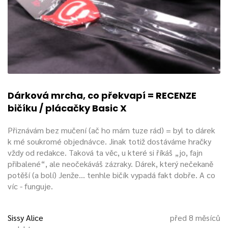
Dárková mrcha, co překvapí = RECENZE
bičíku / plácačky Basic X
Přiznávám bez mučení (ač ho mám tuze rád) = byl to dárek
k mé soukromé objednávce. Jinak totiž dostáváme hračky
vždy od redakce. Taková ta věc, u které si říkáš „jo, fajn
přibalené“, ale neočekáváš zázraky. Dárek, který nečekaně
potěší (a bolí) Jenže… tenhle bičík vypadá fakt dobře. A co
víc - funguje.
Sissy Alice
před 8 měsíců