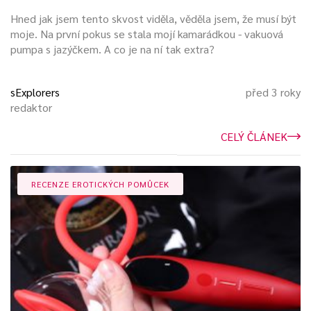
Hned jak jsem tento skvost viděla, věděla jsem, že musí být
moje. Na první pokus se stala mojí kamarádkou - vakuová
pumpa s jazýčkem. A co je na ní tak extra?
sExplorers
před 3 roky
redaktor
CELÝ ČLÁNEK
RECENZE EROTICKÝCH POMŮCEK