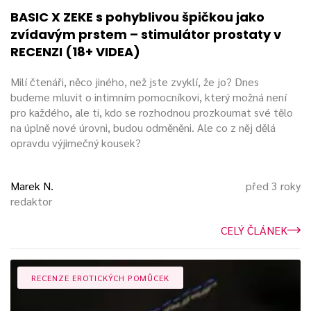
BASIC X ZEKE s pohyblivou špičkou jako
zvídavým prstem – stimulátor prostaty v
RECENZI (18+ VIDEA)
Milí čtenáři, něco jiného, než jste zvyklí, že jo? Dnes
budeme mluvit o intimním pomocníkovi, který možná není
pro každého, ale ti, kdo se rozhodnou prozkoumat své tělo
na úplně nové úrovni, budou odměněni. Ale co z něj dělá
opravdu výjimečný kousek?
Marek N.
před 3 roky
redaktor
CELÝ ČLÁNEK
RECENZE EROTICKÝCH POMŮCEK