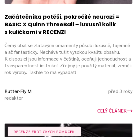
Začátečníka potěší, pokročilé neurazí =
BASIC X Quinn ThreeBall – luxusní kolík
s kuličkami v RECENZI
Černý obal se zlatavými ornamenty působí luxusně, tajemně
a až fantasticky. Nechává tušit vysokou kvalitu obsahu.
K dispozici jsou informace v češtině, oceňuji jednoduchost a
transparentnost instrukcí. Zřejmý je použitý materiál, země i
rok výroby. Takhle to má vypadat!
Butter-Fly M
před 3 roky
redaktor
CELÝ ČLÁNEK
RECENZE EROTICKÝCH POMŮCEK