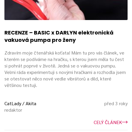
RECENZE – BASIC x DARLYN elektronická
vakuová pumpa pro ženy
Zdravím moje čtenářská koťata! Mám tu pro vás článek, ve
kterém se podíváme na hračku, s kterou jsem měla tu čest
si pohrát poprvé v životě. Jedná se o vakuovou pumpu.
Velmi ráda experimentuji s novými hračkami a rozhodla jsem
se otestovat něco nové vedle vibrátorů a dild, které
většinou testuji.
CatLady / Akita
před 3 roky
redaktor
CELÝ ČLÁNEK