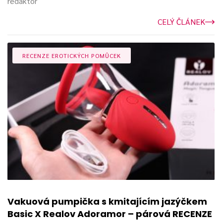
redaktor
CELÝ ČLÁNEK
RECENZE EROTICKÝCH POMŮCEK
Vakuová pumpička s kmitajícím jazýčkem
Basic X Realov Adoramor – párová RECENZE