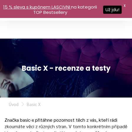
X
15 % sleva s kupónem LASCIVNI
na kategorii
Už jdu!
TOP Bestsellery
Basic X - recenze a testy
Úvod
Basic X
Značka basic-x přitáhne pozornost těch z vás, kteří rádi
zkoumáte věci z různých stran. V tomto konkrétním případě