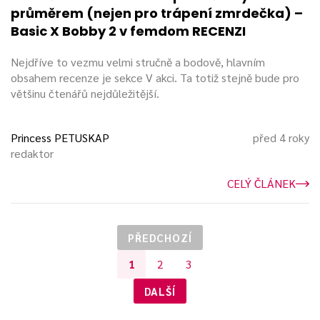
průměrem (nejen pro trápení zmrdečka) –
Basic X Bobby 2 v femdom RECENZI
Nejdříve to vezmu velmi stručně a bodově, hlavním
obsahem recenze je sekce V akci. Ta totiž stejně bude pro
většinu čtenářů nejdůležitější.
Princess PETUSKAP
před 4 roky
redaktor
CELÝ ČLÁNEK
PŘEDCHOZÍ
1
2
3
DALŠÍ