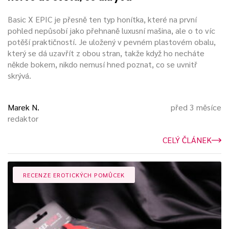
Součástí značky basic-x je i
anální dildo
. Tento univerzální
Basic X EPIC je přesně ten typ honítka, které na první
prostředek osloví muže i ženy. Velmi vhodně poslouží jako
pohled nepůsobí jako přehnaně luxusní mašina, ale o to víc
doplněk k análnímu šperku a tunelu. Kombinace těchto tří
potěší praktičností. Je uložený v pevném plastovém obalu,
pomůcek bude
zaručeně nezapomenutelná
.
který se dá uzavřít z obou stran, takže když ho necháte
někde bokem, nikdo nemusí hned poznat, co se uvnitř
skrývá.
Marek N.
před 3 měsíce
redaktor
CELÝ ČLÁNEK
RECENZE EROTICKÝCH POMŮCEK