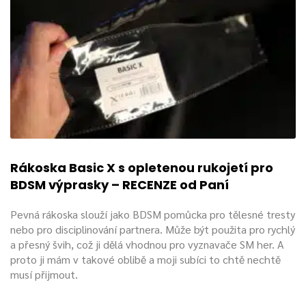
Rákoska Basic X s opletenou rukojetí pro
BDSM výprasky – RECENZE od Paní
Pevná rákoska slouží jako BDSM pomůcka pro tělesné tresty
nebo pro disciplinování partnera. Může být použita pro rychlý
a přesný švih, což ji dělá vhodnou pro vyznavače SM her. A
proto ji mám v takové oblibě a moji subíci to chtě nechtě
musí přijmout.