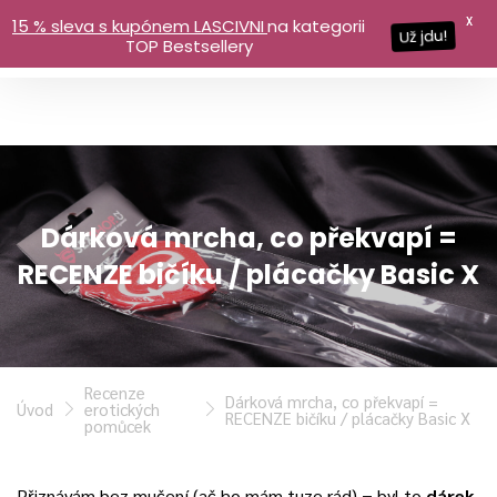
X
15 % sleva s kupónem LASCIVNI
na kategorii
Už jdu!
TOP Bestsellery
Dárková mrcha, co překvapí =
RECENZE bičíku / plácačky Basic X
Recenze
Dárková mrcha, co překvapí =
Úvod
erotických
RECENZE bičíku / plácačky Basic X
pomůcek
Přiznávám bez mučení (ač ho mám tuze rád) = byl to
dárek