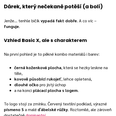
Dárek, který nečekaně potěší (a bolí)
Jenže… tenhle bičík
vypadá fakt dobře
. A co víc –
funguje
.
Vzhled Basic X, ale s charakterem
Na první pohled je to pěkné kombo materiálů i barev:
černá koženková plocha
, která se hezky leskne na
těle,
kovově působící rukojeť
, lehce opletená,
dlouhé očko
pro jistý úchop
a na konci
plácací plocha s logem
.
To logo stojí za zmínku. Červený textilní podklad, výrazné
písmeno S
a malé
ďábelské růžky
. Roztomilé, ale zároveň
dostatečně
dominantní
.