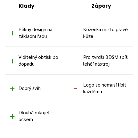
Klady
Zápory
Pěkný design na
Koženka místo pravé
základní řadu
kůže
Viditelný obtisk po
Pro tvrdší BDSM spíš
dopadu
lehčí nástroj
Logo se nemusí líbit
Dobrý švih
každému
Dlouhá rukojeť s
očkem