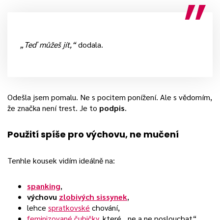
„Teď můžeš jít,“
dodala.
Odešla jsem pomalu. Ne s pocitem ponížení. Ale s vědomím,
že značka není trest. Je to
podpis
.
Použití spíše pro výchovu, ne mučení
Tenhle kousek vidím ideálně na:
spanking
,
výchovu
zlobivých sissynek
,
lehce
spratkovské
chování,
feminizované čubičky
, které „ne a ne poslouchat“.