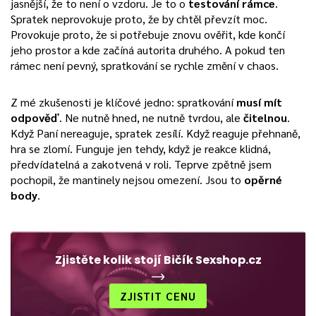
jasnější, že to není o vzdoru. Je to o
testování rámce
.
Spratek neprovokuje proto, že by chtěl převzít moc.
Provokuje proto, že si potřebuje znovu ověřit, kde končí
jeho prostor a kde začíná autorita druhého. A pokud ten
rámec není pevný, spratkování se rychle změní v chaos.
Z mé zkušenosti je klíčové jedno: spratkování
musí mít
odpověď
. Ne nutně hned, ne nutně tvrdou, ale
čitelnou
.
Když Paní nereaguje, spratek zesílí. Když reaguje přehnaně,
hra se zlomí. Funguje jen tehdy, když je reakce klidná,
předvídatelná a zakotvená v roli. Teprve zpětně jsem
pochopil, že mantinely nejsou omezení. Jsou to
opěrné
body
.
Zjistěte kolik stojí Bičík Sexshop.cz
ZJISTIT CENU