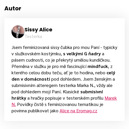
Autor
Sissy Alice
Testerka
Jsem feminizovaná sissy čubka pro mou Paní - typicky
v služkovském kostýmku,
s velkými G ňadry
a
pásem cudnosti, co je překrytý umělou kundičkou.
Přeměna v služku je pro mě fascinující
mindfuck
, z
kterého celou dobu teču, ať je to hodina, nebo
celý
den v domácnosti
pod dohledem. Jsem ženským a
submisivním alteregem testerka Marka N., vždy ale
pod dohledem mojí Paní. Klasické
submisivní
hrátky
a hračky popisuje v testerském profilu
Marek
N.
Povídky čistě s feminizovanou tematikou je
povinna publikovat jako
Alice na Eromag.cz