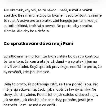
Ale okamžik, kdy víš, že tě někdo
unesl, ustál a vrátil
zpátky
. Bez mantinelů by to byla jen vzdorovitost. S nimi je
to role. A právě proto spratkování funguje jen tam, kde je
autorita klidná, trpělivá a pevná. Ne proto, aby spratka
zlomila. Ale aby ho
udržela
.
Co spratkování dává mojí Paní
Spratkování není o tom, že bych chtěla bojovat o kontrolu.
Je to o tom, že
kontrola je už daná
– a spratek ji jen na
chvíli zviditelní. Když spratek provokuje, nedělá to proto, že
by nevěděl, kde jsou hranice.
Dělá to proto, že potřebuje cítit,
že tam pořád jsou
. Pro
mě je spratkování způsob, jak si ověřit stav dynamiky. Ne
slovy, ale chováním. Podle toho, jak daleko si dovolí zajít,
jak se dívá, jak dlouho zůstane drzý, poznám, jestli je v
bezpečí. Jestli se má o co opřít.