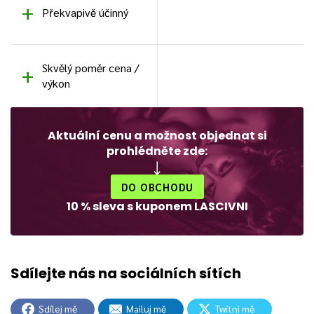
Překvapivě účinný
Skvělý poměr cena /
výkon
Aktuální cenu a možnost objednat si
prohlédněte zde:
DO OBCHODU
10 % sleva s kuponem LASCIVNI
Sdílej mě
Mailuj mě
Twítni mě