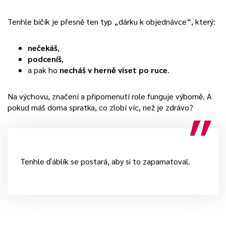
Tenhle bičík je přesně ten typ „dárku k objednávce“, který:
nečekáš
,
podceníš
,
a pak ho
necháš v herně viset po ruce
.
Na výchovu, značení a připomenutí role funguje výborně. A
pokud máš doma spratka, co zlobí víc, než je zdrávo?
Tenhle ďáblík se postará, aby si to zapamatoval.