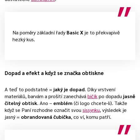
Na poměry základní řady
Basic X
je to překvapivě
hezký kus.
Dopad a efekt a když se značka obtiskne
A teď to podstatné =
jaký je dopad
. Díky vrstvení
materiálů, barvám a prošití zanechává
bičík
po dopadu
jasně
čitelný obtisk
. Ano –
emblém
(či logo chcete-li). Takže
když se Paní rozhodne označit svou
sissynku
, výsledek je
jasný =
obrandovaná čubička
, co ví, komu patří.