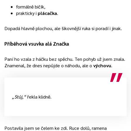
formálně bičík,
prakticky i
plácačka
.
Dopadá hlavně plochou, ale šikovnější ruka si poradí i jinak.
Příběhová vsuvka alá Značka
Paní ho vzala z háčku bez spěchu. Ten pohyb už jsem znala.
Znamenal, že dnes nepůjde o náhodu, ale o
výchovu
.
„Stůj,“
řekla klidně.
Postavila jsem se čelem ke zdi. Ruce dolů, ramena