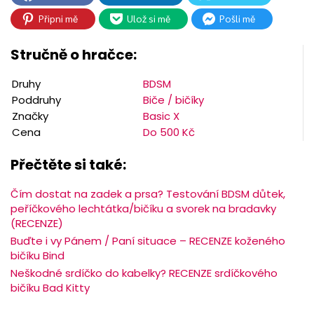
Připni mě
Ulož si mě
Pošli mě
Stručně o hračce:
Druhy
BDSM
Poddruhy
Biče / bičíky
Značky
Basic X
Cena
Do 500 Kč
Přečtěte si také:
Čím dostat na zadek a prsa? Testování BDSM důtek,
peříčkového lechtátka/bičíku a svorek na bradavky
(RECENZE)
Buďte i vy Pánem / Paní situace – RECENZE koženého
bičíku Bind
Neškodné srdíčko do kabelky? RECENZE srdíčkového
bičíku Bad Kitty