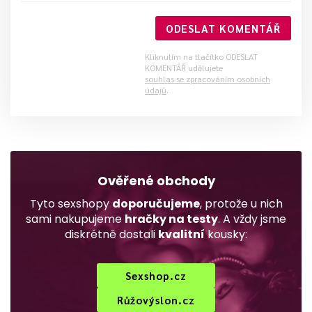
ODESLAT KOMENTÁŘ
Kliknutím na tlačítko ODESLAT
KOMENTÁŘ udělujete
souhlas se zpracováním osobních
údajů
.
Ověřené obchody
Tyto sexshopy
doporučujeme
, protože u nich
sami nakupujeme
hračky na testy
. A vždy jsme
diskrétně dostali
kvalitní
kousky:
Sexshop.cz
Růžovýslon.cz