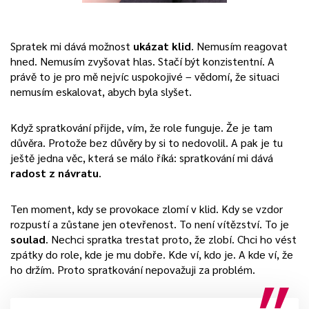
Spratek mi dává možnost
ukázat klid
. Nemusím reagovat
hned. Nemusím zvyšovat hlas. Stačí být konzistentní. A
právě to je pro mě nejvíc uspokojivé – vědomí, že situaci
nemusím eskalovat, abych byla slyšet.
Když spratkování přijde, vím, že role funguje. Že je tam
důvěra. Protože bez důvěry by si to nedovolil. A pak je tu
ještě jedna věc, která se málo říká: spratkování mi dává
radost z návratu
.
Ten moment, kdy se provokace zlomí v klid. Kdy se vzdor
rozpustí a zůstane jen otevřenost. To není vítězství. To je
soulad
. Nechci spratka trestat proto, že zlobí. Chci ho vést
zpátky do role, kde je mu dobře. Kde ví, kdo je. A kde ví, že
ho držím. Proto spratkování nepovažuji za problém.