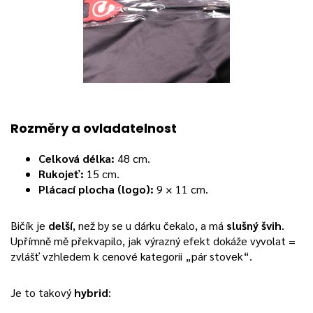
Rozměry a ovladatelnost
Celková délka:
48 cm.
Rukojeť:
15 cm.
Plácací plocha (logo):
9 × 11 cm.
Bičík je
delší
, než by se u dárku čekalo, a má
slušný švih
.
Upřímně mě překvapilo, jak výrazný efekt dokáže vyvolat =
zvlášť vzhledem k cenové kategorii „pár stovek“.
Je to takový
hybrid
: