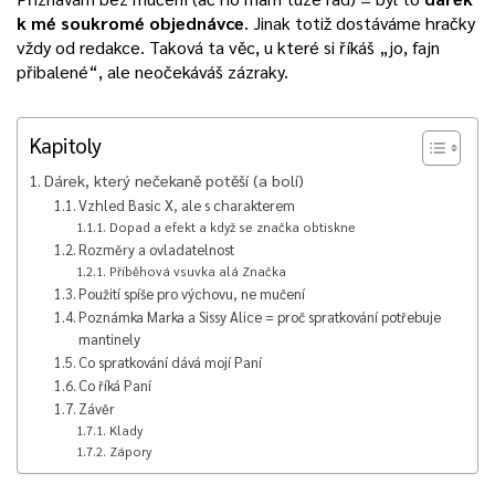
k mé soukromé objednávce
. Jinak totiž dostáváme hračky
vždy od redakce. Taková ta věc, u které si říkáš „jo, fajn
přibalené“, ale neočekáváš zázraky.
Kapitoly
Dárek, který nečekaně potěší (a bolí)
Vzhled Basic X, ale s charakterem
Dopad a efekt a když se značka obtiskne
Rozměry a ovladatelnost
Příběhová vsuvka alá Značka
Použití spíše pro výchovu, ne mučení
Poznámka Marka a Sissy Alice = proč spratkování potřebuje
mantinely
Co spratkování dává mojí Paní
Co říká Paní
Závěr
Klady
Zápory