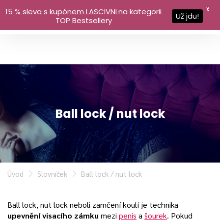
X
15 % sleva s kupónem LASCIVNI
na kategorii
Už jdu!
TOP Bestsellery
Ball lock / nut lock
Úvod
Slovníček
Ball lock / nut lock
Ball lock, nut lock neboli zamčení koulí je technika
upevnění visacího zámku
mezi
penis
a
šourek
. Pokud