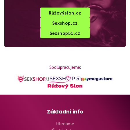
Růžovýslon.cz
Sexshop.cz
Sexshop51.cz
Spolupracujeme:
Základní info
Hledáme