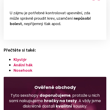
U zájmu je potřebné kontrolovat upevnění, zda
může správně proudit krev, uzamčení
nepůsobí
bolest
, nepříjemný tlak apod.
Přečtěte si také:
Klystýr
Anální hák
Nosehook
Ověřené obchody
Tyto sexshopy
doporučujeme
, protože u nich
sami nakupujeme
hračky na testy
. A vždy jsme
diskrétně dostali
kvalitní
kousky: