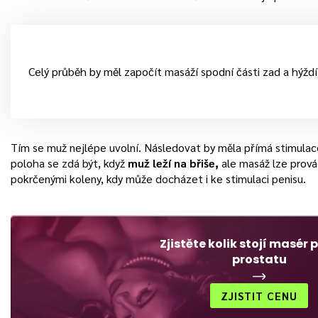
Celý průběh by měl započít masáží spodní části zad a hýždí
Tím se muž nejlépe uvolní. Následovat by měla přímá stimulace
poloha se zdá být, když
muž leží na břiše,
ale masáž lze prová
pokrčenými koleny, kdy může docházet i ke stimulaci penisu.
Zjistěte kolik stojí masér 
prostatu
ZJISTIT CENU