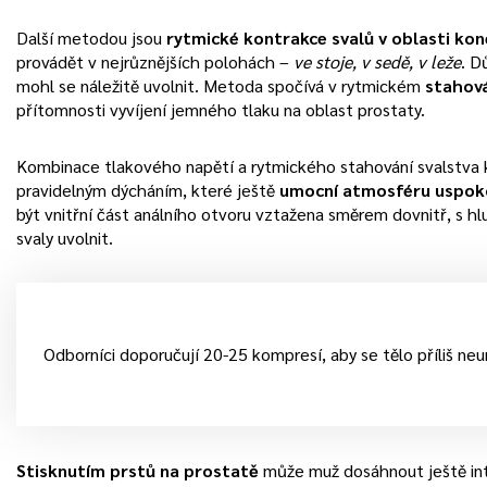
Další metodou jsou
rytmické kontrakce svalů v oblasti kon
provádět v nejrůznějších polohách –
ve stoje, v sedě, v leže
. D
mohl se náležitě uvolnit. Metoda spočívá v rytmickém
stahová
přítomnosti vyvíjení jemného tlaku na oblast prostaty.
Kombinace tlakového napětí a rytmického stahování svalstva
pravidelným dýcháním, které ještě
umocní atmosféru uspok
být vnitřní část análního otvoru vztažena směrem dovnitř, s
svaly uvolnit.
Odborníci doporučují 20-25 kompresí, aby se tělo příliš neu
Stisknutím prstů na prostatě
může muž dosáhnout ještě int