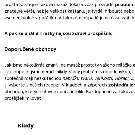
prostaty. Stejně taková masáž dokáže včas prozradit
problém
znatelně větší, než je velikost kaštanu, je tvrdá, hrbolatá nebo 
vše není úplně v pořádku. V takovém případě je na čase zajít 
A pak že anální hrátky nejsou zdraví prospěšné.
Doporučené obchody
Jak jsme několikrát zmínili, na masáž prostaty vašeho miláčka
sexshopech jsme neměli nikdy žádný problém s objednávkou, 
společně mají neskutečnou
nabídku tvarů, velikostí, vibrací, ..
si vyberte z našich recenzí. V kladech a záporech
zohledňujem
obchodu, kterých hlavně není ani tolik. Každopádně za takovo
protějšek milovat!
Klady