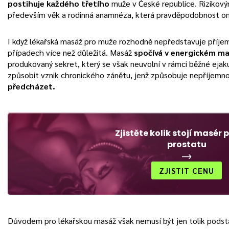
postihuje každého třetího
muže v České republice. Rizikový
především věk a rodinná anamnéza, která pravděpodobnost o
I když lékařská masáž pro muže rozhodně nepředstavuje příjem
případech více než důležitá. Masáž
spočívá v energickém ma
produkovaný sekret, který se však neuvolní v rámci běžné eja
způsobit vznik chronického zánětu, jenž způsobuje nepříjemn
předcházet.
Zjistěte kolik stojí masér 
prostatu
ZJISTIT CENU
Důvodem pro lékařskou masáž však nemusí být jen tolik pods