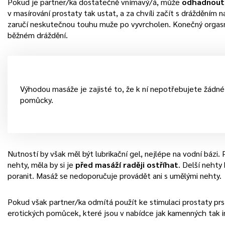
Pokud je partner/ka dostatečně vnímavý/á, může
odhadnout, 
v masírování prostaty tak ustat, a za chvíli začít s dráždění
zaručí neskutečnou touhu muže po vyvrcholen. Konečný orgasmu
běžném dráždění.
Výhodou masáže je zajisté to, že k ní nepotřebujete žádné 
pomůcky.
Nutností by však měl být lubrikační gel, nejlépe na vodní bázi
nehty, měla by si je
před masáží raději ostříhat
. Delší nehty
poranit. Masáž se nedoporučuje provádět ani s umělými nehty.
Pokud však partner/ka odmítá použít ke stimulaci prostaty prs
erotických pomůcek, které jsou v nabídce jak kamenných tak