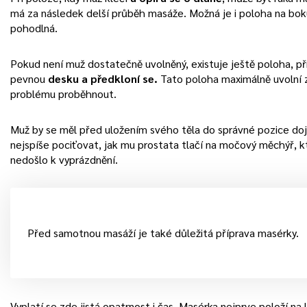
má za následek delší průběh masáže. Možná je i poloha na bok
pohodlná.
Pokud není muž dostatečně uvolněný, existuje ještě poloha, př
pevnou
desku a předkloní se.
Tato poloha maximálně uvolní 
problému proběhnout.
Muž by se měl před uložením svého těla do správné pozice d
nejspíše pociťovat, jak mu prostata tlačí na močový měchýř, k
nedošlo k vyprázdnění.
Před samotnou masáží je také důležitá příprava masérky.
Vyplatí se zde jistá opatrnost i čas. Masérka nejprve položí na 