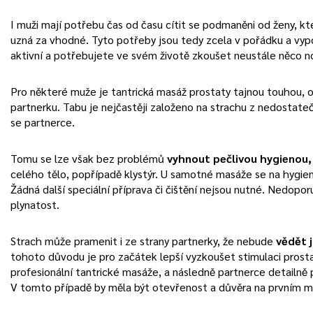
I muži mají potřebu čas od času cítit se podmaněni od ženy, kte
uzná za vhodné. Tyto potřeby jsou tedy zcela v pořádku a vypo
aktivní a potřebujete ve svém životě zkoušet neustále něco 
Pro některé muže je tantrická masáž prostaty tajnou touhou, o
partnerku. Tabu je nejčastěji založeno na strachu z nedostat
se partnerce.
Tomu se lze však bez problémů
vyhnout pečlivou hygienou,
celého tělo, popřípadě klystýr. U samotné masáže se na hygien
Žádná další speciální příprava či čištění nejsou nutné. Nedopor
plynatost.
Strach může pramenit i ze strany partnerky, že nebude
vědět 
tohoto důvodu je pro začátek lepší vyzkoušet stimulaci prost
profesionální tantrické masáže, a následně partnerce detailně p
V tomto případě by měla být otevřenost a důvěra na prvním m