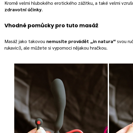
Kromě velmi hlubokého erotického zážitku, a také velmi vzruš
zdravotní účinky
.
Vhodné pomůcky pro tuto masáž
Masáž jako takovou
nemusíte provádět „in natura“
svou ru
rukavicí), ale můžete si vypomoci nějakou hračkou.