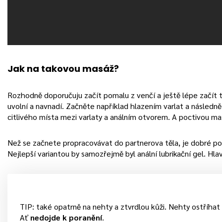
Jak na takovou masáž?
Rozhodně doporučuju začít pomalu z venčí a ještě lépe začít 
uvolní a navnadí. Začněte například hlazením varlat a následně
citlivého místa mezi varlaty a análním otvorem. A poctivou ma
Než se začnete propracovávat do partnerova těla, je dobré p
Nejlepší variantou by samozřejmě byl anální lubrikační gel. Hla
TIP: také opatrně na nehty a ztvrdlou kůži. Nehty ostříhat a
Ať
nedojde k poranění
.