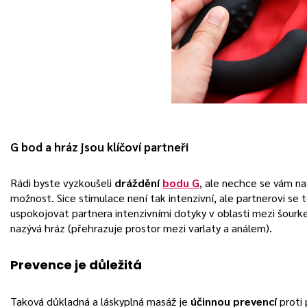
G bod a hráz jsou klíčoví partneři
Rádi byste vyzkoušeli
dráždění
bodu G
, ale nechce se vám na 
možnost. Sice stimulace není tak intenzivní, ale partnerovi se 
uspokojovat partnera intenzivními dotyky v oblasti mezi šour
nazývá hráz (přehrazuje prostor mezi varlaty a análem).
Prevence je důležitá
Taková důkladná a láskyplná masáž je
účinnou prevencí
proti 