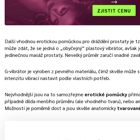
ZJISTIT CENU
Další vhodnou erotickou pomůckou pro dráždění prostaty je t
může zdát, že se jedná o „obyčejný“ plastový vibrátor, avšak
jedinečnou masáž prostaty. Nevelký průměr zaručí snadné zav
G-vibrátor je vyroben z pevného materiálu, čímž skvěle může 
intenzitu vibrací nastavit podle vlastních potřeb.
Nejvhodnější jsou na to samozřejme
erotické pomůcky
přímo
případně dilda menšího průměru (ale vhodného tvaru), nebo aná
Možností je poměrně dost a jsou skvěle anatomicky
tvarovan