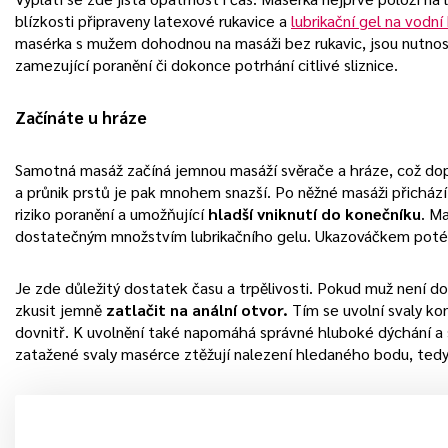
blízkosti připraveny latexové rukavice a
lubrikační gel na vodní
masérka s mužem dohodnou na masáži bez rukavic, jsou nutnos
zamezující poranění či dokonce potrhání citlivé sliznice.
Začínáte u hráze
Samotná masáž začíná jemnou masáží svěrače a hráze, což do
a průnik prstů je pak mnohem snazší. Po něžné masáži přichází 
riziko poranění a umožňující
hladší vniknutí do konečníku
. M
dostatečným množstvím lubrikačního gelu. Ukazováčkem poté 
Je zde důležitý dostatek času a trpělivosti. Pokud muž není 
zkusit jemně
zatlačit na anální otvor.
Tím se uvolní svaly ko
dovnitř. K uvolnění také napomáhá správné hluboké dýchání a s
zatažené svaly masérce ztěžují nalezení hledaného bodu, tedy