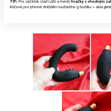
TIP:
Pro začátek stačí užší a menší
hračky s vhodným za
klíčové pro přesné dráždění mužského g bodíku = alias
pro