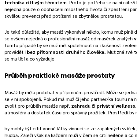
technika citlivým tématem
. Proto je potřeba se na ni náležit
nejedná pouze o obohacení milostného života či zpestření par
skvělou prevencí před potížemi se zbytnělou prostatou.
Je také důležité, aby masáž vykonával někdo, komu muž plně d
se ovšem nejedná o profesionální masáž od masérek znalých
v
tomto případě by se muž měl spolehnout na zkušenost zvolen
provádět i
bez přítomnosti druhého člověka.
Muž zná své tě
se mu líbí a co vyžaduje.
Průběh praktické masáže prostaty
Masáž by měla probíhat v příjemném prostředí. Může se jednat 
se v ní spokojeně. Pokud má muž či jeho partner/ka touhu na 
zvolit pro průběh masáže např.
zahradu či privátní wellness
atmosféra a dostatek času pro správný prožitek. Prostředí by 
by mohly být cítit vonné látky vinoucí se ze zapálených svíček
hudba. Záleží však na každém muži v čem se cítí nejlépe a co 