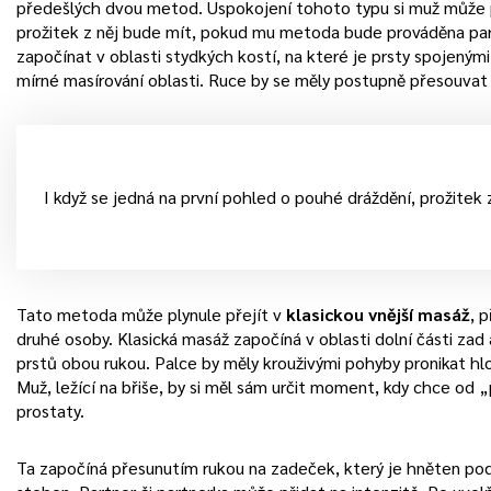
předešlých dvou metod. Uspokojení tohoto typu si muž může p
prožitek z něj bude mít, pokud mu metoda bude prováděna par
započínat v oblasti stydkých kostí, na které je prsty spojenými
mírné masírování oblasti. Ruce by se měly postupně přesouvat
I když se jedná na první pohled o pouhé dráždění, prožitek z
Tato metoda může plynule přejít v
klasickou vnější masáž
, 
druhé osoby. Klasická masáž započíná v oblasti dolní části zad
prstů obou rukou. Palce by měly krouživými pohyby pronikat hlo
Muž, ležící na břiše, by si měl sám určit moment, kdy chce od
prostaty.
Ta započíná přesunutím rukou na zadeček, který je hněten p