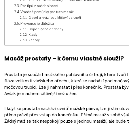
Pár tipů z našeho hraní
Vhodné pomůcky pro tuto masáž
G bod a hráz jsou klíčoví partneři
Prevence je důležitá
Doporučené obchody
Klady
Zápory
Masáž prostaty – k čemu vlastně slouží?
Prostata je součást mužského pohlavního ústrojí, které tvoří 
žláza velikosti vlašského ořechu, která se nachází pod močo
močovou trubici. Lze ji nahmatat i přes konečník. Prostata 
Avšak je mnohem citlivější než u žen.
I když se prostata nachází uvnitř mužské pánve, lze ji stimul
přímo právě přes vstup do konečníku. Přímá masáž v sobě však
Žádný muž se tak nespokojí pouze s jedinou masáží, ale bude t