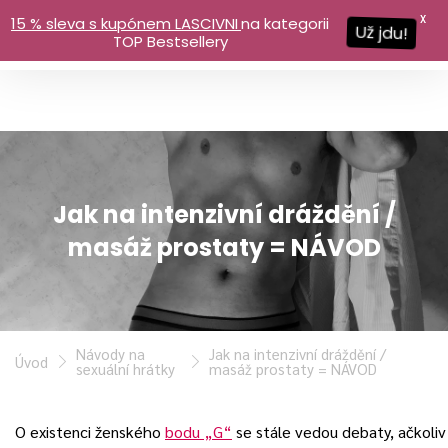
X
15 % sleva s kupónem LASCIVNI
na kategorii
Už jdu!
TOP Bestsellery
Jak na intenzivní dráždění /
masáž prostaty = NÁVOD
Návody na
Jak na intenzivní dráždění /
Úvod
sexuální hrátky
masáž prostaty = NÁVOD
O existenci ženského
bodu „G“
se stále vedou debaty, ačkoliv s