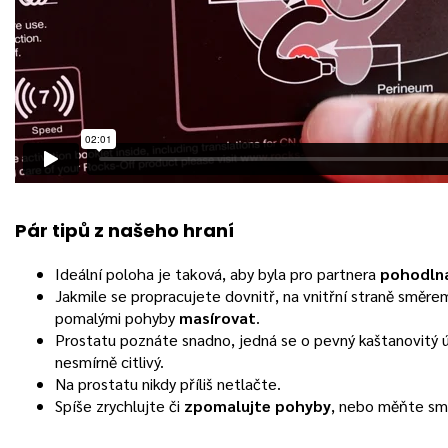
Pár tipů z našeho hraní
Ideální poloha je taková, aby byla pro partnera
pohodln
Jakmile se propracujete dovnitř, na vnitřní straně směre
pomalými pohyby
masírovat
.
Prostatu poznáte snadno, jedná se o pevný kaštanovitý ú
nesmírně citlivý.
Na prostatu nikdy příliš netlačte.
Spíše zrychlujte či
zpomalujte pohyby
, nebo měňte sm