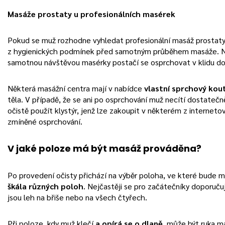
Masáže prostaty u profesionálních masérek
Pokud se muž rozhodne vyhledat profesionální masáž prostat
z hygienických podmínek před samotným průběhem masáže. Ne
samotnou návštěvou masérky postačí se osprchovat v klidu d
Některá masážní centra mají v nabídce
vlastní sprchový kou
těla. V případě, že se ani po osprchování muž necítí dostateč
očistě použít klystýr, jenž lze zakoupit v některém z interneto
zmíněné osprchování.
V jaké poloze má být masáž prováděna?
Po provedení očisty přichází na výběr poloha, ve které bude m
škála různých poloh
. Nejčastěji se pro začátečníky doporuču
jsou leh na břiše nebo na všech čtyřech.
Při poloze, kdy muž klečí
a opírá se o dlaně
, může být ruka m