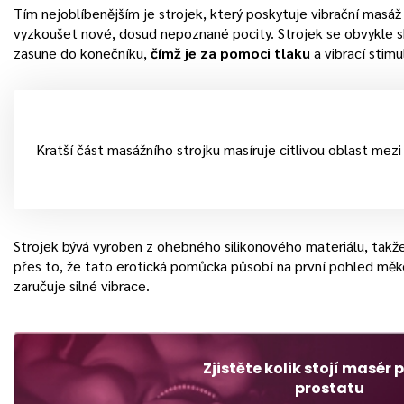
Tím nejoblíbenějším je strojek, který poskytuje vibrační masáž
vyzkoušet nové, dosud nepoznané pocity. Strojek se obvykle sk
zasune do konečníku,
čímž je za pomoci tlaku
a vibrací stim
Kratší část masážního strojku masíruje citlivou oblast mez
Strojek bývá vyroben z ohebného silikonového materiálu, takž
přes to, že tato erotická pomůcka působí na první pohled měkc
zaručuje silné vibrace.
Zjistěte kolik stojí masér 
prostatu