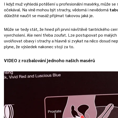
I když muž vyhledá potěšení u profesionální masérky, může se s
očekával. Na vině mohou být strachy, vědomá i nevědomá
tabu
důležité naučit se masáž přijímat takovou jaká je.
Může se tedy stát, že hned při první návštěvě tantrického ce
vyvrcholení. Ale není třeba zoufat. Lze postupovat po malých 
uvolňovat obavy i strachy a hlavně si zvykat na něco dosud 
plyne, že výsledek nakonec stojí za to.
VIDEO z rozbalování jednoho našich masérů