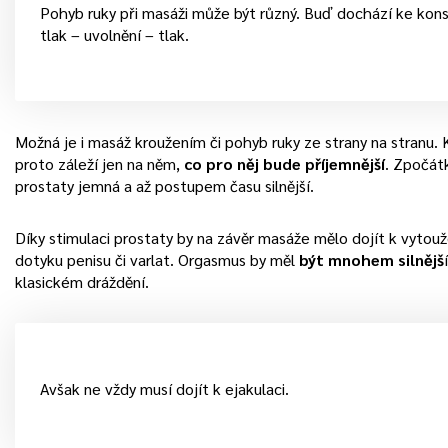
Pohyb ruky při masáži může být různý. Buď dochází ke kons
tlak – uvolnění – tlak.
Možná je i masáž kroužením či pohyb ruky ze strany na stranu.
proto záleží jen na něm,
co pro něj bude příjemnější
. Zpočát
prostaty jemná a až postupem času silnější.
Díky stimulaci prostaty by na závěr masáže mělo dojít k vytou
dotyku penisu či varlat. Orgasmus by měl
být mnohem silnějš
klasickém dráždění.
Avšak ne vždy musí dojít k ejakulaci.