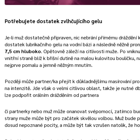
Potřebujete dostatek zvlhčujícího gelu
Je-li muž dostatečně připraven, nic nebrání přímému dráždění k
dostatek lubrikačního gelu na vodní bázi a následně něžně pro
7,5 cm hluboko
. Opětovně záleží na citlivosti muže. Po vnikn
vnitřní straně blíž k břišní dutině na malou kulovitou bouličku,
nejprve pomalu a jemně něžným mnutím.
Později může partner/ka přejít k důkladnějšímu masírování pr
na intenzitě. Jde však o velmi citlivou oblast, takže je nutné 
lze podpořit orálním drážděním od partnera
či partnerky nebo muž může onanovat svépomocí, zatímco bud
strany muže může být pro začátek skvělou volbou. Muž bude 
dosud nepoznané pocity, a může být tak vzrušen natolik, že h