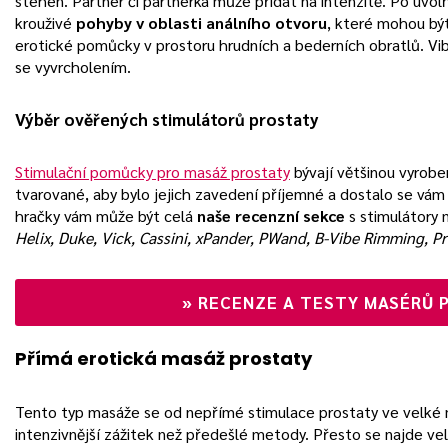
stehen. Partner či partnerka může přidat na intenzitě. Po uvol
krouživé
pohyby v oblasti análního otvoru
, které mohou bý
erotické pomůcky v prostoru hrudních a bederních obratlů. Vi
se vyvrcholením.
Výběr ověřených stimulátorů prostaty
Stimulační pomůcky pro masáž prostaty
bývají většinou vyrobe
tvarované, aby bylo jejich zavedení příjemné a dostalo se vám
hračky vám může být celá
naše recenzní sekce
s stimulátory 
Helix, Duke, Vick, Cassini, xPander, PWand, B-Vibe Rimming, P
»
RECENZE A TESTY MASÉRŮ 
Přímá erotická masáž prostaty
Tento typ masáže se od nepřímé stimulace prostaty ve velké mí
intenzivnější zážitek než předešlé metody. Přesto se najde ve