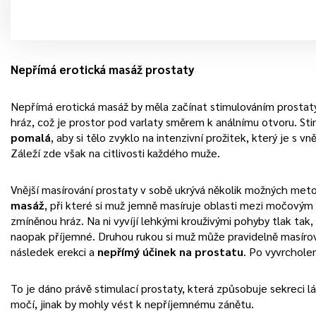
Nepřímá erotická masáž prostaty
Nepřímá erotická masáž by měla začínat stimulováním prost
hráz, což je prostor pod varlaty směrem k análnímu otvoru. St
pomalá
, aby si tělo zvyklo na intenzivní prožitek, který je s 
Záleží zde však na citlivosti každého muže.
Vnější masírování prostaty v sobě ukrývá několik možných met
masáž
, při které si muž jemně masíruje oblasti mezi močový
zmíněnou hráz. Na ni vyvíjí lehkými krouživými pohyby tlak tak,
naopak příjemné. Druhou rukou si muž může pravidelně masírov
následek erekci a
nepřímý účinek na prostatu
. Po vyvrchole
To je dáno právě stimulací prostaty, která způsobuje sekreci lá
močí, jinak by mohly vést k nepříjemnému zánětu.