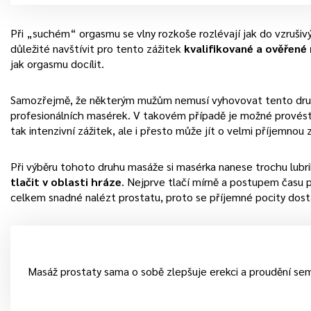
Při „suchém“ orgasmu se vlny rozkoše rozlévají jak do vzrušivý
důležité navštívit pro tento zážitek
kvalifikované a ověřené
jak orgasmu docílit.
Samozřejmě, že některým mužům nemusí vyhovovat tento druh
profesionálních masérek. V takovém případě je možné provés
tak intenzivní zážitek, ale i přesto může jít o velmi příjemnou 
Při výběru tohoto druhu masáže si masérka nanese trochu lubr
tlačit v oblasti hráze
. Nejprve tlačí mírně a postupem času p
celkem snadné nalézt prostatu, proto se příjemné pocity dost
Masáž prostaty sama o sobě zlepšuje erekci a proudění se