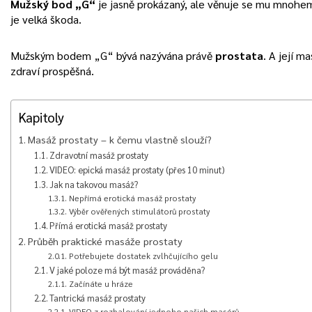
Mužský bod „G“
je jasně prokázaný, ale věnuje se mu mnohem
je velká škoda.
Mužským bodem „G“ bývá nazývána právě
prostata
. A její m
zdraví prospěšná.
Kapitoly
Masáž prostaty – k čemu vlastně slouží?
Zdravotní masáž prostaty
VIDEO: epická masáž prostaty (přes 10 minut)
Jak na takovou masáž?
Nepřímá erotická masáž prostaty
Výběr ověřených stimulátorů prostaty
Přímá erotická masáž prostaty
Průběh praktické masáže prostaty
Potřebujete dostatek zvlhčujícího gelu
V jaké poloze má být masáž prováděna?
Začínáte u hráze
Tantrická masáž prostaty
VIDEO z rozbalování jednoho našich masérů