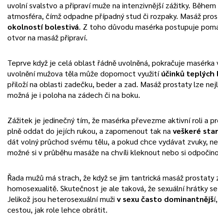
uvolní svalstvo a připraví muže na intenzivnější zážitky. Běhe
atmosféra, čímž odpadne případný stud či rozpaky. Masáž pro
okolností bolestivá
. Z toho důvodu masérka postupuje pomal
otvor na masáž připraví.
Teprve když je celá oblast řádně uvolněná, pokračuje masérka 
uvolnění mužova těla může dopomoct využití
účinků teplých
přiloží na oblasti zadečku, beder a zad. Masáž prostaty lze nejl
možná je i poloha na zádech či na boku.
Zážitek je jedinečný tím, že masérka převezme aktivní roli a p
plně oddat do jejích rukou, a zapomenout tak na
veškeré star
dát volný průchod svému tělu, a pokud chce vydávat zvuky, nec
možné si v průběhu masáže na chvíli kleknout nebo si odpočino
Řada mužů má strach, že když se jim tantrická masáž prostaty 
homosexualitě. Skutečnost je ale taková, že sexuální hrátky s
Jelikož jsou heterosexuální muži
v sexu často dominantnějš
í
cestou, jak role lehce obrátit.