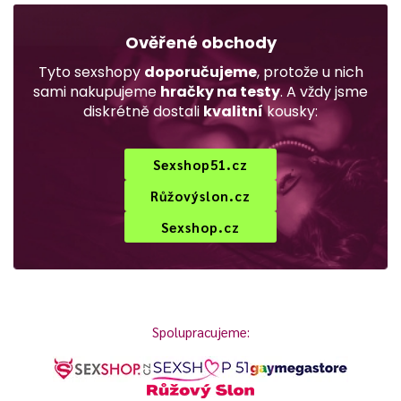
Ověřené obchody
Tyto sexshopy
doporučujeme
, protože u nich
sami nakupujeme
hračky na testy
. A vždy jsme
diskrétně dostali
kvalitní
kousky:
Sexshop51.cz
Růžovýslon.cz
Sexshop.cz
Spolupracujeme: