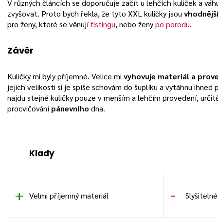
V různých článcích se doporučuje začít u lehčích kuliček a vá
zvyšovat. Proto bych řekla, že tyto XXL kuličky jsou
vhodnější
pro ženy, které se věnují
fistingu
, nebo ženy
po porodu
.
Závěr
Kuličky mi byly příjemné. Velice mi
vyhovuje materiál a prove
jejich velikosti si je spíše schovám do šuplíku a vytáhnu ihned 
najdu stejné kuličky pouze v menším a lehčím provedení, určit
procvičování
pánevního
dna.
Klady
Velmi příjemný materiál
Slyšitelné