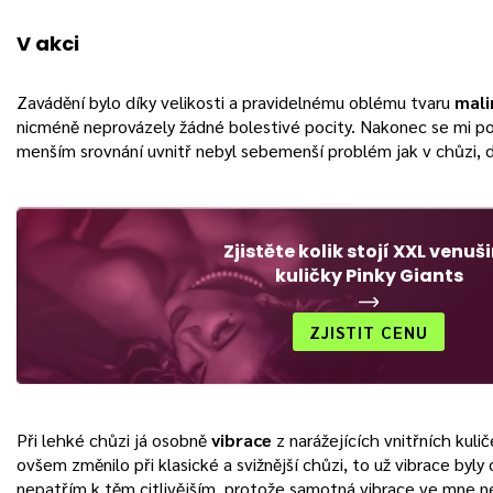
V akci
Zavádění bylo díky velikosti a pravidelnému oblému tvaru
mali
nicméně neprovázely žádné bolestivé pocity. Nakonec se mi po
menším srovnání uvnitř nebyl sebemenší problém jak v chůzi, dř
Zjistěte kolik stojí XXL venuš
kuličky Pinky Giants
ZJISTIT CENU
Při lehké chůzi já osobně
vibrace
z narážejících vnitřních kuli
ovšem změnilo při klasické a svižnější chůzi, to už vibrace byly c
nepatřím k těm citlivějším, protože samotná vibrace ve mne n