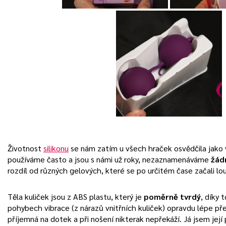
Životnost
silikonu
se nám zatím u všech hraček osvědčila jako v
používáme často a jsou s námi už roky, nezaznamenáváme
žád
rozdíl od různých gelových, které se po určitém čase začali lo
Těla kuliček jsou z ABS plastu, který je
poměrně tvrdý
, díky 
pohybech vibrace (z nárazů vnitřních kuliček) opravdu lépe přen
příjemná na dotek a při nošení nikterak nepřekáží. Já jsem její