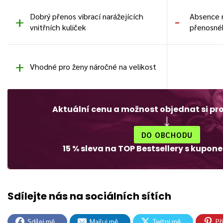
Dobrý přenos vibrací narážejících
Absence 
vnitřních kuliček
přenosné
Vhodné pro ženy náročné na velikost
Aktuální cenu a možnost objednat si pr
DO OBCHODU
15 % sleva na TOP Bestsellery s kupo
Sdílej mě
Mailuj mě
Twítni mě
Př