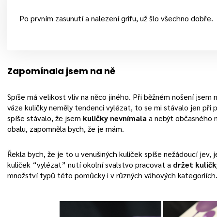
Po prvním zasunutí a nalezení grifu, už šlo všechno dobře.
Zapomínala jsem na ně
Spíše má velikost vliv na něco jiného. Při běžném nošení jsem
váze kuličky neměly tendenci vylézat, to se mi stávalo jen při 
spíše stávalo, že jsem
kuličky nevnímala
a nebýt občasného na
obalu, zapomněla bych, že je mám.
Řekla bych, že je to u venušiných kuliček spíše nežádoucí jev, 
kuliček “vylézat” nutí okolní svalstvo pracovat a
držet kulič
množství typů této pomůcky i v různých váhových kategoriích