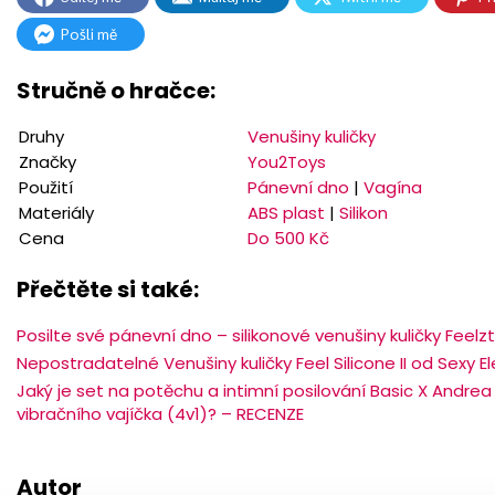
Pošli mě
Stručně o hračce:
Druhy
Venušiny kuličky
Značky
You2Toys
Použití
Pánevní dno
|
Vagína
Materiály
ABS plast
|
Silikon
Cena
Do 500 Kč
Přečtěte si také:
Posilte své pánevní dno – silikonové venušiny kuličky Feelz
Nepostradatelné Venušiny kuličky Feel Silicone II od Sexy 
Jaký je set na potěchu a intimní posilování Basic X Andrea
vibračního vajíčka (4v1)? – RECENZE
Autor