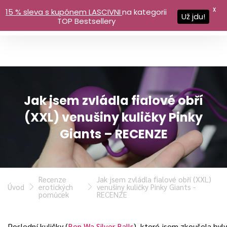
X
15 % sleva s kupónem LASCIVNI
na kategorii
Už jdu!
TOP Bestsellery
Jak jsem zvládla fialové obří
(XXL) venušiny kuličky Pinky
Giants – RECENZE
Recenze
Jak jsem zvládla fialové obří (XXL)
Úvod
erotických
venušiny kuličky Pinky Giants -
pomůcek
RECENZE
Poslední kuličky (
Ben Wa Silver Balls
), které jsem zkoušela byl