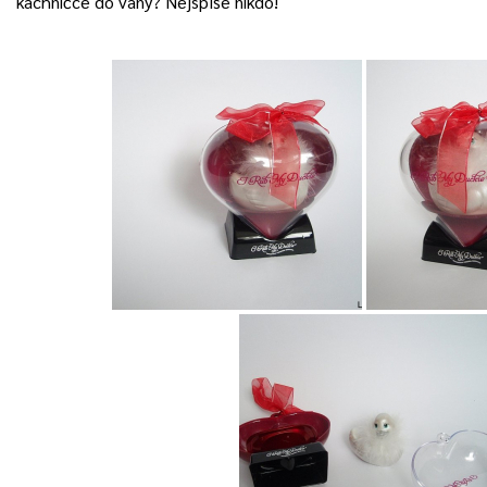
kachničce do vany? Nejspíše nikdo!