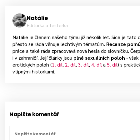
Natálie
Editorka a testerka
Natálie je členem našeho týmu již několik let. Sice je tato 
přesto se ráda věnuje lechtivým tématům.
Recenze pom
práce a také ráda zpracovává nová hesla do slovníčku. Čerpá
i v zahraničí. Její články jsou
plné sexuálních poloh
- však
erotických poloh (
1. díl
,
2. díl
,
3. díl
,
4. díl
a
5. díl
) s prakti
vtipnými historkami.
Napište komentář