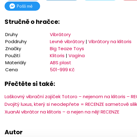
Pošli mě
Stručně o hračce:
Druhy
Vibrátory
Poddruhy
Levné vibrátory
|
Vibrátory na klitoris
Značky
Big Teaze Toys
Použití
Klitoris
|
Vagína
Materiály
ABS plast
Cena
501-999 Kč
Přečtěte si také:
Laškovný vibrační zajíček Totoro – nejenom na klitoris – R
Dvojitý luxus, který si neodepřete = RECENZE sametově sil
XuanAI vibrátor na klitoris – a nejen na něj! RECENZE
Autor