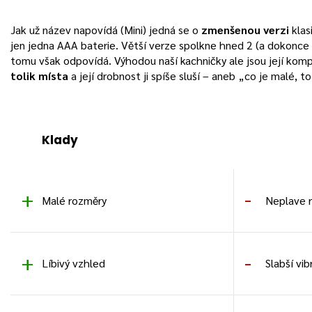
Jak už název napovídá (Mini) jedná se o
zmenšenou verzi
klas
jen jedna AAA baterie. Větší verze spolkne hned 2 (a dokonce A
tomu však odpovídá. Výhodou naší kachničky ale jsou její kom
tolik místa
a její drobnost ji spíše sluší – aneb „co je malé, t
Klady
Malé rozměry
Neplave 
Líbivý vzhled
Slabší vib