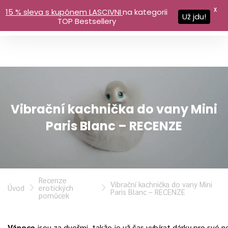
X
15 % sleva s kupónem LASCIVNI
na kategorii
Už jdu!
TOP Bestsellery
Vibrační kachnička do vany Mini
Paris Blanc – RECENZE
Recenze
Vibrační kachnička do vany Mini
Úvod
erotických
Paris Blanc – RECENZE
pomůcek
Vánoce
jsou za dveřmi, takže je už čas vybírat dárky pro své ne