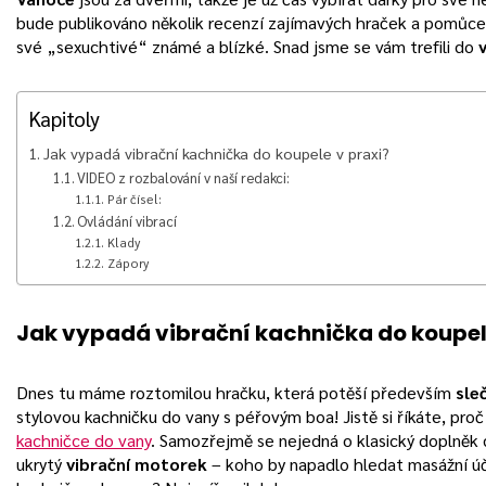
bude publikováno několik recenzí zajímavých hraček a pomůc
své „sexuchtivé“ známé a blízké. Snad jsme se vám trefili do
Kapitoly
Jak vypadá vibrační kachnička do koupele v praxi?
VIDEO z rozbalování v naší redakci:
Pár čísel:
Ovládání vibrací
Klady
Zápory
Jak vypadá vibrační kachnička do koupel
Dnes tu máme roztomilou hračku, která potěší především
sle
stylovou kachničku do vany s péřovým boa! Jistě si říkáte, pro
kachničce do vany
. Samozřejmě se nejedná o klasický doplněk 
ukrytý
vibrační motorek
– koho by napadlo hledat masážní úči