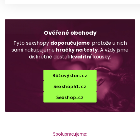
Ověřené obchody
Tyto sexshopy
doporučujeme
, protože u nich
sami nakupujeme
hračky na testy
. A vždy jsme
diskrétně dostali
kvalitní
kousky:
Růžovýslon.cz
Sexshop51.cz
Sexshop.cz
Spolupracujeme: