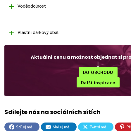
Voděodolnost
Vlastní dárkový obal
Aktuální cenu a možnost objednat si pr
DO OBCHODU
Další inspirace
Sdílej mě
Mailuj mě
Twítni mě
Př