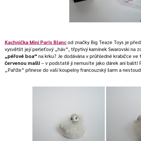
Kachnička Mini Paris Blanc
od značky Big Teaze Toys je předvá
vysvětlit její perleťový „háv“, třpytivý kamínek Swarovski na
„péřové boa“
na krku? Je dodávána v průhledné krabičce ve 
červenou mašlí
– v podstatě ji nemusíte jako dárek ani balit! 
„Paříže“ přinese do vaší koupelny francouzský šarm a nestoud