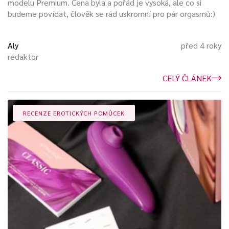
modelu Premium. Cena byla a pořád je vysoká, ale co si
budeme povídat, člověk se rád uskromní pro pár orgasmů:)
Aly
před 4 roky
redaktor
CELÝ ČLÁNEK
RECENZE EROTICKÝCH POMŮCEK