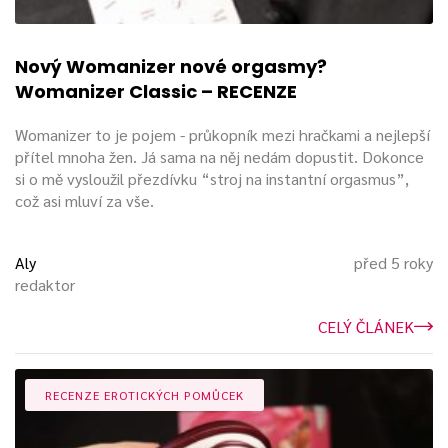
Nový Womanizer nové orgasmy?
Womanizer Classic – RECENZE
Womanizer to je pojem - průkopník mezi hračkami a nejlepší
přítel mnoha žen. Já sama na něj nedám dopustit. Dokonce
si o mě vysloužil přezdívku “stroj na instantní orgasmus”,
což asi mluví za vše.
Aly
před 5 roky
redaktor
CELÝ ČLÁNEK
RECENZE EROTICKÝCH POMŮCEK