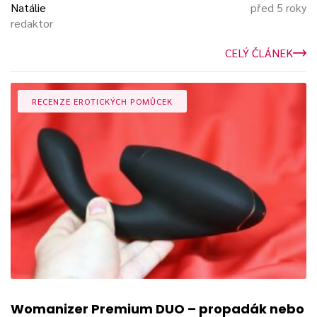
Natálie
před 5 roky
redaktor
CELÝ ČLÁNEK
RECENZE EROTICKÝCH POMŮCEK
Womanizer Premium DUO – propadák nebo