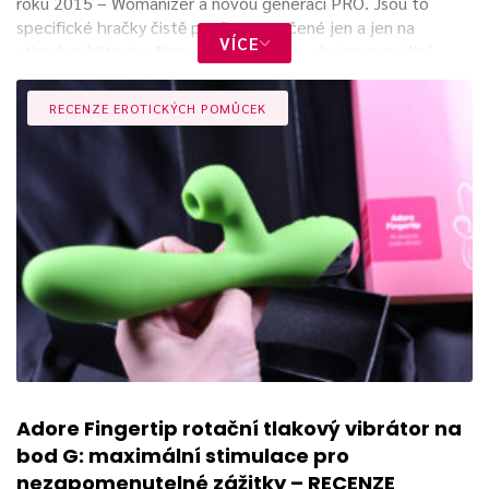
roku 2015 – Womanizer a novou generaci PRO. Jsou to
specifické hračky čistě pro ženy = určené jen a jen na
VÍCE
stimulaci klitorisu. Nepoužívají vibrace, ale jen speciální
tlakové vlny.
RECENZE EROTICKÝCH POMŮCEK
Produkty Womanizer
přinášejí na trh revoluční novinku.
Womanizer dokáže stimulovat ženský klitoris bez dotyku.
Adore Fingertip rotační tlakový vibrátor na
bod G: maximální stimulace pro
A jak to funguje?
nezapomenutelné zážitky – RECENZE