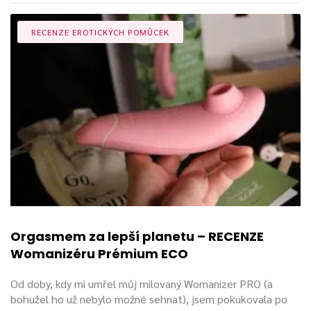
na orgasmy“
.
RECENZE EROTICKÝCH POMŮCEK
Testovali jsme vícero Womanizérů
Na trh s erotickými pomůckami nyní tak přichází naprostá
inovativní novinka.
Jediné, co ji můžeme vytýkat je cena,
která je oproti jiným produktům výrazně vyšší.
Orgasmem za lepší planetu – RECENZE
Womanizéru Prémium ECO
Od doby, kdy mi umřel můj milovaný Womanizer PRO (a
bohužel ho už nebylo možné sehnat), jsem pokukovala po