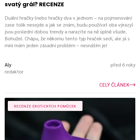
svatý grál? RECENZE
Duální hračky (nebo hračky dva v jednom – na pojmenování
zase tolik nesejde a jak se znám, budu používat oba výrazy)
jsou poslední dobou trendy a narazíte na ně úplně všude.
Bohužel. Chápu, že někomu tento typ hraček sedí, ale já s
mini mám jeden zásadní problém – nesnáším je!
Aly
před 6 roky
redaktor
CELÝ ČLÁNEK
RECENZE EROTICKÝCH POMŮCEK