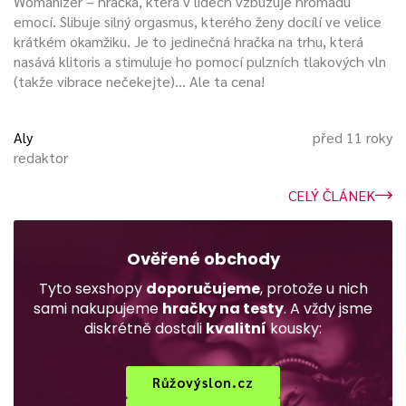
Womanizer – hračka, která v lidech vzbuzuje hromadu
emocí. Slibuje silný orgasmus, kterého ženy docílí ve velice
krátkém okamžiku. Je to jedinečná hračka na trhu, která
nasává klitoris a stimuluje ho pomocí pulzních tlakových vln
(takže vibrace nečekejte)... Ale ta cena!
Aly
před 11 roky
redaktor
CELÝ ČLÁNEK
Ověřené obchody
Tyto sexshopy
doporučujeme
, protože u nich
sami nakupujeme
hračky na testy
. A vždy jsme
diskrétně dostali
kvalitní
kousky:
Růžovýslon.cz