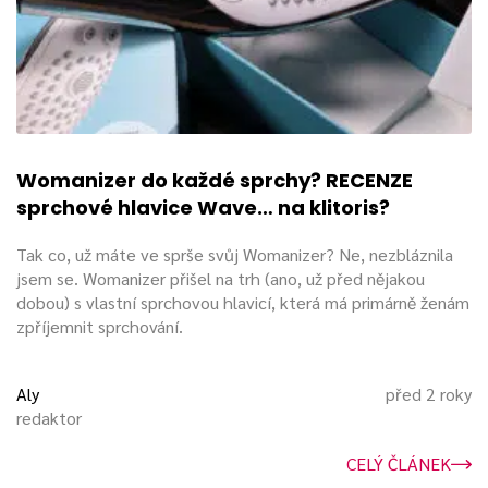
Womanizer do každé sprchy? RECENZE
sprchové hlavice Wave… na klitoris?
O výrobci
Tak co, už máte ve sprše svůj Womanizer? Ne, nezbláznila
jsem se. Womanizer přišel na trh (ano, už před nějakou
Značka epi24 pocházející z Německa je poměrně novinkou
dobou) s vlastní sprchovou hlavicí, která má primárně ženám
na trhu. Svojí popularitu získala především minulý rok (v roce
zpříjemnit sprchování.
2015) díky jedinečné
erotické hračce Womanizer
.
Aly
před 2 roky
Jejich výroba probíhá v úzké spolupráci s designéry a
redaktor
doktory. Jedinečnost Womanizeru spočívá v tom, že
nevibruje, ale tlakovými vlnami působí na klitoris bez
CELÝ ČLÁNEK
jediného doteku. Synonymem Womanizeru je také
„továrna