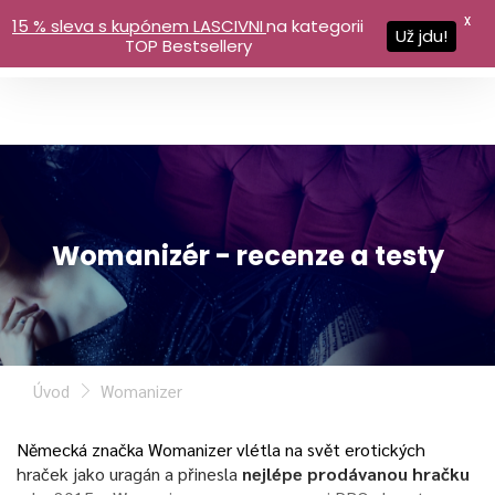
X
15 % sleva s kupónem LASCIVNI
na kategorii
Už jdu!
TOP Bestsellery
Womanizér - recenze a testy
Úvod
Womanizer
Německá značka Womanizer vlétla na svět erotických
hraček jako uragán a přinesla
nejlépe prodávanou hračku