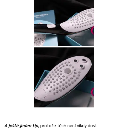
A
ještě jeden tip
, protože těch není nikdy dost –