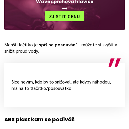
Wave sprchová hlavice
ZJISTIT CENU
Menši tlačítko je
spíš na posouvání
– můžete si zvýšit a
snížit proud vody.
Sice nevím, kdo by to snižoval, ale kdyby náhodou,
má na to tlačítko/posouvátko.
ABS plast kam se podíváš