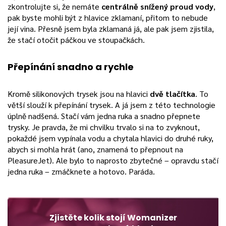
zkontrolujte si, že nemáte
centrálně snížený proud vody
,
pak byste mohli být z hlavice zklamaní, přitom to nebude
její vina. Přesně jsem byla zklamaná já, ale pak jsem zjistila,
že stačí otočit páčkou ve stoupačkách.
Přepínání snadno a rychle
Kromě silikonových trysek jsou na hlavici
dvě tlačítka
. To
větší slouží k přepínání trysek. A já jsem z této technologie
úplně nadšená. Stačí vám jedna ruka a snadno přepnete
trysky. Je pravda, že mi chvilku trvalo si na to zvyknout,
pokaždé jsem vypínala vodu a chytala hlavici do druhé ruky,
abych si mohla hrát (ano, znamená to přepnout na
PleasureJet). Ale bylo to naprosto zbytečné – opravdu stačí
jedna ruka – zmáčknete a hotovo. Paráda.
Zjistěte kolik stojí Womanizer