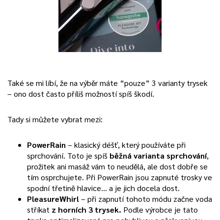
Také se mi líbí, že na výběr máte “pouze” 3 varianty trysek
– ono dost často příliš možností spíš škodí.
Tady si můžete vybrat mezi:
PowerRain
– klasický déšť, který používáte při
sprchování. Toto je spíš
běžná varianta sprchování
,
prožitek ani masáž vám to neudělá, ale dost dobře se
tím osprchujete. Při PowerRain jsou zapnuté trosky ve
spodní třetině hlavice… a je jich docela dost.
PleasureWhirl
– při zapnutí tohoto módu začne voda
stříkat
z horních 3 trysek.
Podle výrobce je tato