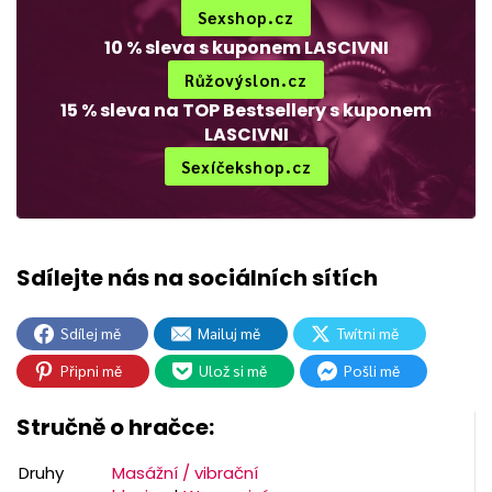
Sexshop.cz
10 % sleva s kuponem LASCIVNI
Růžovýslon.cz
15 % sleva na TOP Bestsellery s kuponem
LASCIVNI
Sexíčekshop.cz
Sdílej mě
Mailuj mě
Twítni mě
Připni mě
Ulož si mě
Pošli mě
Stručně o hračce:
Druhy
Masážní / vibrační