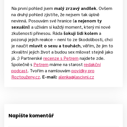
Na první pohled jsem
malý zrzavý andílek
. Ovšem
na druhý pohled zjistíte, že nejsem tak úplně
nevinná. Posouvám své hranice (
a nejenom ty
sexuální
) a užívám si každý moment, který mi nové
zkušenosti přinesou. Ráda
šokuji lidi kolem
a
pozoruji jejich reakce – není to ze škodolibosti, chci
je naučit
mluvit o sexu a touhách
, věřím, že jim to
zkvalitní jejich život a budou sex milovat stejně jako
já. ;) Partnerské
recenze s Petrem
najdete zde.
Společně s
Petrem
máme na starost
redakční
podcast
. Tvořím a namlouvám
povídky pro
Roztouženy.cz
.
E-mail:
alenka@lascivni.cz
Napište komentář