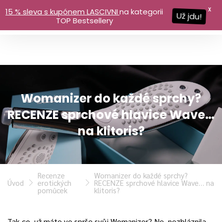
X
15 % sleva s kupónem LASCIVNI
na kategorii
Už jdu!
TOP Bestsellery
Womanizer do každé sprchy?
RECENZE sprchové hlavice Wave…
na klitoris?
Recenze
Womanizer do každé sprchy?
Úvod
erotických
RECENZE sprchové hlavice Wave… na
pomůcek
klitoris?
Tak co, už máte ve sprše svůj Womanizer? Ne, nezbláznila