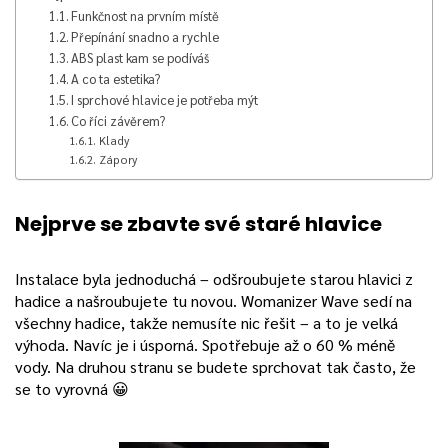
Funkčnost na prvním místě
Přepínání snadno a rychle
ABS plast kam se podíváš
A co ta estetika?
I sprchové hlavice je potřeba mýt
Co říci závěrem?
Klady
Zápory
Nejprve se zbavte své staré hlavice
Instalace byla jednoduchá – odšroubujete starou hlavici z
hadice a našroubujete tu novou. Womanizer Wave sedí na
všechny hadice, takže nemusíte nic řešit – a to je velká
výhoda. Navíc je i úsporná. Spotřebuje až o 60 % méně
vody. Na druhou stranu se budete sprchovat tak často, že
se to vyrovná 😀