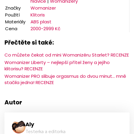
hlavice
|
Womanizéry
Značky
Womanizer
Použití
Klitoris
Materiály
ABS plast
Cena
2000-2999 Kč
Přečtěte si také:
Co můžete čekat od mini Womanizéru Starlet? RECENZE
Womanizer Liberty – nejlepší přítel ženy a jejího
klitorisu? RECENZE
Womanizer PRO slibuje orgasmus do dvou minut… mně
stačila jedna! RECENZE
Autor
Aly
Testerka a editorka