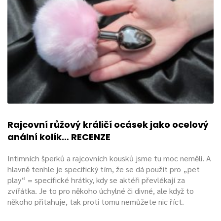
Rajcovní růžový králičí ocásek jako ocelový
anální kolík… RECENZE
Intimních šperků a rajcovních kousků jsme tu moc neměli. A
hlavně tenhle je specifický tím, že se dá použít pro „pet
play“ = specifické hrátky, kdy se aktéři převlékají za
zvířátka. Je to pro někoho úchylné či divné, ale když to
někoho přitahuje, tak proti tomu nemůžete nic říct.