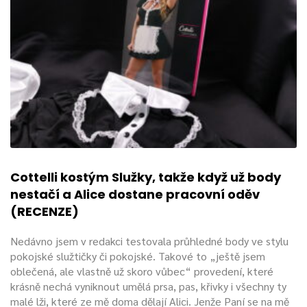
Cottelli kostým Služky, takže když už body
nestačí a Alice dostane pracovní oděv
(RECENZE)
Nedávno jsem v redakci testovala průhledné body ve stylu
pokojské služtičky či pokojské. Takové to „ještě jsem
oblečená, ale vlastně už skoro vůbec“ provedení, které
krásně nechá vyniknout umělá prsa, pas, křivky i všechny ty
malé lži, které ze mě doma dělají Alici. Jenže Paní se na mě