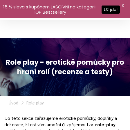
X
15 % sleva s kupónem LASCIVNI
na kategorii
Už jdu!
TOP Bestsellery
Role play - erotické pomůcky pro
hraní rolí (recenze a testy)
Úvod
Role play
Do této sekce zařazujeme erotické pomůcky, doplňky a
dekorace, která vám umožní či zpříjemní tzv.
role-play