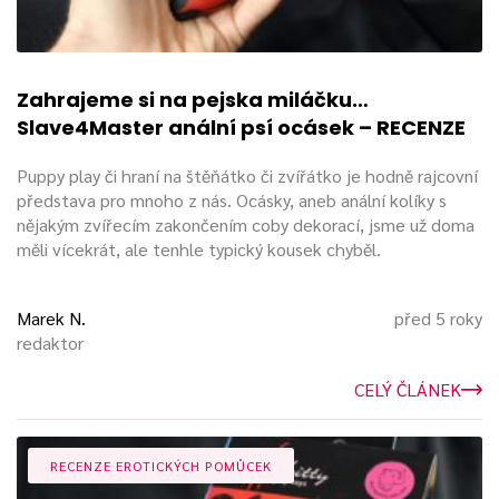
Zahrajeme si na pejska miláčku…
Slave4Master anální psí ocásek – RECENZE
Puppy play či hraní na štěňátko či zvířátko je hodně rajcovní
představa pro mnoho z nás. Ocásky, aneb anální kolíky s
nějakým zvířecím zakončením coby dekorací, jsme už doma
měli vícekrát, ale tenhle typický kousek chyběl.
Marek N.
před 5 roky
redaktor
CELÝ ČLÁNEK
RECENZE EROTICKÝCH POMŮCEK