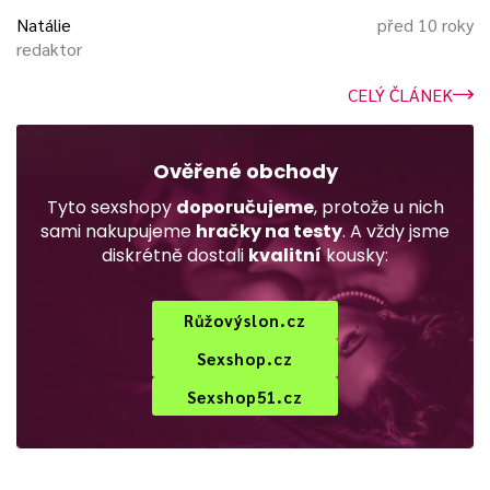
Natálie
před 10 roky
redaktor
CELÝ ČLÁNEK
Ověřené obchody
Tyto sexshopy
doporučujeme
, protože u nich
sami nakupujeme
hračky na testy
. A vždy jsme
diskrétně dostali
kvalitní
kousky:
Růžovýslon.cz
Sexshop.cz
Sexshop51.cz