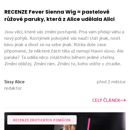
RECENZE Fever Sienna Wig = pastelově
růžové paruky, která z Alice udělala Alici
Jsou věci, které vás změní postupně. Prsa vám přidají váhu a
nový pohyb. Kostýmek pokojské vás naučí stát jinak, nosit
kávu jinak a dívat se na sebe jinak. Klícka dole zase
připomene, že některé části těla už nemají hlavní slovo. Ale
paruka? Ta udělá něco zvláštního během jediné vteřiny.
Změní obličej. Změní rám. Změní to, koho vidíte v zrcadle.
Sissy Alice
před 2 měsíce
redaktor
CELÝ ČLÁNEK
RECENZE EROTICKÝCH POMŮCEK