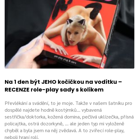
Na 1 den být JEHO kočičkou na vodítku –
RECENZE role-play sady s kolíkem
Převlékání a svádění, to je moje. Takže v našem šatníku pro
dospělé najdete hodně kostýmků... vybavená
sestřička/doktorka, kožená domina, pečlivá uklízečka, přísná
policajtka, ostrá dozorkyně, … ale jeden typ mi vyloženě
chyběl a byla jsem na něj zvědavá. A to zvířecí role-play,
neboli hraní rolí.