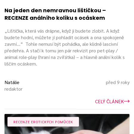
Na jeden den nemravnou lištičkou –
RECENZE análního kolíku s ocáskem
„Lištička, která vás drápne, když ji budete zlobit. A když
budete hodní, můžete jí pohladit ocásek a ona spokojeně
zavrní...“ Tohle nemusí být pohádka, ale klidně lascivní
předehra. A stačí k tomu jen pár rekvizit pro pet-play /
animal role-play (hraní na zvířátka) – a hlavně anální kolík s
liščím ocáskem.
Natálie
před 9 roky
redaktor
CELÝ ČLÁNEK
RECENZE EROTICKÝCH POMŮCEK