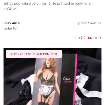
tehdy podívala a bylo jí jasné, že průhledné body je jen
začátek.
Sissy Alice
před 2 měsíce
redaktor
CELÝ ČLÁNEK
RECENZE EROTICKÝCH POMŮCEK