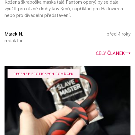
Kožená škraboška maska (alá Fantom opery) by se dala
využít pro různé druhy kostýmů, například pro Halloween
nebo pro divadelní představení.
Marek N.
před 4 roky
redaktor
CELÝ ČLÁNEK
RECENZE EROTICKÝCH POMŮCEK