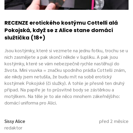
RECENZE erotického kostýmu Cottelli alá
Pokojská, když se z Alice stane domácí
služtička (18+)
Jsou kostýmky, které si vezmete na jednu fotku, trochu se u
nich zasmějete a pak skončí někde v šuplíku. A pak jsou
kostýmky, které se vám nebezpečně rychle nastěhují do
života. Mini vsuvka = značku spodního prádla Cottelli znám,
ale nikdy jsem netušila, že budu mít na sobě erotický
kostýmek Pokojské (či služky). A tohle je přesně ten druhý
případ. Na papíře je to průsvitné body se zástěrkou a
motýlkem. Na těle je to ale něco mnohem zákeřnějšího:
domácí uniforma pro Alici.
Sissy Alice
před 2 měsíce
redaktor