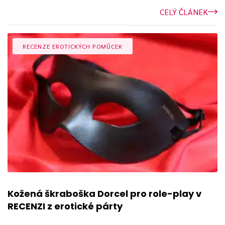
CELÝ ČLÁNEK
RECENZE EROTICKÝCH POMŮCEK
Kožená škraboška Dorcel pro role-play v
RECENZI z erotické párty