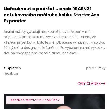
Nafouknout a podržet… aneb RECENZE
nafukovacího análního kolíku Starter Ass
Expander
Anální hrátky vyžadují nějakou přípravu. Aspoň v mém
případě. A proto se u mě vyskytl tento kolík. Balení, ve
kterém přišel kolík, bylo levné. Obyčejně vyhlížející krabička,
žádný extra design, nic krásného. Po vybalení na mě vykoukly
dva balonky spojené docela tuhou hadičkou.
sExplorers
před 5 roky
redaktor
CELÝ ČLÁNEK
RECENZE EROTICKÝCH POMŮCEK