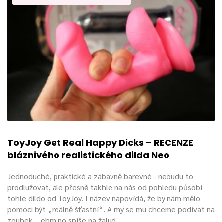
ToyJoy Get Real Happy Dicks – RECENZE
bláznivého realistického dilda Neo
Jednoduché, praktické a zábavně barevné - nebudu to
prodlužovat, ale přesně takhle na nás od pohledu působí
tohle dildo od ToyJoy. I název napovídá, že by nám mělo
pomoci být „reálně šťastní“. A my se mu chceme podívat na
zoubek… ehm no spíše na žalud.