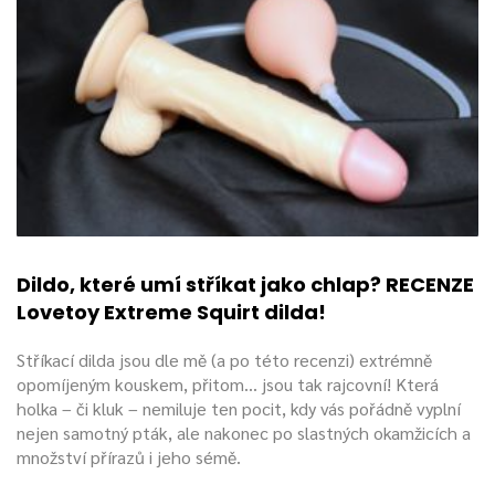
Dildo, které umí stříkat jako chlap? RECENZE
Lovetoy Extreme Squirt dilda!
Stříkací dilda jsou dle mě (a po této recenzi) extrémně
opomíjeným kouskem, přitom... jsou tak rajcovní! Která
holka – či kluk – nemiluje ten pocit, kdy vás pořádně vyplní
nejen samotný pták, ale nakonec po slastných okamžicích a
množství přírazů i jeho sémě.