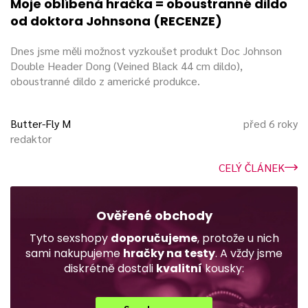
Moje oblíbená hračka = oboustranné dildo
od doktora Johnsona (RECENZE)
Dnes jsme měli možnost vyzkoušet produkt Doc Johnson
Double Header Dong (Veined Black 44 cm dildo),
oboustranné dildo z americké produkce.
Butter-Fly M
před 6 roky
redaktor
CELÝ ČLÁNEK
Ověřené obchody
Tyto sexshopy
doporučujeme
, protože u nich
sami nakupujeme
hračky na testy
. A vždy jsme
diskrétně dostali
kvalitní
kousky: