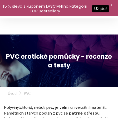
X
15 % sleva s kupónem LASCIVNI
na kategorii
Už jdu!
TOP Bestsellery
PVC erotické pomůcky - recenze
a testy
Úvod
PVC
Polyvinylchlorid, neboli pvc, je velmi univerzální materiál.
Pamětních starých podlah z pvc se
patrně otřesou