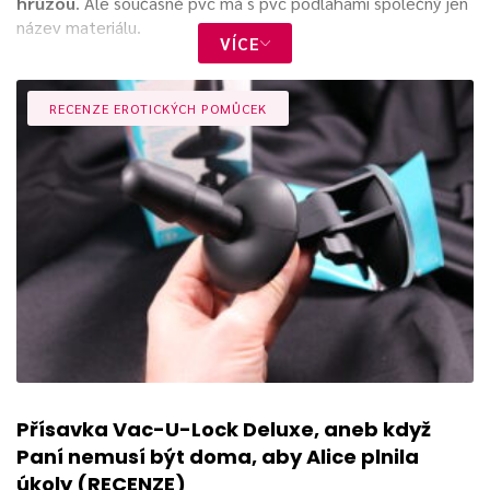
hrůzou
. Ale současné pvc má s pvc podlahami společný jen
název materiálu.
VÍCE
Erotické pomůcky vyráběné z pvc současnými technologiemi
jsou provedeny kvalitně v moderním designu. Výhodou pvc
RECENZE EROTICKÝCH POMŮCEK
je odolnost, velmi snadná údržba a
vysoká míra hygieny
.
Vyzkošejte třeba dvojité dildo Doc Johnson, které je
vyrobeno z pvc
. Příjemně vás překvapí pevnost, ale
zároveň vysoká poddajnost. Bonusem navíc je i příznivá
cena a jednoduchá čistitelnost.
Materiál známý jako polyvinylchlorid – je to porézní, a
hlavně docela nebezpečný materiál. Změkčovadla, která se
do něj přidávají totiž
můžou dráždit vaši pokožku.
Ještě
horší jsou ftaláty, které se do tohoto plastu pravidelně
přidávají.
Přísavka Vac-U-Lock Deluxe, aneb když
Paní nemusí být doma, aby Alice plnila
úkoly (RECENZE)