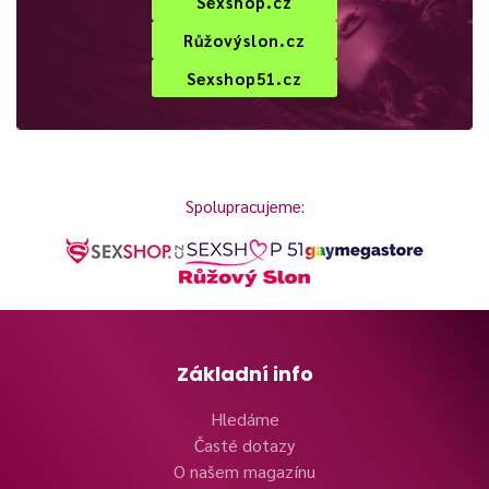
Sexshop.cz
Růžovýslon.cz
Sexshop51.cz
Spolupracujeme:
Základní info
Hledáme
Časté dotazy
O našem magazínu