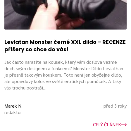
PVC hračky a lubrikanty
Vyhněte se používání lubrikantů na olejové bázi, jelikož
samotný PVC obsahuje oleje. Ty by se mohly „bít“ a hračku
nenávratně poškodit
tím, že by její povrch rozleptaly – a
na takovém místě se usazují bakterie a kvasinky.
Leviatan Monster černé XXL dildo – RECENZE
Nejvhodnější je používat lubrikanty na vodní či silikonové
příšery co chce do vás!
bázi.
Jak často narazíte na kousek, který vám doslova vezme
Použití PVC a kondomu
dech svým designem a funkcemi? Monster Dildo Leviathan
je přesně takovým kouskem. Toto není jen obyčejné dildo,
ale opravdový kolos ve světě erotických pomůcek. A taky
Jak jsme zmínili již výše, PVC obsahuje oleje. Proto je třeba
vás trochu postraší...
na tento materiál používat pouze
polyizoprenové
kondomy.
Pokud byste použili latexové kondomy, začaly by
při styku s pomůckami nepříjemně reagovat.
Marek N.
před 3 roky
redaktor
Jak správně čistit ero-hračky – Lascivní podcast
Aly
a
Petra
:
CELÝ ČLÁNEK