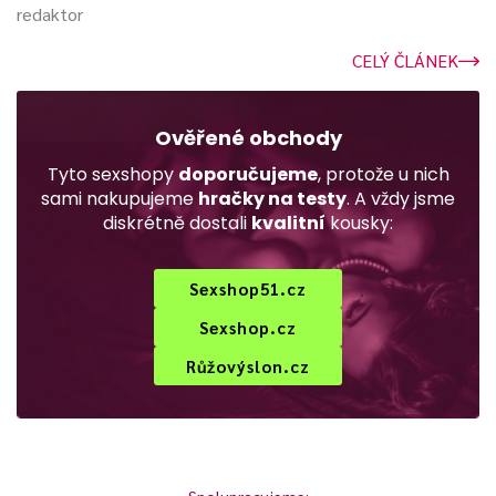
redaktor
CELÝ ČLÁNEK
Ověřené obchody
Tyto sexshopy
doporučujeme
, protože u nich
sami nakupujeme
hračky na testy
. A vždy jsme
diskrétně dostali
kvalitní
kousky:
Sexshop51.cz
Sexshop.cz
Růžovýslon.cz