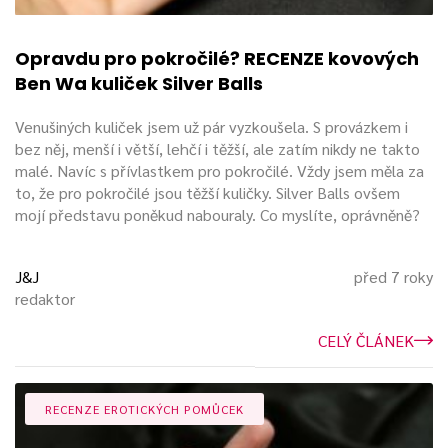
Opravdu pro pokročilé? RECENZE kovových
Ben Wa kuliček Silver Balls
Venušiných kuliček jsem už pár vyzkoušela. S provázkem i
bez něj, menší i větší, lehčí i těžší, ale zatím nikdy ne takto
malé. Navíc s přívlastkem pro pokročilé. Vždy jsem měla za
to, že pro pokročilé jsou těžší kuličky. Silver Balls ovšem
mojí představu poněkud nabouraly. Co myslíte, oprávněně?
J&J
před 7 roky
redaktor
CELÝ ČLÁNEK
RECENZE EROTICKÝCH POMŮCEK