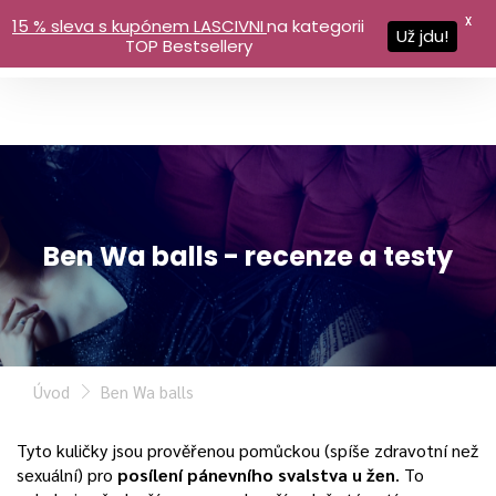
X
15 % sleva s kupónem LASCIVNI
na kategorii
Už jdu!
TOP Bestsellery
Ben Wa balls - recenze a testy
Úvod
Ben Wa balls
Tyto kuličky jsou prověřenou pomůckou (spíše zdravotní než
sexuální) pro
posílení pánevního svalstva u žen
. To