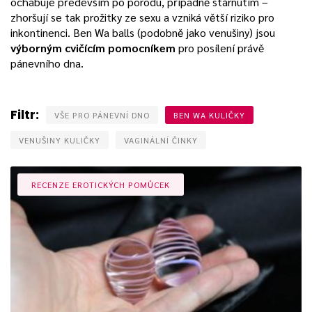
ochabuje především po porodu, případně stárnutím –
zhoršují se tak prožitky ze sexu a vzniká větší riziko pro
inkontinenci. Ben Wa balls (podobně jako venušiny) jsou
výborným cvičícím pomocníkem
pro posílení právě
pánevního dna.
Filtr:
VŠE PRO PÁNEVNÍ DNO
BEN WA KULIČKY
VENUŠINY KULIČKY
VAGINÁLNÍ ČINKY
RECENZE EROTICKÝCH POMŮCEK