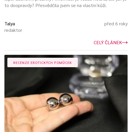
to doopravdy? Přesvědčila jsem se na vlastní kůži.
Talya
před 6 roky
redaktor
CELÝ ČLÁNEK
RECENZE EROTICKÝCH POMŮCEK