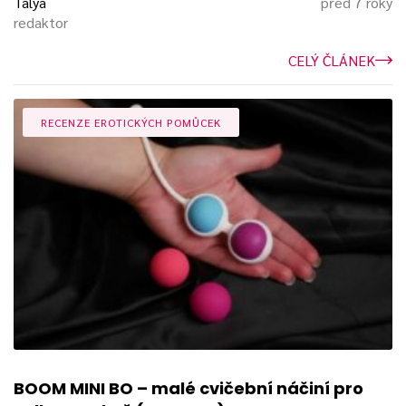
Talya
před 7 roky
redaktor
CELÝ ČLÁNEK
RECENZE EROTICKÝCH POMŮCEK
BOOM MINI BO – malé cvičební náčiní pro