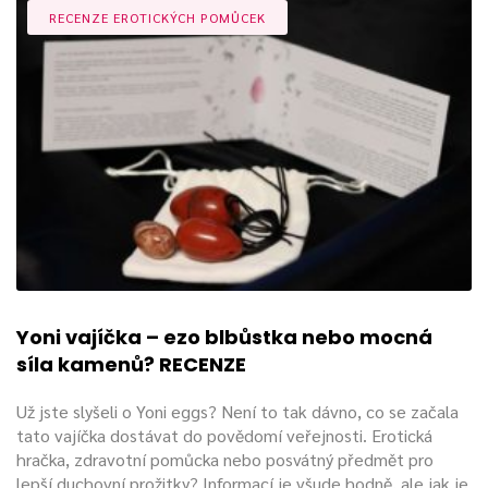
RECENZE EROTICKÝCH POMŮCEK
Yoni vajíčka – ezo blbůstka nebo mocná
síla kamenů? RECENZE
Už jste slyšeli o Yoni eggs? Není to tak dávno, co se začala
tato vajíčka dostávat do povědomí veřejnosti. Erotická
hračka, zdravotní pomůcka nebo posvátný předmět pro
lepší duchovní prožitky? Informací je všude hodně, ale jak je