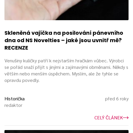
Skleněná vajíčka na posilování pánevního
dna od NS Novelties – jaké jsou uvnitř mě?
RECENZE
Venušiny kuličky patří k nejstarším hračkám vůbec. Výrobci
se pořád snaží přijít s jinými a zajímavými obměnami. Někdy s
větším nebo menším úspěchem. Myslím, ale že tyhle se
opravdu povedly.
Historička
před 6 roky
redaktor
CELÝ ČLÁNEK