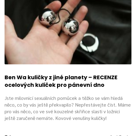
Ben Wa kuličky z jiné planety – RECENZE
ocelových kuliček pro pánevní dno
Jste milovnicí sexuálních pomůcek a těžko se vám hledá
něco, co by vás ještě překvapilo? Nepřestávejte číst. Máme
pro vás něco, co ve své kouzelné skříňce slasti v ložnici
ještě zaručeně nemáte. Kovové venušiny kuličky!