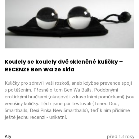
Koulely se koulely dvě skleněné kuličky –
RECENZE Ben Wa ze skla
Kuličky pro zdraví i vaši rozkoš, aneb když se prevence spojí
s potěšením. Přesně o tom Ben Wa Balls. Podobnými
erotickými hračkami (okrajově i zdravotními pomůckami) jsou
venušiny kuličky. Těch jsme pár testovali (Teneo Duo,
Smartballs, Desi Pinka New Smartballs), teď k nim přidáme
ještě jednu recenzi - unikátní.
Aly
před 13 roky