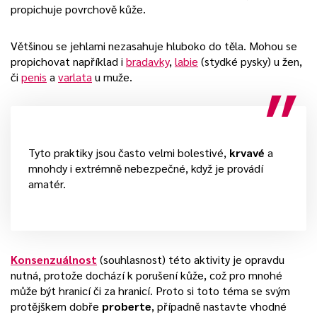
propichuje povrchově kůže.
Většinou se jehlami nezasahuje hluboko do těla. Mohou se
propichovat například i
bradavky
,
labie
(stydké pysky) u žen,
či
penis
a
varlata
u muže.
Tyto praktiky jsou často velmi bolestivé,
krvavé
a
mnohdy i extrémně nebezpečné, když je provádí
amatér.
Konsenzuálnost
(souhlasnost) této aktivity je opravdu
nutná, protože dochází k porušení kůže, což pro mnohé
může být hranicí či za hranicí. Proto si toto téma se svým
protějškem dobře
proberte
, případně nastavte vhodné