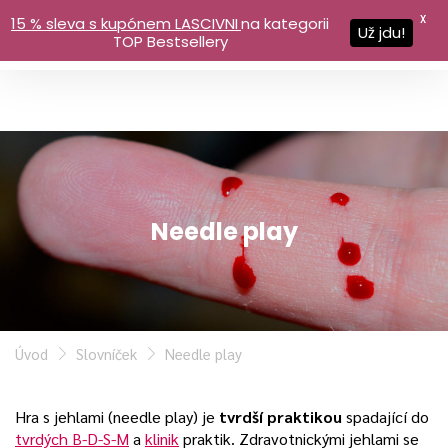
X
15 % sleva s kupónem LASCIVNI
na kategorii
Už jdu!
TOP Bestsellery
Needle play
Úvod
Slovníček
Needle play
Hra s jehlami (needle play) je
tvrdší praktikou
spadající do
tvrdých B-D-S-M
a
klinik
praktik. Zdravotnickými jehlami se