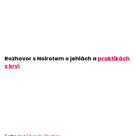
Rozhovor s Noirotem o jehlách a
praktikách
s krví
Fotka je z
Silvia by
Pixabay