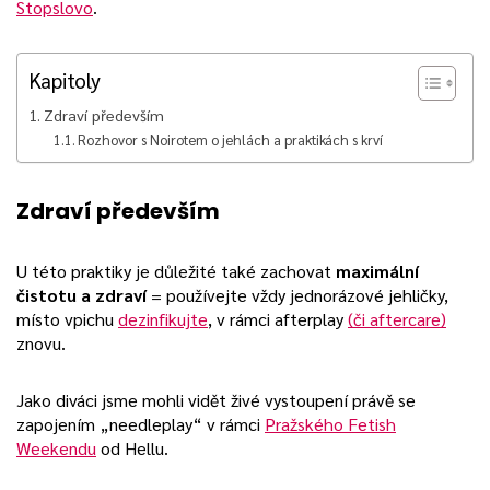
Stopslovo
.
Kapitoly
Zdraví především
Rozhovor s Noirotem o jehlách a praktikách s krví
Zdraví především
U této praktiky je důležité také zachovat
maximální
čistotu a zdraví
= používejte vždy jednorázové jehličky,
místo vpichu
dezinfikujte
, v rámci afterplay
(či aftercare)
znovu.
Jako diváci jsme mohli vidět živé vystoupení právě se
zapojením „needleplay“ v rámci
Pražského Fetish
Weekendu
od Hellu.