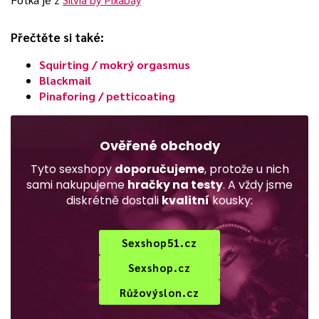
Přečtěte si také:
Squirting / mokrý orgasmus
Blackmail
Pinaforing / petticoating
Ověřené obchody
Tyto sexshopy
doporučujeme
, protože u nich
sami nakupujeme
hračky na testy
. A vždy jsme
diskrétně dostali
kvalitní
kousky:
Sexshop51.cz
Sexshop.cz
Růžovýslon.cz