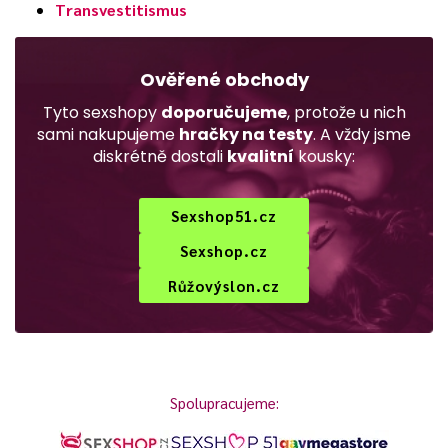
Transvestitismus
Ověřené obchody
Tyto sexshopy
doporučujeme
, protože u nich
sami nakupujeme
hračky na testy
. A vždy jsme
diskrétně dostali
kvalitní
kousky:
Sexshop51.cz
Sexshop.cz
Růžovýslon.cz
Spolupracujeme: