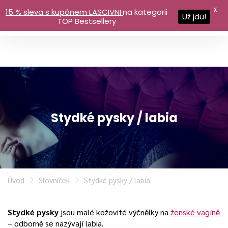
X
15 % sleva s kupónem LASCIVNI
na kategorii
Už jdu!
TOP Bestsellery
Stydké pysky / labia
Úvod
Slovníček
Stydké pysky / labia
Stydké pysky
jsou malé kožovité výčnělky na
ženské vagíně
– odborně se nazývají labia.