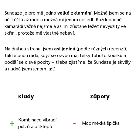
Sundaze je pro mě jedno
velké zklamání
. Možná jsem se na
něj těšila až moc a možná mi jenom nesedl. Každopádně
kamarádi vážně nejsme a asi mi zůstane ležet nevyužitý ve
skříni, protože mě vlastně nebaví.
Na druhou stranu, jsem
asi jediná
(podle různých recenzí),
takže budu ráda, když se ozvou majitelky tohoto kousku a
podělí se o své pocity – třeba zjistíme, že Sundaze je skvělý
a nudná jsem jenom já:D
Klady
Zápory
Kombinace vibrací,
Moc měkká špička
pulzů a příklepů