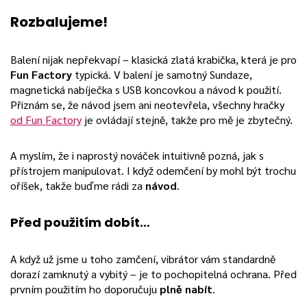
Rozbalujeme!
Balení nijak nepřekvapí – klasická zlatá krabička, která je pro
Fun Factory
typická. V balení je samotný Sundaze,
magnetická nabíječka s USB koncovkou a návod k použití.
Přiznám se, že návod jsem ani neotevřela, všechny hračky
od Fun Factory
je ovládají stejně, takže pro mě je zbytečný.
A myslím, že i naprostý nováček intuitivně pozná, jak s
přístrojem manipulovat. I když odemčení by mohl být trochu
oříšek, takže buďme rádi za
návod
.
Před použitím dobít…
A když už jsme u toho zamčení, vibrátor vám standardně
dorazí zamknutý a vybitý – je to pochopitelná ochrana. Před
prvním použitím ho doporučuju
plně nabít
.