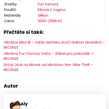
Značky
Fun Factory
Použití
Klitoris
|
Vagína
Materiály
Silikon
Cena
2000-2999 Kč
Přečtěte si také:
Vibrátor Miss BI – tahle slečinka útočí dvěma zbraněmi –
RECENZE
Vibrátor Fun Factory Volta – ďábel pro pokročilé =
RECENZE
Drtivý útok na klitoris od vibrátoru We-Vibe Thrill –
RECENZE
Autor
Aly