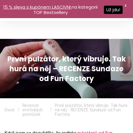
X
15 % sleva s kupónem LASCIVNI
na kategorii
Už jdu!
TOP Bestsellery
První pulzátor, který vibruje. Tak
hurá na něj – RECENZE Sundaze
od Fun Factory
Recenze
První pulzátor, který vibruje. Tak hurá
Úvod
erotických
na něj - RECENZE Sundaze od Fun
pomůcek
Factory
Když jsem se dozvěděla, že rodinka
pulzátorů od Fun