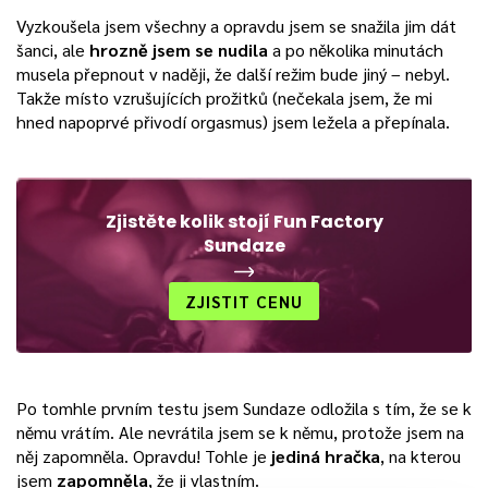
Vyzkoušela jsem všechny a opravdu jsem se snažila jim dát
šanci, ale
hrozně jsem se nudila
a po několika minutách
musela přepnout v naději, že další režim bude jiný – nebyl.
Takže místo vzrušujících prožitků (nečekala jsem, že mi
hned napoprvé přivodí orgasmus) jsem ležela a přepínala.
Zjistěte kolik stojí Fun Factory
Sundaze
ZJISTIT CENU
Po tomhle prvním testu jsem Sundaze odložila s tím, že se k
němu vrátím. Ale nevrátila jsem se k němu, protože jsem na
něj zapomněla. Opravdu! Tohle je
jediná hračka
, na kterou
jsem
zapomněla
, že ji vlastním.