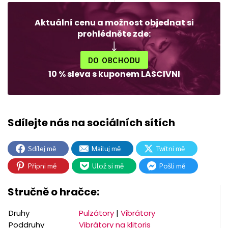
Aktuální cenu a možnost objednat si
prohlédněte zde:
DO OBCHODU
10 % sleva s kuponem LASCIVNI
Sdílej mě
Mailuj mě
Twítni mě
Připni mě
Ulož si mě
Pošli mě
Stručně o hračce:
Druhy
Pulzátory
|
Vibrátory
Poddruhy
Vibrátory na klitoris