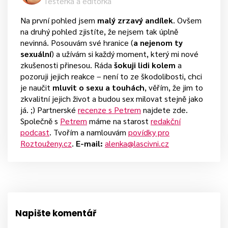
Testerka a editorka
Na první pohled jsem
malý zrzavý andílek
. Ovšem
na druhý pohled zjistíte, že nejsem tak úplně
nevinná. Posouvám své hranice (
a nejenom ty
sexuální
) a užívám si každý moment, který mi nové
zkušenosti přinesou. Ráda
šokuji lidi kolem
a
pozoruji jejich reakce – není to ze škodolibosti, chci
je naučit
mluvit o sexu a touhách
, věřím, že jim to
zkvalitní jejich život a budou sex milovat stejně jako
já. ;) Partnerské
recenze s Petrem
najdete zde.
Společně s
Petrem
máme na starost
redakční
podcast
. Tvořím a namlouvám
povídky pro
Roztouženy.cz
.
E-mail:
alenka@lascivni.cz
Napište komentář