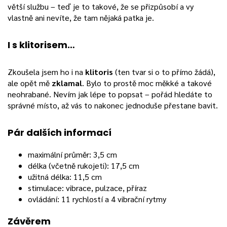
větší službu – teď je to takové, že se přizpůsobí a vy
vlastně ani nevíte, že tam nějaká patka je.
I s klitorisem…
Zkoušela jsem ho i na
klitoris
(ten tvar si o to přímo žádá),
ale opět mě
zklamal
. Bylo to prostě moc měkké a takové
neohrabané. Nevím jak lépe to popsat – pořád hledáte to
správné místo, až vás to nakonec jednoduše přestane bavit.
Pár dalších informací
maximální průměr: 3,5 cm
délka (včetně rukojeti): 17,5 cm
užitná délka: 11,5 cm
stimulace: vibrace, pulzace, příraz
ovládání: 11 rychlostí a 4 vibrační rytmy
Závěrem