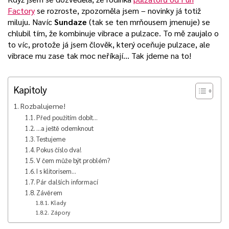
Factory
se rozroste, zpozorněla jsem – novinky já totiž
miluju. Navíc
Sundaze
(tak se ten mrňousem jmenuje) se
chlubil tím, že kombinuje vibrace a pulzace. To mě zaujalo o
to víc, protože já jsem člověk, který oceňuje pulzace, ale
vibrace mu zase tak moc neříkají… Tak jdeme na to!
Kapitoly
Rozbalujeme!
Před použitím dobít…
…a ještě odemknout
Testujeme
Pokus číslo dva!
V čem může být problém?
I s klitorisem…
Pár dalších informací
Závěrem
Klady
Zápory