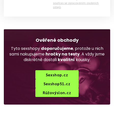
souhlas se zpracováním osobních
údajů
.
Ověřené obchody
Tyto sexshopy
doporučujeme
, protože u nich
sami nakupujeme
hračky na testy
. A vždy jsme
diskrétně dostali
kvalitní
kousky:
Sexshop.cz
Sexshop51.cz
Růžovýslon.cz