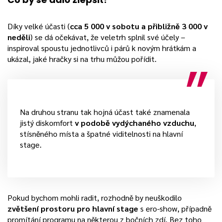
Díky velké účasti (
cca 5 000 v sobotu a přibližně 3 000 v
neděli
) se dá očekávat, že veletrh splnil své účely –
inspiroval spoustu jednotlivců i párů k novým hrátkám a
ukázal, jaké hračky si na trhu můžou pořídit.
Na druhou stranu tak hojná účast také znamenala
jistý diskomfort
v podobě vydýchaného vzduchu
,
stísněného místa a špatné viditelnosti na hlavní
stage.
Pokud bychom mohli radit, rozhodně by neuškodilo
zvětšení prostoru pro hlavní stage
s ero-show, případně
promítání programu na některou z bočních zdí. Bez toho