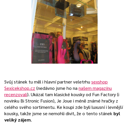
Svůj stánek tu měl i hlavní partner veletrhu
sexshop
Sexícekshop.cz
(nedávno jsme ho na
našem magazínu
recenzovali
). Ukázal tam klasické kousky od Fun Factory (i
novinku Bi Stronic Fusion), Je Joue i méně známé hračky z
celého svého sortimentu. Ke koupi zde byli luxusní i levnější
kousky, takže jsme se nemohli divit, že o tento stánek
byl
veliký zájem
.