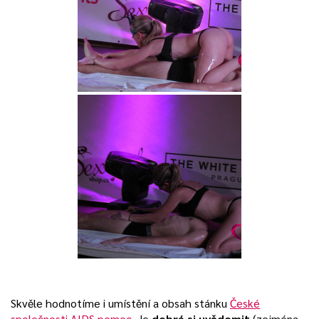
Skvěle hodnotíme i umístění a obsah stánku
České
společnosti AIDS pomoc
. Je
dobré si uvědomit
(zejména