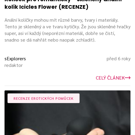
kolík Icicles Flower (RECENZE)
Anální kolíčky mohou mít různé barvy, tvary i materiály.
Tento je skleněný a ve tvaru kytičky. Že jsou skleněné hračky
super, asi ví každý (neporézní materiál, dobře se čistí,
snadno se dá nahřát nebo naopak zchladit).
sExplorers
před 6 roky
redaktor
CELÝ ČLÁNEK
RECENZE EROTICKÝCH POMŮCEK