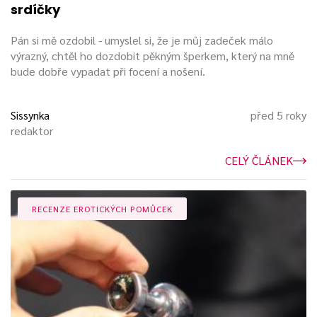
srdíčky
Pán si mě ozdobil - umyslel si, že je můj zadeček málo
výrazný, chtěl ho dozdobit pěkným šperkem, který na mně
bude dobře vypadat při focení a nošení.
Sissynka
před 5 roky
redaktor
CELÝ ČLÁNEK
RECENZE EROTICKÝCH POMŮCEK