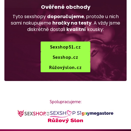
Ověřené obchody
Tyto sexshopy
doporučujeme
, protože u nich
sami nakupujeme
hračky na testy
. A vždy jsme
diskrétně dostali
kvalitní
kousky:
Sexshop51.cz
Sexshop.cz
Růžovýslon.cz
Spolupracujeme: