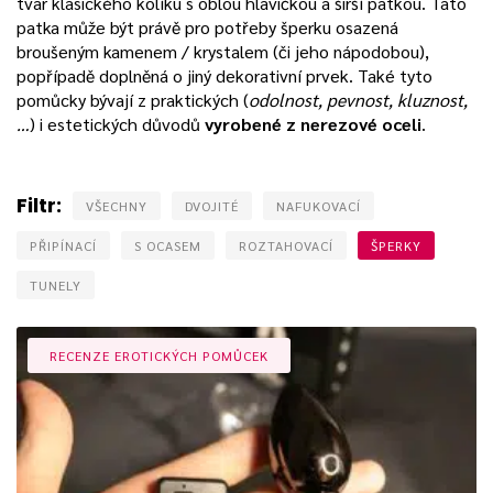
tvar klasického kolíku s oblou hlavičkou a širší patkou. Tato
patka může být právě pro potřeby šperku osazená
broušeným kamenem / krystalem (či jeho nápodobou),
popřípadě doplněná o jiný dekorativní prvek. Také tyto
pomůcky bývají z praktických (
odolnost, pevnost, kluznost,
…
) i estetických důvodů
vyrobené z nerezové oceli
.
Filtr:
VŠECHNY
DVOJITÉ
NAFUKOVACÍ
PŘIPÍNACÍ
S OCASEM
ROZTAHOVACÍ
ŠPERKY
TUNELY
RECENZE EROTICKÝCH POMŮCEK