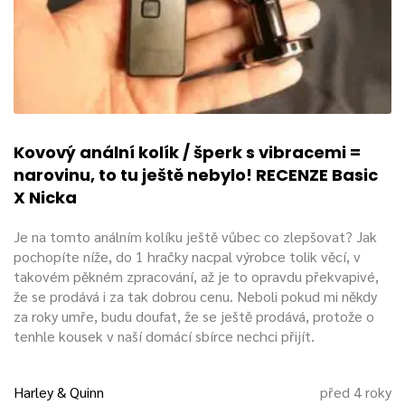
Kovový anální kolík / šperk s vibracemi =
narovinu, to tu ještě nebylo! RECENZE Basic
X Nicka
Je na tomto análním kolíku ještě vůbec co zlepšovat? Jak
pochopíte níže, do 1 hračky nacpal výrobce tolik věcí, v
takovém pěkném zpracování, až je to opravdu překvapivé,
že se prodává i za tak dobrou cenu. Neboli pokud mi někdy
za roky umře, budu doufat, že se ještě prodává, protože o
tenhle kousek v naší domácí sbírce nechci přijít.
Harley & Quinn
před 4 roky