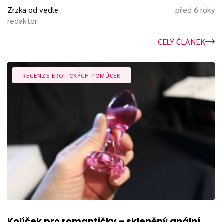
Zrzka od vedle
před 6 roky
redaktor
CELÝ ČLÁNEK
RECENZE EROTICKÝCH POMŮCEK
Kolíček pro romantičky – skleněný anální