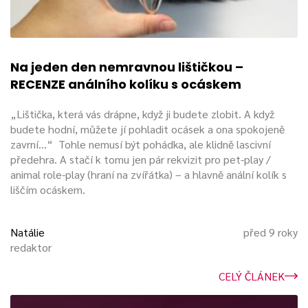
Na jeden den nemravnou lištičkou –
RECENZE análního kolíku s ocáskem
„Lištička, která vás drápne, když ji budete zlobit. A když
budete hodní, můžete jí pohladit ocásek a ona spokojeně
zavrní...“ Tohle nemusí být pohádka, ale klidně lascivní
předehra. A stačí k tomu jen pár rekvizit pro pet-play /
animal role-play (hraní na zvířátka) – a hlavně anální kolík s
liščím ocáskem.
Natálie
před 9 roky
redaktor
CELÝ ČLÁNEK