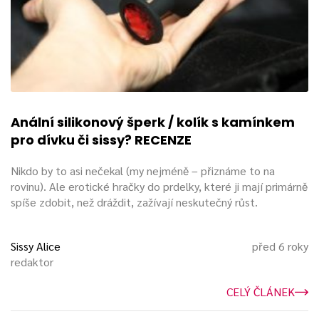
Anální silikonový šperk / kolík s kamínkem
pro dívku či sissy? RECENZE
Nikdo by to asi nečekal (my nejméně – přiznáme to na
rovinu). Ale erotické hračky do prdelky, které ji mají primárně
spíše zdobit, než dráždit, zažívají neskutečný růst.
Sissy Alice
před 6 roky
redaktor
CELÝ ČLÁNEK