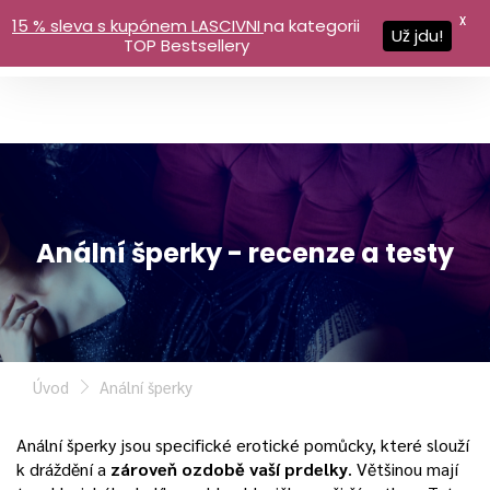
X
15 % sleva s kupónem LASCIVNI
na kategorii
Už jdu!
TOP Bestsellery
Anální šperky - recenze a testy
Úvod
Anální šperky
Anální šperky jsou specifické erotické pomůcky, které slouží
k dráždění a
zároveň ozdobě vaší prdelky
. Většinou mají