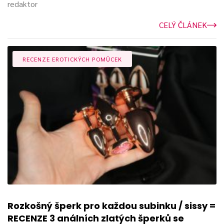
redaktor
CELÝ ČLÁNEK
RECENZE EROTICKÝCH POMŮCEK
Rozkošný šperk pro každou subinku / sissy =
RECENZE 3 análních zlatých šperků se