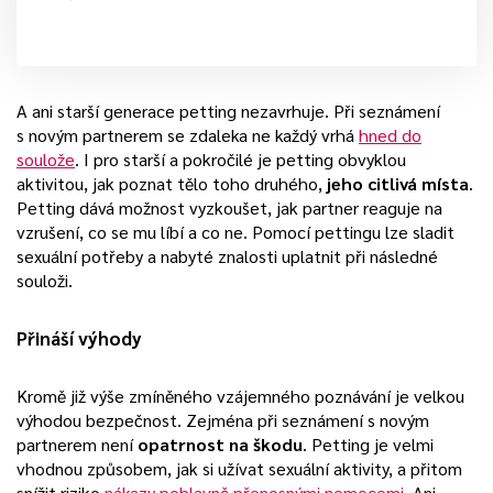
A ani starší generace petting nezavrhuje. Při seznámení
s novým partnerem se zdaleka ne každý vrhá
hned do
soulože
. I pro starší a pokročilé je petting obvyklou
aktivitou, jak poznat tělo toho druhého,
jeho citlivá místa
.
Petting dává možnost vyzkoušet, jak partner reaguje na
vzrušení, co se mu líbí a co ne. Pomocí pettingu lze sladit
sexuální potřeby a nabyté znalosti uplatnit při následné
souloži.
Přináší výhody
Kromě již výše zmíněného vzájemného poznávání je velkou
výhodou bezpečnost. Zejména při seznámení s novým
partnerem není
opatrnost na škodu
. Petting je velmi
vhodnou způsobem, jak si užívat sexuální aktivity, a přitom
snížit riziko
nákazy pohlavně přenosnými nemocemi
. Ani