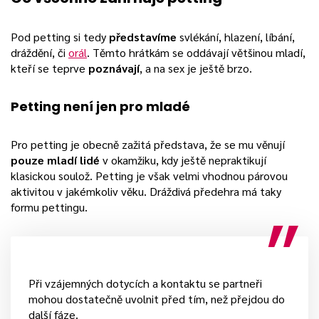
Pod petting si tedy
představíme
svlékání, hlazení, líbání,
dráždění, či
orál
. Těmto hrátkám se oddávají většinou mladí,
kteří se teprve
poznávají
, a na sex je ještě brzo.
Petting není jen pro mladé
Pro petting je obecně zažitá představa, že se mu věnují
pouze mladí lidé
v okamžiku, kdy ještě nepraktikují
klasickou soulož. Petting je však velmi vhodnou párovou
aktivitou v jakémkoliv věku. Dráždivá předehra má taky
formu pettingu.
Při vzájemných dotycích a kontaktu se partneři
mohou dostatečně uvolnit před tím, než přejdou do
další fáze.