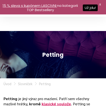
X
15 % sleva s kupónem LASCIVNI
na kategorii
Už jdu!
TOP Bestsellery
Petting
Úvod
Slovníček
Petting
Petting
je jiný výraz pro mazlení. Patří sem všechny
mazlivé hrátky,
kromě
klasické soulože
.
Petting se