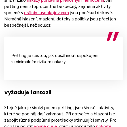
petting není stoprocentně bezpečný, zejména aktivity
spojené s
orálním uspokojováním
jsou poněkud rizikové.
Nicméně hlazení, mazlení, doteky a polibky jsou přeci jen
bezpečnější, než soulož.
Petting je cestou, jak dosáhnout uspokojení
s minimálním rizikem nákazy.
Vyžaduje fantazii
Stejně jako je široký pojem petting, jsou široké i aktivity,
které se pod něj dají zahrnout. Při dotycích a hlazení lze
zapojit různé podpůrné prostředky stimulující smysly. Pro
čich lze použít
vonné oleje
, chuť uspokojí tělo
pokryté