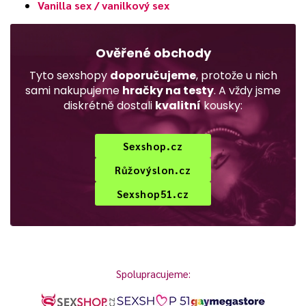
Vanilla sex / vanilkový sex
Ověřené obchody
Tyto sexshopy
doporučujeme
, protože u nich
sami nakupujeme
hračky na testy
. A vždy jsme
diskrétně dostali
kvalitní
kousky:
Sexshop.cz
Růžovýslon.cz
Sexshop51.cz
Spolupracujeme: