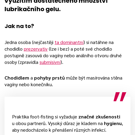
využitím dostatečného množství
lubrikačního gelu.
Jak na to?
Jedna osoba (nejčastěji
ta dominantní
) si natáhne na
chodidlo
prezervativ
(lze i bez) a poté své chodidlo
postupně zasouvá do vagíny nebo análního otvoru druhé
osoby (zpravidla
submisivní
).
Chodidlem
a
pohyby prstů
může být masírována stěna
vagíny nebo konečníku.
Praktika foot-fisting si vyžaduje
značné zkušenosti
u obou partnerů. Vysoký důraz je kladem na
hygienu
,
aby nedocházelo k přenášení různých infekcí.