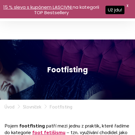
X
15 % sleva s kupónem LASCIVNI
na kategorii
Už jdu!
TOP Bestsellery
Footfisting
Úvod
Slovníček
Footfisting
Pojem
footfisting
patří mezi jednu z praktik, které řadíme
do kategorie
foot fetišismu
– tzn. využívání chodidel jako