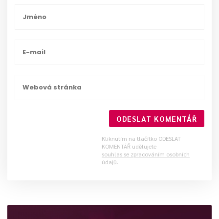
ODESLAT KOMENTÁŘ
Kliknutím na tlačítko ODESLAT
KOMENTÁŘ udělujete
souhlas se zpracováním osobních
údajů
.