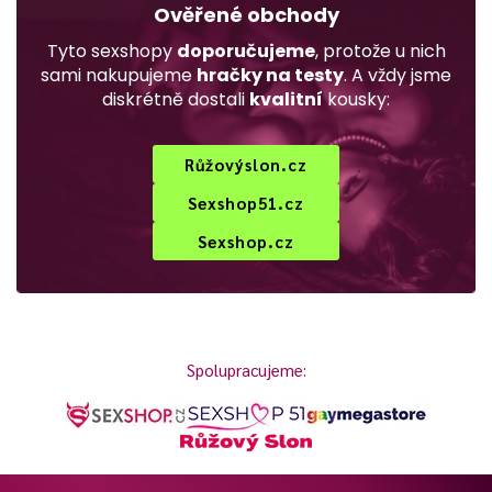
Ověřené obchody
Tyto sexshopy
doporučujeme
, protože u nich
sami nakupujeme
hračky na testy
. A vždy jsme
diskrétně dostali
kvalitní
kousky:
Růžovýslon.cz
Sexshop51.cz
Sexshop.cz
Spolupracujeme: