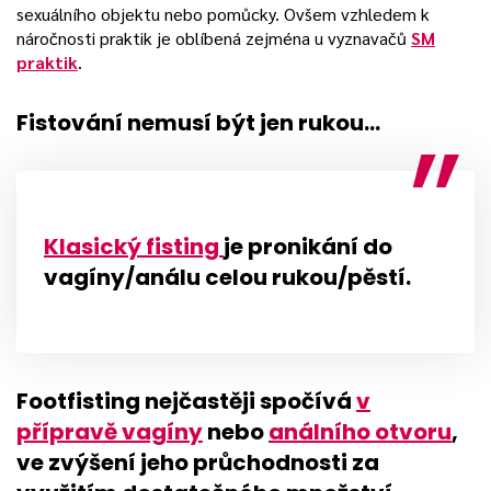
sexuálního objektu nebo pomůcky. Ovšem vzhledem k
náročnosti praktik je oblíbená zejména u vyznavačů
SM
praktik
.
Fistování nemusí být jen rukou…
Klasický fisting
je pronikání do
vagíny/análu celou rukou/pěstí.
Footfisting nejčastěji spočívá
v
přípravě vagíny
nebo
análního otvoru
,
ve
zvýšení jeho průchodnosti
za