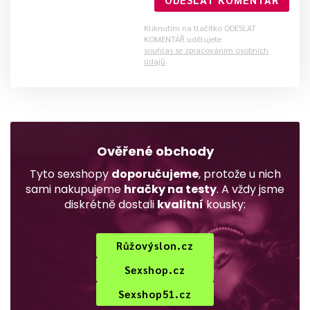
Kliknutím na tlačítko ODESLAT
KOMENTÁŘ udělujete
souhlas se zpracováním osobních
údajů
.
Ověřené obchody
Tyto sexshopy
doporučujeme
, protože u nich
sami nakupujeme
hračky na testy
. A vždy jsme
diskrétně dostali
kvalitní
kousky:
Růžovýslon.cz
Sexshop.cz
Sexshop51.cz