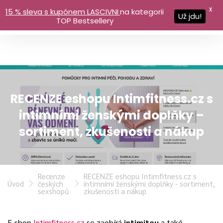
X
15 % sleva s kupónem LASCIVNI
na kategorii
Už jdu!
TOP Bestsellery
RECENZE eshopu Intimfitness.cz s
intimními ženskými doplňky –
sortiment, zkušenosti a nákup
Recenze
RECENZE eshopu Intimfitness.cz s
Úvod
českých
intimními ženskými doplňky - sortiment,
sexshopů
zkušenosti a nákup
E-shop
Intimfitness.cz
se zaobírá
intimitou
a také