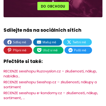
DO OBCHODU
Sdílej mě
Mailuj mě
Twítni mě
Připni mě
Ulož si mě
Pošli mě
Přečtěte si také:
RECENZE sexshopu Ruzovyslon.cz – zkušenosti, nákup,
nabídka…
RECENZE sexshopu Sexshop.cz – zkušenosti, nákupy a
sortiment
RECENZE sexshopu e-kondomy.cz – zkušenosti, nákup,
sortiment, …