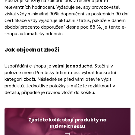
Posuzuje se vždy na základě dostatečného počtu
relevantních hodnocení. Vyžaduje se, aby provozovatel
získal vždy minimálně 90% doporučení za posledních 90 dní.
Certifikace vždy vyjadřuje aktuální status, pakliže v daném
období procento doporučení klesne pod 88 %, je tento e-
shopu automaticky odebrán.
Jak objednat zboží
Uspořádání e-shopu je
velmi jednoduché
. Stačí si v
položce menu Pomůcky Intimfitness vybrat konkrétní
kategorii zboží. Následně se před vámi otevře výpis
produktů. Jednotlivé položky si můžete rozkliknout v
detailu, případně je rovnou vložit do košíku.
Zjistěte kolik stojí produkty na
IntimFitnessu