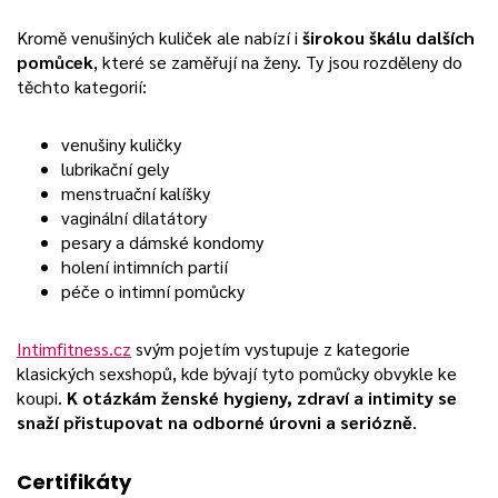
Kromě venušiných kuliček ale nabízí i
širokou škálu dalších
pomůcek
, které se zaměřují na ženy. Ty jsou rozděleny do
těchto kategorií:
venušiny kuličky
lubrikační gely
menstruační kalíšky
vaginální dilatátory
pesary a dámské kondomy
holení intimních partií
péče o intimní pomůcky
Intimfitness.cz
svým pojetím vystupuje z kategorie
klasických sexshopů, kde bývají tyto pomůcky obvykle ke
koupi.
K otázkám ženské hygieny, zdraví a intimity se
snaží přistupovat na odborné úrovni a seriózně
.
Certifikáty