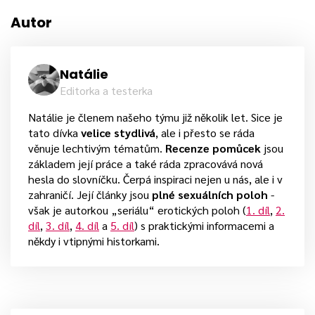
Autor
Natálie
Editorka a testerka
Natálie je členem našeho týmu již několik let. Sice je
tato dívka
velice stydlivá
, ale i přesto se ráda
věnuje lechtivým tématům.
Recenze pomůcek
jsou
základem její práce a také ráda zpracovává nová
hesla do slovníčku. Čerpá inspiraci nejen u nás, ale i v
zahraničí. Její články jsou
plné sexuálních poloh
-
však je autorkou „seriálu“ erotických poloh (
1. díl
,
2.
díl
,
3. díl
,
4. díl
a
5. díl
) s praktickými informacemi a
někdy i vtipnými historkami.