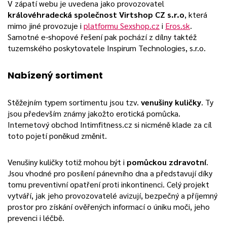
V zápatí webu je uvedena jako provozovatel
královéhradecká společnost Virtshop CZ s.r.o
, která
mimo jiné provozuje i
platformu Sexshop.cz
i
Eros.sk
.
Samotné e-shopové řešení pak pochází z dílny taktéž
tuzemského poskytovatele Inspirum Technologies, s.r.o.
Nabízený sortiment
Stěžejním typem sortimentu jsou tzv.
venušiny kuličky
. Ty
jsou především známy jakožto erotická pomůcka.
Internetový obchod Intimfitness.cz si nicméně klade za cíl
toto pojetí poněkud změnit.
Venušiny kuličky totiž mohou být i
pomůckou zdravotní
.
Jsou vhodné pro posílení pánevního dna a představují díky
tomu preventivní opatření proti inkontinenci. Celý projekt
vytváří, jak jeho provozovatelé avizují, bezpečný a příjemný
prostor pro získání ověřených informací o úniku moči, jeho
prevenci i léčbě.